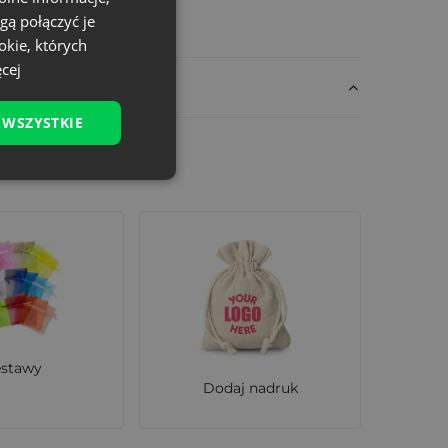
gą połączyć je
okie, których
cej
 WSZYSTKIE
estawy
Dodaj nadruk