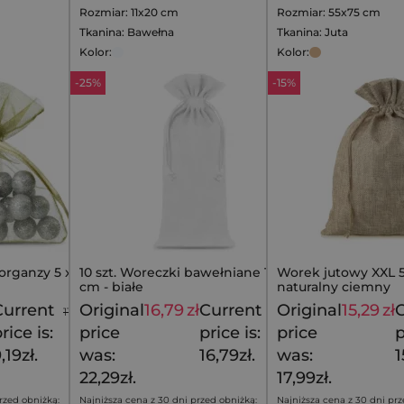
Rozmiar: 11x20 cm
Rozmiar: 55x75 cm
Tkanina: Bawełna
Tkanina: Juta
Kolor:
Kolor:
-25%
-15%
 organzy 5 x 7
10 szt. Woreczki bawełniane 11 x 20
Worek jutowy XXL 5
cm - białe
naturalny ciemny
Current
Original
16,79
zł
Current
Original
15,29
zł
C
11,49
zł
22,29
zł
rice is:
price
price is:
price
p
,19zł.
was:
16,79zł.
was:
1
22,29zł.
17,99zł.
rzed obniżką:
Najniższa cena z 30 dni przed obniżką:
Najniższa cena z 30 dni prz