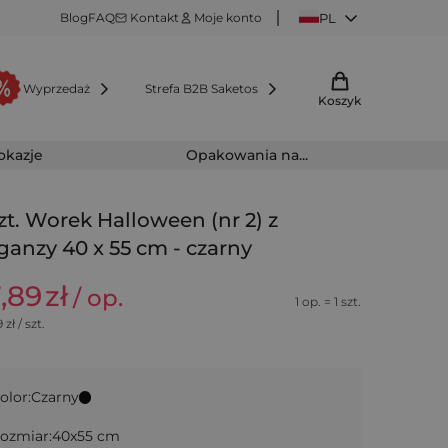
Blog
FAQ
Kontakt
Moje konto
PL
Wyprzedaż
Strefa B2B Saketos
Koszyk
 okazje
Opakowania na...
szt. Worek Halloween (nr 2) z
ganzy 40 x 55 cm - czarny
7,89
zł
/ op.
1 op. = 1 szt.
9
zł / szt.
olor:
Czarny
ozmiar:
40x55 cm