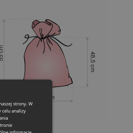
ych przedmiotach może nieznacznie różnić
naszej strony. W
celu analizy
ania
tronie
ólne informacje,