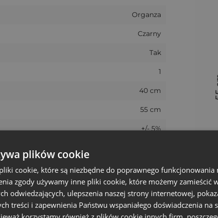
znie. Ułożenie ozdobnej aplikacji/nadruku na konkretn
Organza
Czarny
Tak
1
40 cm
55 cm
+/- 5%
Duży
żywa plików cookie
HOB-4055-BKX-271-H2
liki cookie, które są niezbędne do poprawnego funkcjonowania 
nia zgody używamy inne pliki cookie, które możemy zamieścić w 
5903003405498
ch odwiedzających, ulepszenia naszej strony internetowej, pokaz
ch treści i zapewnienia Państwu wspaniałego doświadczenia na s
wisty rozmiar może różnić +/- 1 cm
nieważ korzystamy również z plików cookie innych firm, poszczeg