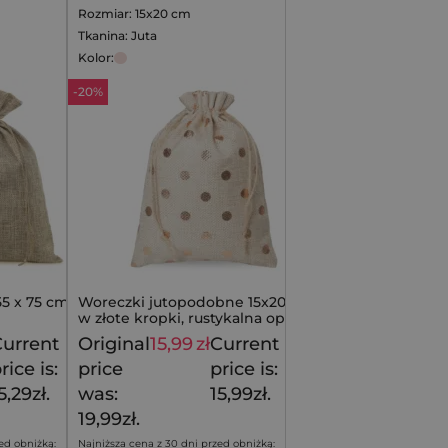
Rozmiar: 15x20 cm
Tkanina: Juta
Kolor:
-20%
5 x 75 cm -
Woreczki jutopodobne 15x20 cm -
w złote kropki, rustykalna oprawa
prezentu
urrent
Original
15,99
zł
Current
17,99
zł
19,99
zł
rice is:
price
price is:
5,29zł.
was:
15,99zł.
19,99zł.
ed obniżką:
Najniższa cena z 30 dni przed obniżką: