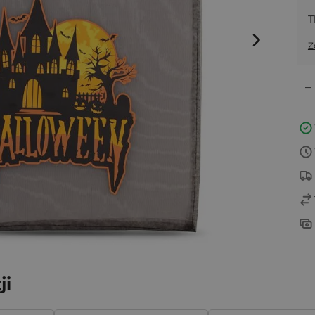
T
Z
–
ji