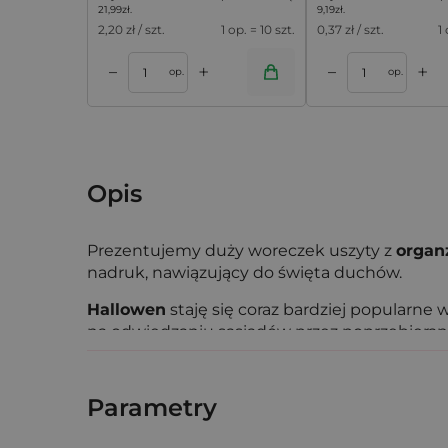
21,99
zł
.
9,19
zł
.
2,20
zł / szt.
1 op. = 10 szt.
0,37
zł / szt.
1
+
+
–
–
koszyka
Dodaj do koszyka
Dodaj do k
op.
op.
Opis
Prezentujemy duży woreczek uszyty z
organ
nadruk, nawiązujący do święta duchów.
Hallowen
staję się coraz bardziej popularne w
na odwiedzaniu sąsiadów przez poprzebierane 
się w czym trzymać cukierki? Nie musisz dłuże
Świętujesz w wąskim gronie?
Polecamy za
Parametry
słodkości w pięknej oprawie. Ten niezbędnik