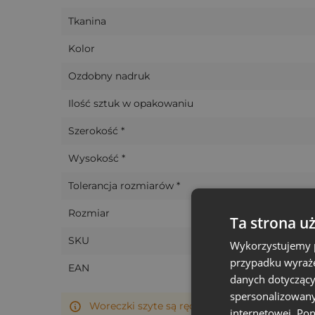
Wszystkie nasze woreczki wykonywane są ręc
się od pokazanego na zdjęciach.
Tkanina
Kolor
Ozdobny nadruk
Ilość sztuk w opakowaniu
Szerokość *
Wysokość *
Tolerancja rozmiarów *
Rozmiar
Ta strona u
SKU
Wykorzystujemy p
przypadku wyraże
EAN
danych dotyczący
spersonalizowany
Woreczki szyte są ręcznie, dlatego ich rzeczy
internetowej. Po