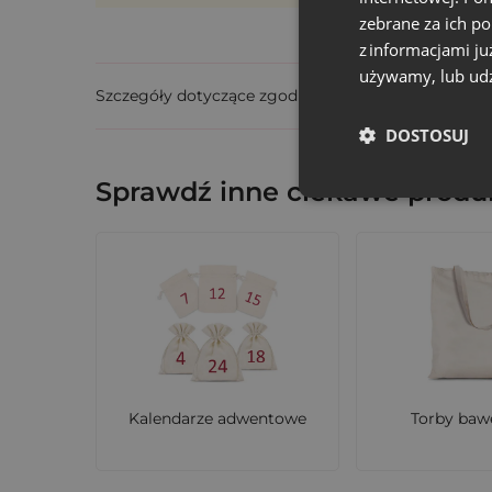
zebrane za ich p
z informacjami ju
używamy, lub udz
Szczegóły dotyczące zgodności produktu z przepis
DOSTOSUJ
Sprawdź inne ciekawe produk
Kalendarze adwentowe
Torby baw