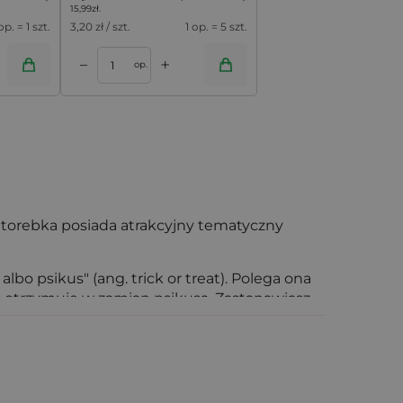
15,99
zł
.
op. = 1 szt.
3,20
zł / szt.
1 op. = 5 szt.
+
–
op.
a torebka posiada atrakcyjny tematyczny
lbo psikus" (ang. trick or treat). Polega ona
ci otrzymuje w zamian psikusa. Zastanawiasz
woreczki pozwolą podarować maluchom