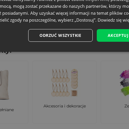
omocą, mogą zostać przekazane do naszych partnerów, którzy mo
ż posiadanymi. Aby uzyskać więcej informacji na temat plików co
ielić zgody na poszczególne, wybierz „Dostosuj”.
Dowiedz się wię
ami: Odpowiedzialność za produkt
ODRZUĆ WSZYSTKIE
AKCEPTUJ
ty:
Akcesoria i dekoracje
Z
ełniane