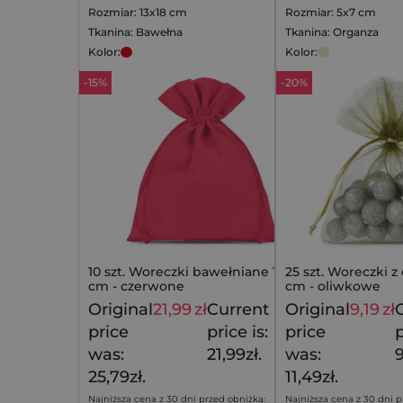
Rozmiar: 13x18 cm
Rozmiar: 5x7 cm
Tkanina: Bawełna
Tkanina: Organza
Kolor:
Kolor:
-15%
-20%
10 szt. Woreczki bawełniane 13 x 18
25 szt. Woreczki z
cm - czerwone
cm - oliwkowe
Original
21,99
zł
Current
Original
9,19
zł
25,79
zł
price
price is:
price
p
was:
21,99zł.
was:
9
25,79zł.
11,49zł.
Najniższa cena z 30 dni przed obniżką:
Najniższa cena z 30 dni p