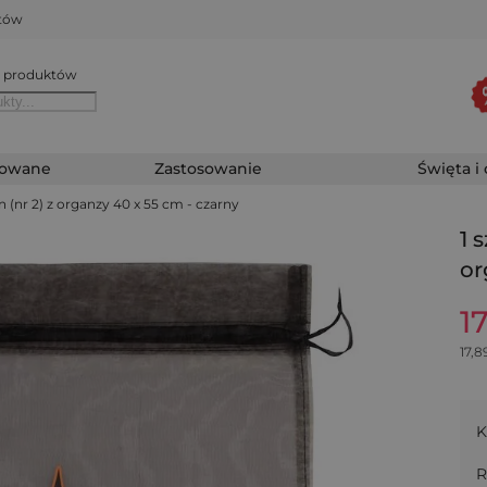
któw
 produktów
zowane
Zastosowanie
Święta i
n (nr 2) z organzy 40 x 55 cm - czarny
1 
or
1
17,8
K
R