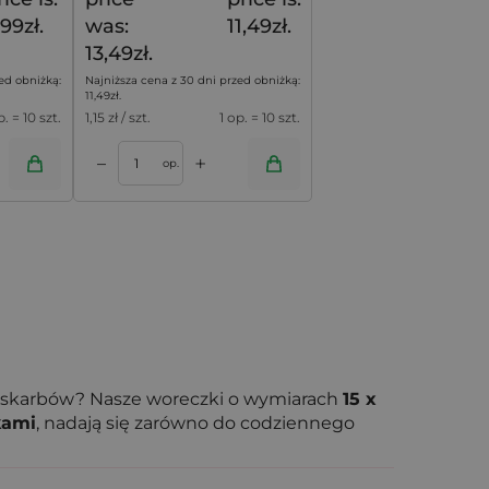
,99zł.
was:
11,49zł.
13,49zł.
ed obniżką:
Najniższa cena z 30 dni przed obniżką:
11,49
zł
.
p. = 10 szt.
1,15
zł / szt.
1 op. = 10 szt.
+
–
op.
 skarbów? Nasze woreczki o wymiarach
15 x
kami
, nadają się zarówno do codziennego