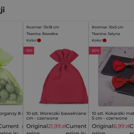
ji
Rozmiar: 13x18 cm
Rozmiar: 10x5 cm
Tkanina: Bawełna
Tkanina: Satyna
Kolor:
Kolor:
-15%
-30%
 organzy 8 x 10
10 szt. Woreczki bawełniane 13 x 18
10 szt. Kokardki ma
cm - czerwone
5 cm - czerwone
Current
Original
21,99
zł
Current
Original
6,99
zł
C
11,99
zł
25,79
zł
price is:
price
price is:
price
p