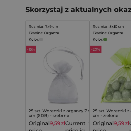
Skorzystaj z aktualnych okaz
Rozmiar: 7x9 cm
Rozmiar: 8x10 cm
Tkanina: Organza
Tkanina: Organza
Kolor:
Kolor:
-15%
-20%
25 szt. Woreczki z organzy 7 x 9
25 szt. Woreczki z
cm (SDB) - srebrne
cm - zielone
Original
9,59
zł
Current
Original
9,59
zł
11,29
zł
price
price is:
price