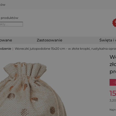
któw
 produktów
zowane
Zastosowanie
Święta i
odzenie
|
Woreczki jutopodobne 15x20 cm - w złote kropki, rustykalna opr
Wo
zł
pr
-
1
3,20
Najn