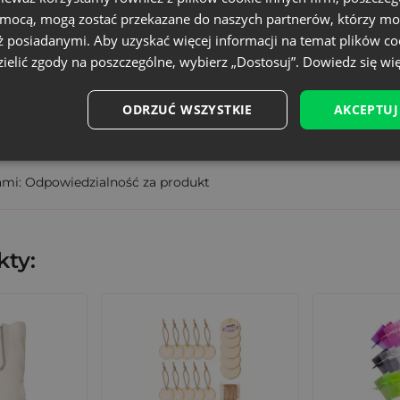
PJUT-1520-NAT.GD-001
omocą, mogą zostać przekazane do naszych partnerów, którzy mo
ości.
ż posiadanymi. Aby uzyskać więcej informacji na temat plików co
5903003410966
ielić zgody na poszczególne, wybierz „Dostosuj”.
Dowiedz się wię
znie, z dbałością o detale (możliwa tolerancja wymiarów 
wisty rozmiar może różnić +/- 1 cm
ODRZUĆ WSZYSTKIE
AKCEPTUJ
ami: Odpowiedzialność za produkt
ty: