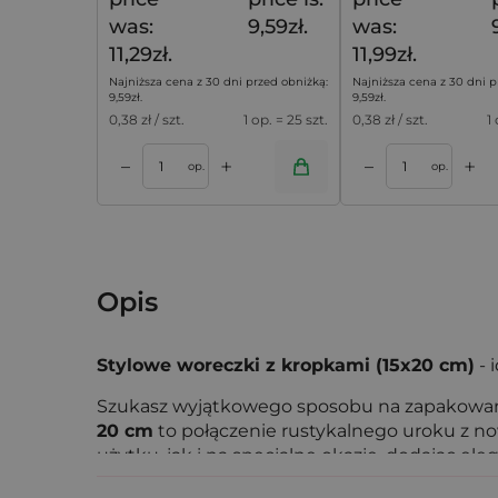
was:
9,59zł.
was:
11,29zł.
11,99zł.
Najniższa cena z 30 dni przed obniżką:
Najniższa cena z 30 dni p
9,59
zł
.
9,59
zł
.
0,38
zł / szt.
1 op. = 25 szt.
0,38
zł / szt.
1
+
+
–
–
koszyka
Dodaj do koszyka
Dodaj do k
op.
op.
Opis
Stylowe woreczki z kropkami (15x20 cm)
- 
Szukasz wyjątkowego sposobu na zapakowan
20 cm
to połączenie rustykalnego uroku z n
użytku, jak i na specjalne okazje, dodając ele