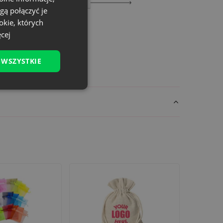
gą połączyć je
okie, których
cej
±1 cm).
 WSZYSTKIE