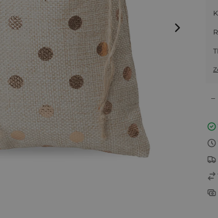
K
R
T
Z
–