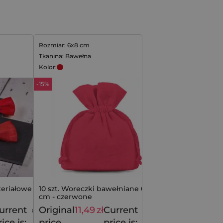
Rozmiar: 6x8 cm
Tkanina: Bawełna
Kolor:
-15%
teriałowe 10 x
10 szt. Woreczki bawełniane 6 x 8
cm - czerwone
urrent
Original
11,49
zł
Current
9,99
zł
13,49
zł
rice is:
price
price is: