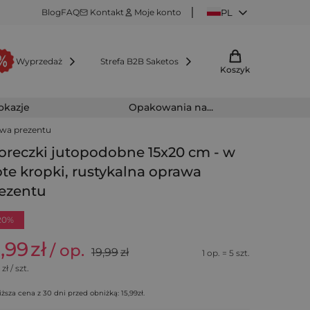
Blog
FAQ
Kontakt
Moje konto
PL
Wyprzedaż
Strefa B2B Saketos
Koszyk
 okazje
Opakowania na...
awa prezentu
reczki jutopodobne 15x20 cm - w
ote kropki, rustykalna oprawa
ezentu
20%
5,99
zł
/ op.
19,99
zł
1 op. = 5 szt.
zł / szt.
iższa cena z 30 dni przed obniżką:
15,99
zł
.