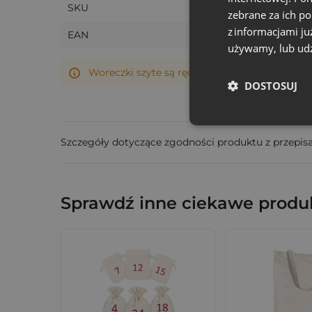
SKU
zebrane za ich p
Wymiary:
15 cm szerokości x 20 cm wysok
z informacjami ju
EAN
Opakowanie:
Zestaw zawiera 5 sztuk.
używamy, lub udz
Wykonanie:
Każdy woreczek jest szyty ręc
Woreczki szyte są ręcznie, dlatego ich rzeczy
DOSTOSUJ
Szczegóły dotyczące zgodności produktu z przepis
Sprawdź inne ciekawe produk