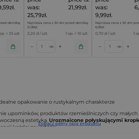
9,59zł.
was:
21,99zł.
was:
6
25,79zł.
9,99zł.
rzed obniżką:
Najniższa cena z 30 dni przed obniżką:
Najniższa cena z 30 dni prz
21,99
zł
.
6,99
zł
.
 op. = 25 szt.
2,20
zł / szt.
1 op. = 10 szt.
0,70
zł / szt.
1 o
+
+
–
–
oszyka
Dodaj do koszyka
op.
op.
idealne opakowanie o rustykalnym charakterze
ie upominków, produktów rzemieślniczych czy małych
owoczesną estetyką.
Urozmaicone połyskującymi krop
Zobacz pełny opis produktu
gancji każdej zawartości.