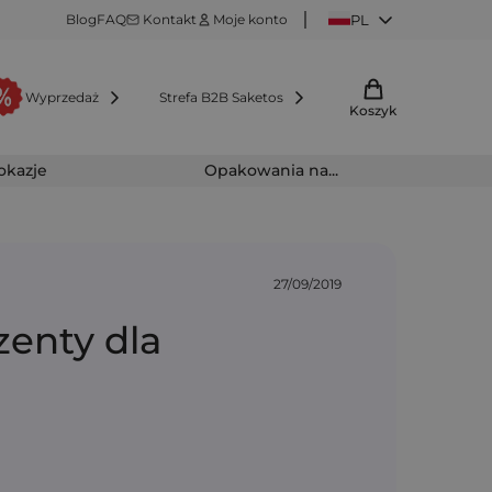
Blog
FAQ
Kontakt
Moje konto
PL
Wyprzedaż
Strefa B2B Saketos
Koszyk
 okazje
Opakowania na...
27/09/2019
zenty dla