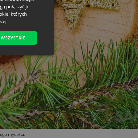
gą połączyć je
okie, których
cej
 WSZYSTKIE
wego mydełka.