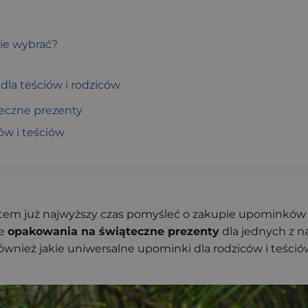
kie wybrać?
dla teściów i rodziców
eczne prezenty
ów i teściów
zatem już najwyższy czas pomyśleć o zakupie upominków 
ne
opakowania na świąteczne prezenty
dla jednych z n
również jakie uniwersalne upominki dla rodziców i teśc