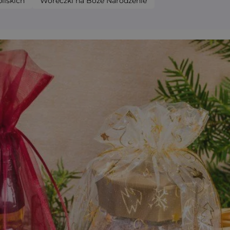
liskich
Woreczki na Boże Narodzenie