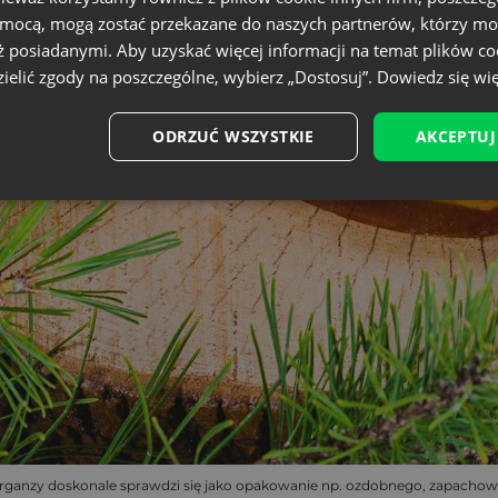
omocą, mogą zostać przekazane do naszych partnerów, którzy mo
ż posiadanymi. Aby uzyskać więcej informacji na temat plików co
ielić zgody na poszczególne, wybierz „Dostosuj”.
Dowiedz się wię
ODRZUĆ WSZYSTKIE
AKCEPTUJ
rganzy doskonale sprawdzi się jako opakowanie np. ozdobnego, zapacho