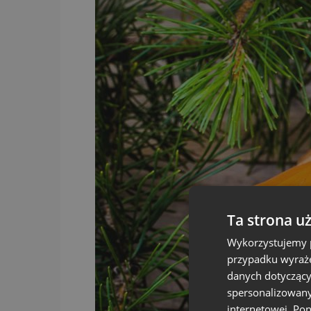
Ta strona u
Wykorzystujemy p
przypadku wyraże
danych dotyczący
spersonalizowany
internetowej. Po