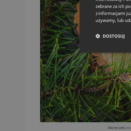
zebrane za ich p
z informacjami ju
używamy, lub udz
DOSTOSUJ
Woreczek z o