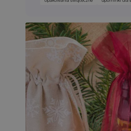
opakowania świąteczne
upominki dla b