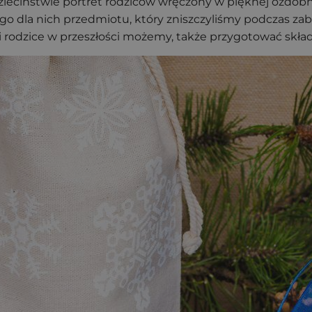
dzieciństwie portret rodziców wręczony w pięknej ozd
go dla nich przedmiotu, który zniszczyliśmy podczas z
i rodzice w przeszłości możemy, także przygotować skład