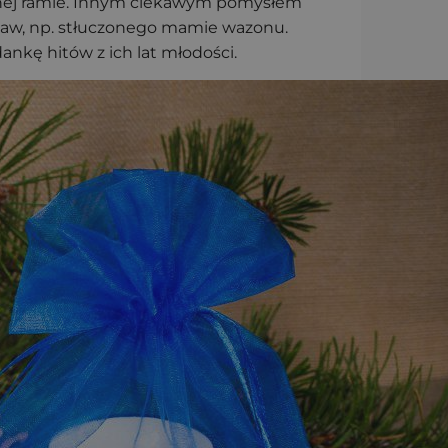
obnej ramie. Innym ciekawym pomysłem
abaw, np. stłuczonego mamie wazonu.
ankę hitów z ich lat młodości.