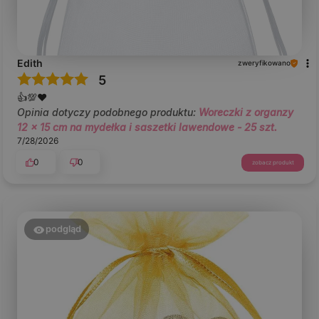
Edith
zweryfikowano
5
👍️💯❤️
Opinia dotyczy podobnego produktu:
Woreczki z organzy
12 x 15 cm na mydełka i saszetki lawendowe - 25 szt.
7/28/2026
0
0
zobacz produkt
podgląd