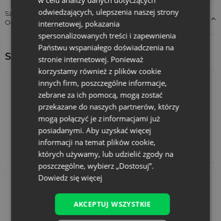
odwiedzających, ulepszenia naszej strony
Szczegóły dotyczące zgodności produktu z przepisami:
Odpowiedzialność za produkt
internetowej, pokazania
spersonalizowanych treści i zapewnienia
Państwu wspaniałego doświadczenia na
Sprawdź inne ciekawe produkty:
stronie internetowej. Ponieważ
korzystamy również z plików cookie
innych firm, poszczególne informacje,
zebrane za ich pomocą, mogą zostać
przekazane do naszych partnerów, którzy
mogą połączyć je z informacjami już
posiadanymi. Aby uzyskać więcej
informacji na temat plików cookie,
Kalendarze adwentowe
Torby bawełniane
których używamy, lub udzielić zgody na
poszczególne, wybierz „Dostosuj”.
Dowiedz się więcej
AKCEPTUJ WSZYSTKIE