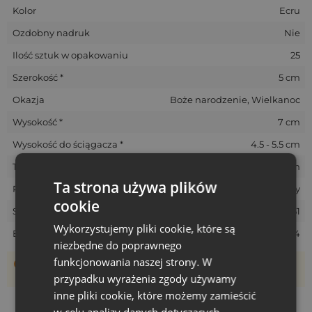
Kolor
Ecru
Ozdobny nadruk
Nie
Ilość sztuk w opakowaniu
25
Szerokość *
5 cm
Okazja
Boże narodzenie, Wielkanoc
Wysokość *
7 cm
Wysokość do ściągacza *
4.5 - 5.5 cm
Tolerancja rozmiarów *
+/- 1 cm
Ta strona używa plików
Rozmiar
Mały
cookie
SKU
ORB-0507-IVX-451
Wykorzystujemy pliki cookie, które są
EAN
5902565680244
niezbędne do poprawnego
funkcjonowania naszej strony. W
Woreczki szyte są ręcznie, dlatego ich rzeczywisty rozmiar
może różnić +/- 1 cm
przypadku wyrażenia zgody używamy
inne pliki cookie, które możemy zamieścić
w celu analizy danych dotyczących