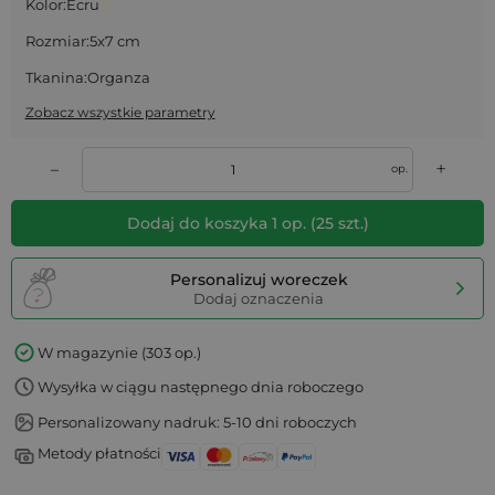
Kolor:
Ecru
Rozmiar:
5x7 cm
Tkanina:
Organza
Zobacz wszystkie parametry
+
–
op.
Dodaj do koszyka
1
op.
(
25
szt.)
Personalizuj woreczek
Dodaj oznaczenia
W magazynie (303 op.)
Wysyłka w ciągu następnego dnia roboczego
Personalizowany nadruk: 5-10 dni roboczych
Metody płatności