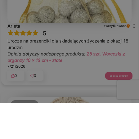
Arleta
zweryfikowano
5
Urocze na prezenciki dla składających życzenia z okazji 18
urodzin
Opinia dotyczy podobnego produktu:
25 szt. Woreczki z
organzy 10 x 13 cm - złote
7/21/2026
0
0
zobacz produkt
podgląd