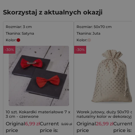
Skorzystaj z aktualnych okazji
Rozmiar: 3 cm
Rozmiar: 50x70 cm
Tkanina: Satyna
Tkanina: Juta
Kolor:
Kolor:
-30%
-30%
10 szt. Kokardki materiałowe 7 x
Worek jutowy, duży 50x70 c
3 cm - czerwone
naturalny kolor w dekoracyjn
złote kropki, na prezenty
Original
6,99
zł
Current
Original
26,99
zł
Current
9,99
zł
price
price is:
price
price is: