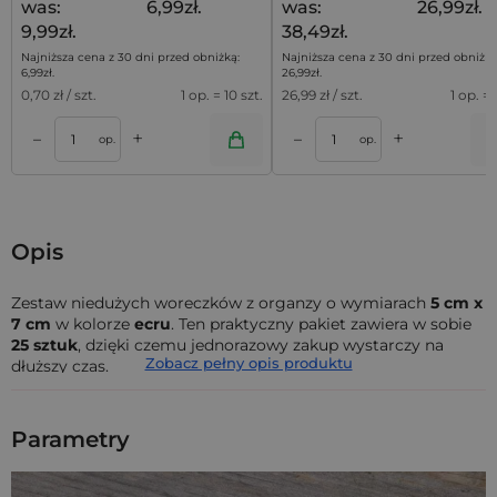
was:
6,99zł.
was:
26,99zł.
9,99zł.
38,49zł.
Najniższa cena z 30 dni przed obniżką:
Najniższa cena z 30 dni przed obniżką
6,99
zł
.
26,99
zł
.
0,70
zł / szt.
1 op. = 10 szt.
26,99
zł / szt.
1 op. = 
+
+
–
–
a
Dodaj do koszyka
Dodaj do kos
op.
op.
Opis
Zestaw niedużych woreczków z organzy o wymiarach
5 cm x
7 cm
w kolorze
ecru
. Ten praktyczny pakiet zawiera w sobie
25 sztuk
, dzięki czemu jednorazowy zakup wystarczy na
Zobacz pełny opis produktu
dłuższy czas.
Woreczki z organzy
(określane również jako sakiewki z
organzy) to doskonały sposób na zapakowanie zarówno
Parametry
niewielkich przedmiotów, jak i licznych bibelotów. Solidna
struktura organzy gwarantuje bezpieczne przechowywanie,
zaś jej przezroczystość sprawia, że nie będzie konieczne