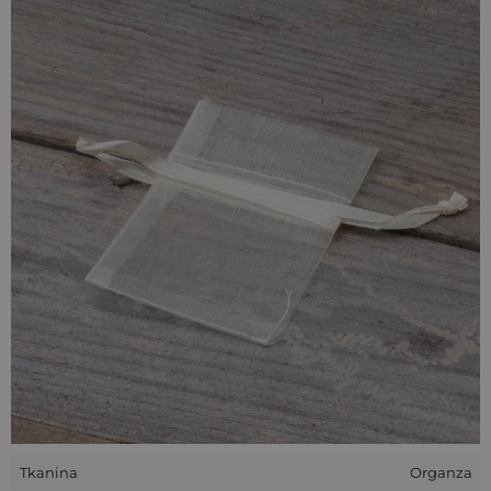
wielominutowe szukanie konkretnej paczki - zamiast tego
spakowane przedmioty będą widoczne już na pierwszy rzut
oka!
Te niewielkie
woreczki z organzy
są wielofunkcyjne:
doskonale sprawdzą się nie tylko jako przechowalnia małych
przedmiotów, ale również źródło przyjemnych zapachów -
można w nich schować np. suszone kwiaty czy specjalne
kulki zapachowe, a także wiele innych rzeczy!
Tkanina
Organza