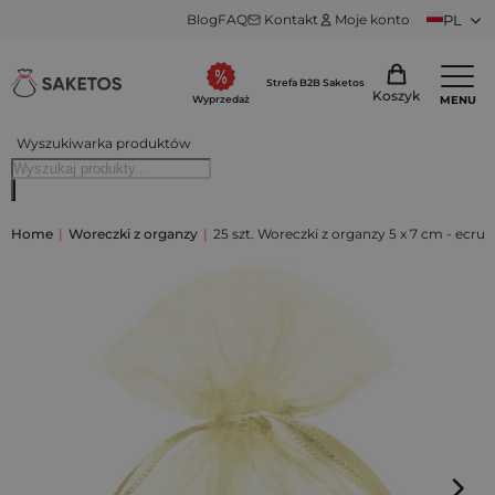
Blog
FAQ
Kontakt
Moje konto
PL
Strefa B2B Saketos
Koszyk
MENU
Wyprzedaż
Wyszukiwarka produktów
Home
|
Woreczki z organzy
|
25 szt. Woreczki z organzy 5 x 7 cm - ecru