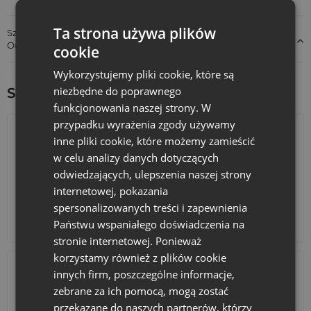
Ta strona używa plików
Szczegóły dotyczące zgodności produktu z przepisami:
Odpowiedzialność za produkt
cookie
Wykorzystujemy pliki cookie, które są
niezbędne do poprawnego
Sprawdź inne ciekawe produkty:
funkcjonowania naszej strony. W
przypadku wyrażenia zgody używamy
inne pliki cookie, które możemy zamieścić
w celu analizy danych dotyczących
odwiedzających, ulepszenia naszej strony
internetowej, pokazania
spersonalizowanych treści i zapewnienia
Kalendarze adwentowe
Torby bawełniane
Państwu wspaniałego doświadczenia na
stronie internetowej. Ponieważ
korzystamy również z plików cookie
innych firm, poszczególne informacje,
zebrane za ich pomocą, mogą zostać
przekazane do naszych partnerów, którzy