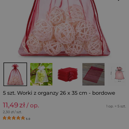
5 szt. Worki z organzy 26 x 35 cm - bordowe
11,49
zł
/ op.
1 op. = 5 szt.
2,30
zł / szt.
5.0