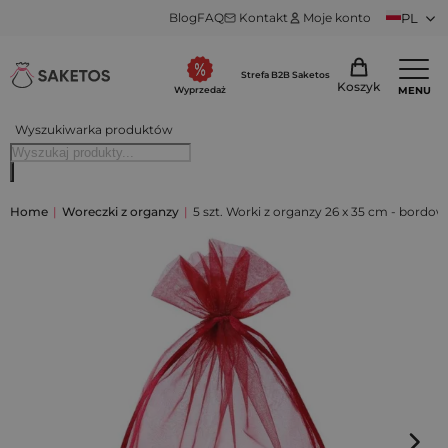
Blog
FAQ
Kontakt
Moje konto
PL
Strefa B2B Saketos
Koszyk
MENU
Wyprzedaż
Wyszukiwarka produktów
Home
|
Woreczki z organzy
|
5 szt. Worki z organzy 26 x 35 cm - bordow