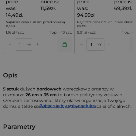
price
price is:
price
price is:
was:
11,59zł.
was:
69,39zł.
14,49zł.
94,99zł.
Najniższa cena z 30 dni przed obniżką:
Najniższa cena z 30 dni przed obniżką
11,59
zł
.
69,39
zł
.
1,16
zł / szt.
1 op. = 10 szt.
9,91
zł / szt.
1 op. = 7
+
+
–
–
a
Dodaj do koszyka
Dodaj do kos
op.
op.
Opis
5 sztuk
dużych
bordowych
woreczków z organzy w
rozmiarze
26 cm x 35 cm
to bardzo praktyczny zestaw o
szerokim zastosowaniu, który ułatwi organizację Twojego
Zobacz pełny opis produktu
domu, a także sprawdzi się w sytuacjach bardziej oficjalnych.
Woreczek to praktyczna forma na przechowywanie
przedmiotów, jednak zwykłe woreczki strunowe i torebki
Parametry
szyfonowe mają tendencję do psucia zamknięcia i są po
prostu nudne -
woreczki z organzy
za to są nie tylko solidne,