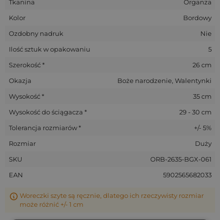
Tkanina
Organza
Kolor
Bordowy
Ozdobny nadruk
Nie
Ilość sztuk w opakowaniu
5
Szerokość *
26 cm
Okazja
Boże narodzenie, Walentynki
Wysokość *
35 cm
Wysokość do ściągacza *
29 - 30 cm
Tolerancja rozmiarów *
+/- 5%
Rozmiar
Duży
SKU
ORB-2635-BGX-061
EAN
5902565682033
Woreczki szyte są ręcznie, dlatego ich rzeczywisty rozmiar
może różnić +/- 1 cm