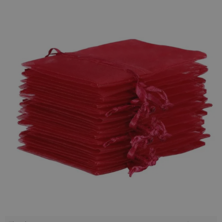
ale i po prostu ładne, dzięki czemu doskonale sprawdzają się
jako pojemniczek na prezent przy okazjach rodzinnych i
bardziej oficjalnych, np. imprezach firmowych. Ten rozmiar
pozwoli na zapakowanie również dużych przedmiotów:
butelek z alkoholem, albumów ze zdjęciami, a także większej
elektroniki, np. tabletu.
Ozdobne
woreczki z organzy
to uniwersalne opakowania,
które sprawdzą się w każdej sytuacji.