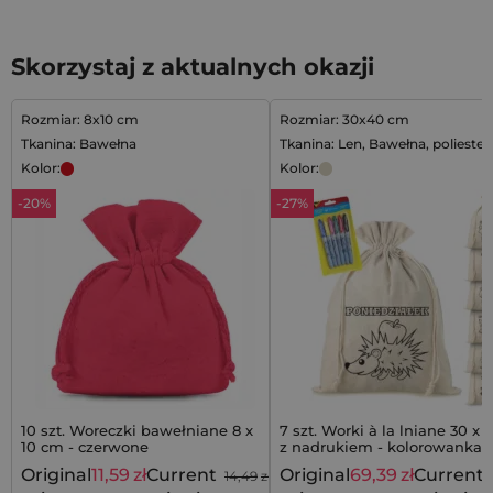
Skorzystaj z aktualnych okazji
Rozmiar: 8x10 cm
Rozmiar: 30x40 cm
Tkanina: Bawełna
Tkanina: Len, Bawełna, poliester
Kolor:
Kolor:
-20%
-27%
10 szt. Woreczki bawełniane 8 x
7 szt. Worki à la lniane 30 x
10 cm - czerwone
z nadrukiem - kolorowanka 
mazakami
Original
11,59
zł
Current
Original
69,39
zł
Current
14,49
zł