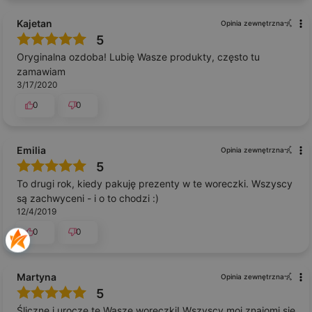
Kajetan
Opinia zewnętrzna
5
Oryginalna ozdoba! Lubię Wasze produkty, często tu
zamawiam
3/17/2020
0
0
Emilia
Opinia zewnętrzna
5
To drugi rok, kiedy pakuję prezenty w te woreczki. Wszyscy
są zachwyceni - i o to chodzi :)
12/4/2019
0
0
Martyna
Opinia zewnętrzna
5
Śliczne i urocze te Wasze woreczki! Wszyscy moi znajomi się