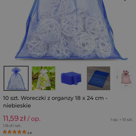
10 szt. Woreczki z organzy 18 x 24 cm -
niebieskie
11,59
zł
/ op.
1 op. = 10 szt.
1,16
zł / szt.
4.8