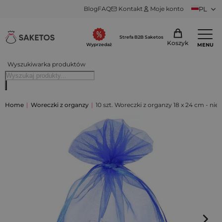
Blog
FAQ
Kontakt
Moje konto
PL
Strefa B2B Saketos
Koszyk
MENU
Wyprzedaż
Wyszukiwarka produktów
Home
|
Woreczki z organzy
|
10 szt. Woreczki z organzy 18 x 24 cm - nieb