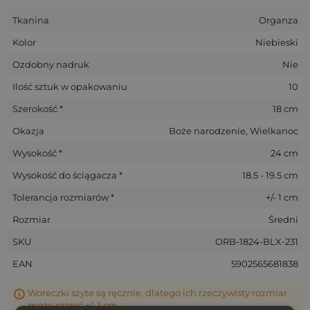
Tkanina
Organza
Kolor
Niebieski
Ozdobny nadruk
Nie
Ilość sztuk w opakowaniu
10
Szerokość *
18 cm
Okazja
Boże narodzenie, Wielkanoc
Wysokość *
24 cm
Wysokość do ściągacza *
18.5 - 19.5 cm
Tolerancja rozmiarów *
+/- 1 cm
Rozmiar
Średni
SKU
ORB-1824-BLX-231
EAN
5902565681838
Woreczki szyte są ręcznie, dlatego ich rzeczywisty rozmiar
może różnić +/- 1 cm