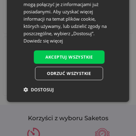
mogą połączyć je z informacjami już
posiadanymi. Aby uzyskać więcej
informacji na temat plików cookie,
Akcesoria i dekoracje
Zestawy
których używamy, lub udzielić zgody na
poszczególne, wybierz „Dostosuj”.
Dowiedz się więcej
AKCEPTUJ WSZYSTKIE
ODRZUĆ WSZYSTKIE
Dodaj nadruk
DOSTOSUJ
Korzyści z wyboru Saketos