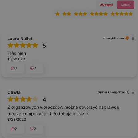
Wyczyść
Szukaj
Laura Nallet
zweryfikowano
5
Très bien
12/6/2023
0
0
Oliwia
Opinia zewnętrzna
4
Z organzowych woreczków można stworzyć naprawdę
urocze kompozycje ;) Podobają mi się :)
3/23/2020
0
0