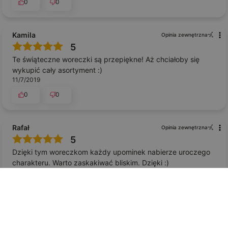
0
0
Kamila
Opinia zewnętrzna
5
Te świąteczne woreczki są przepiękne! Aż chciałoby się
wykupić cały asortyment :)
11/7/2019
0
0
Rafał
Opinia zewnętrzna
5
Dzięki tym woreczkom każdy upominek nabierze uroczego
charakteru. Warto zaskakiwać bliskim. Dzięki :)
10/28/2019
0
0
Aleksandra
Opinia zewnętrzna