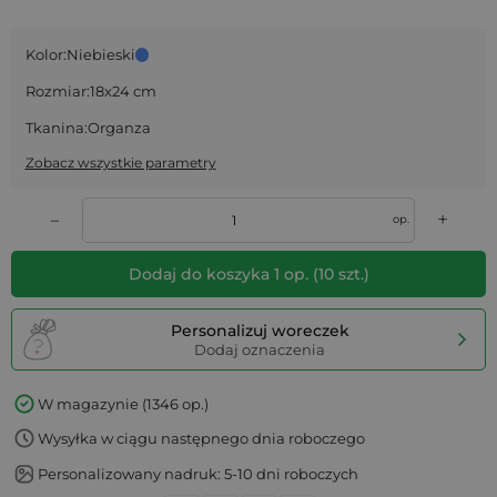
Kolor:
Niebieski
Rozmiar:
18x24 cm
Tkanina:
Organza
Zobacz wszystkie parametry
+
–
op.
Dodaj do koszyka
1
op.
(
10
szt.)
Personalizuj woreczek
Dodaj oznaczenia
W magazynie (1346 op.)
Wysyłka w ciągu następnego dnia roboczego
Personalizowany nadruk: 5-10 dni roboczych