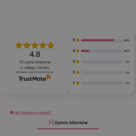
5
80%
4
20%
4.8
3
10
opinii klientów
0%
z całego okresu
2
zebranych i zweryfikowanych przez
0%
1
0%
Jak zbieramy opinie?
Opinie klientów