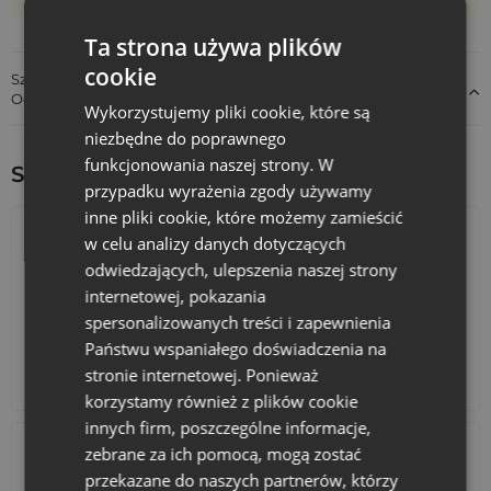
Ta strona używa plików
cookie
Szczegóły dotyczące zgodności produktu z przepisami:
Odpowiedzialność za produkt
Wykorzystujemy pliki cookie, które są
niezbędne do poprawnego
funkcjonowania naszej strony. W
Sprawdź inne ciekawe produkty:
przypadku wyrażenia zgody używamy
inne pliki cookie, które możemy zamieścić
w celu analizy danych dotyczących
odwiedzających, ulepszenia naszej strony
internetowej, pokazania
spersonalizowanych treści i zapewnienia
Państwu wspaniałego doświadczenia na
stronie internetowej. Ponieważ
Kalendarze adwentowe
Torby bawełniane
korzystamy również z plików cookie
innych firm, poszczególne informacje,
zebrane za ich pomocą, mogą zostać
przekazane do naszych partnerów, którzy