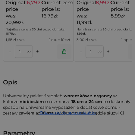
Original
16,79
zł
Current
Original
8,99
zł
Current
20,99
zł
1
price
price is:
price
price is:
was:
16,79zł.
was:
8,99zł.
20,99zł.
11,99zł.
Najniższa cena z 30 dni przed obniżką:
Najniższa cena z 30 dni przed obniżką
16,79
zł
.
8,99
zł
.
1,68
zł / szt.
1 op. = 10 szt.
3,00
zł / szt.
1 op. = 3
+
+
–
–
a
Dodaj do koszyka
Dodaj do kos
op.
op.
Opis
Uniwersalny pakiet średnich
woreczków z organzy
w
kolorze
niebieskim
o rozmiarze
18 cm x 24 cm
to doskonały
sposób na uniwersalne wyposażenie dodatkowe domu -
Zobacz pełny opis produktu
zestaw zawiera aż
10 sztuk
, dlatego zakup będzie służył Ci
przez dłuższy czas zawsze wtedy, kiedy będziesz potrzebował
dodatkowego miejsca na rzeczy.
Parametry
Woreczki z organzy
pomogą w eleganckim zapakowaniu