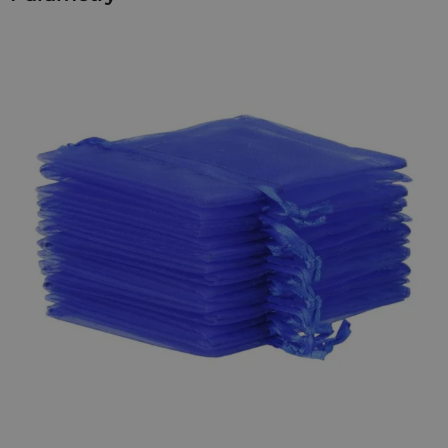
prezentów czy upominków, takich jak słodycze, kosmetyki i
perfumy, uporządkują również wszelkie bibeloty, takie jak
nici i guziki, nie pozwolą również na pogubienie Twojej
cennej biżuterii - krótko mówiąc, okażą się one przydatne w
każdym domu i w każdym miejscu, a ich zastosowanie jest
ograniczone jedynie przez Twoją wyobraźnię!
Możemy również wykonać woreczki z nadrukiem dodając
Twoje logo bezpośrednio na materiale - wystarczy się z nami
skontaktować.