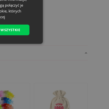
gą połączyć je
okie, których
cej
 WSZYSTKIE