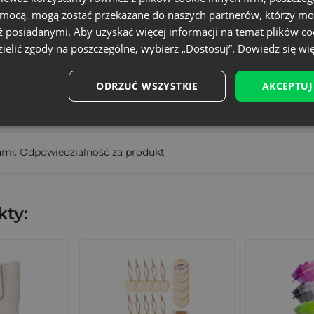
omocą, mogą zostać przekazane do naszych partnerów, którzy mo
ORB-1533-BKX-271
ż posiadanymi. Aby uzyskać więcej informacji na temat plików co
5902565681715
ielić zgody na poszczególne, wybierz „Dostosuj”.
Dowiedz się wię
wisty rozmiar może różnić +/- 1 cm
ODRZUĆ WSZYSTKIE
AKCEPTUJ
ami: Odpowiedzialność za produkt
ty: