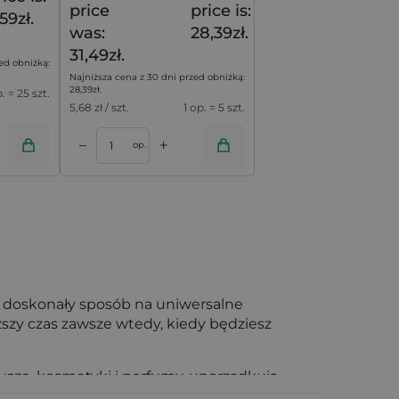
price
price is:
59zł.
was:
28,39zł.
31,49zł.
ed obniżką:
Najniższa cena z 30 dni przed obniżką:
28,39
zł
.
p. = 25 szt.
5,68
zł / szt.
1 op. = 5 szt.
+
–
op.
 doskonały sposób na uniwersalne
uższy czas zawsze wtedy, kiedy będziesz
ze, kosmetyki i perfumy, uporządkują
terii - krótko mówiąc, okażą się one