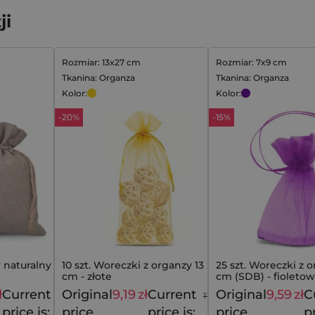
ji
Rozmiar: 13x27 cm
Rozmiar: 7x9 cm
Tkanina: Organza
Tkanina: Organza
Kolor:
Kolor:
-20%
-15%
y naturalny 45 x 60
10 szt. Woreczki z organzy 13 x 27
25 szt. Woreczki z o
cm - złote
cm (SDB) - fioleto
ł
Current
Original
9,19
zł
Current
Original
9,59
zł
C
40,49
zł
11,49
zł
price is:
price
price is:
price
pr