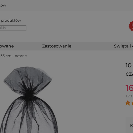
któw
 produktów
zowane
Zastosowanie
Święta i
x 33 cm - czarne
10
cz
1
1,70
K