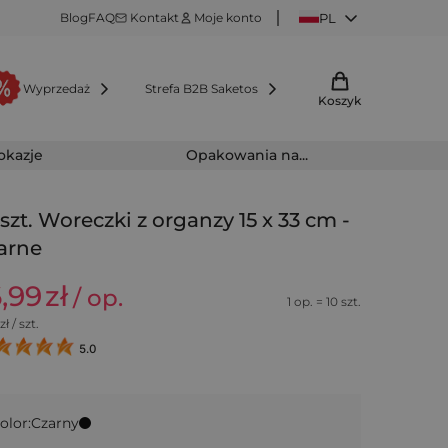
Blog
FAQ
Kontakt
Moje konto
PL
Wyprzedaż
Strefa B2B Saketos
Koszyk
 okazje
Opakowania na...
 szt. Woreczki z organzy 15 x 33 cm -
arne
6,99
zł
/ op.
1 op. = 10 szt.
zł / szt.
5.0
olor:
Czarny