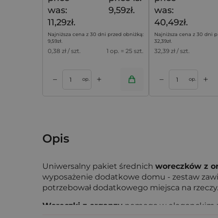
was:
9,59zł.
was:
11,29zł.
40,49zł.
Najniższa cena z 30 dni przed obniżką:
Najniższa cena z 30 dni p
9,59
zł
.
32,39
zł
.
0,38
zł / szt.
1 op. = 25 szt.
32,39
zł / szt.
+
+
–
–
koszyka
Dodaj do koszyka
Dodaj do k
op.
op.
Opis
Uniwersalny pakiet średnich
woreczków z o
wyposażenie dodatkowe domu - zestaw zawi
potrzebował dodatkowego miejsca na rzeczy
Woreczki z organzy
pomogą w eleganckim za
również wszelkie bibeloty, takie jak nici i gu