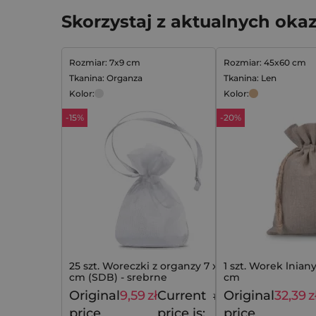
Skorzystaj z aktualnych okaz
Rozmiar: 7x9 cm
Rozmiar: 45x60 cm
Tkanina: Organza
Tkanina: Len
Kolor:
Kolor:
-15%
-20%
25 szt. Woreczki z organzy 7 x 9
1 szt. Worek lnian
cm (SDB) - srebrne
cm
Original
9,59
zł
Current
Original
32,39
z
11,29
zł
price
price is:
price