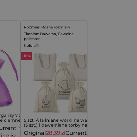
Rozmiar: Różne rozmiary
Tkanina: Bawełna, Bawełna,
poliester
Kolor:
-10%
rganzy 7 x 9
we ciemne
5 szt. À la lniane worki na warzywa
(3 szt.) i bawełniane torby na
urrent
11,29
zł
zakupy (2 szt.)
Original
28,39
zł
Current
31,49
zł
ice is: