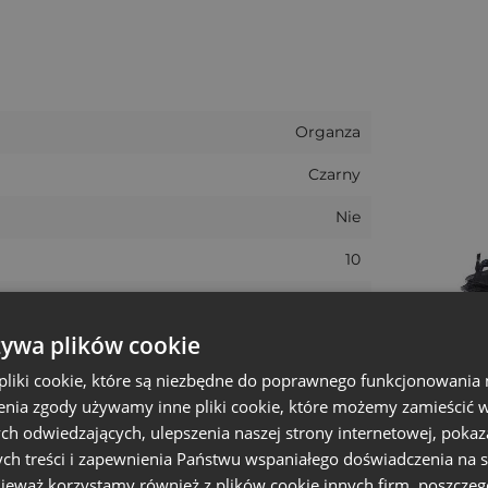
 a ich zastosowanie jest ograniczone jedynie przez Tw
m dodając Twoje logo bezpośrednio na materiale - wyst
Organza
Czarny
Nie
10
15 cm
żywa plików cookie
33 cm
liki cookie, które są niezbędne do poprawnego funkcjonowania 
25.5 - 26 cm
nia zgody używamy inne pliki cookie, które możemy zamieścić w 
+/- 1 cm
ch odwiedzających, ulepszenia naszej strony internetowej, pokaz
ch treści i zapewnienia Państwu wspaniałego doświadczenia na s
Średni
nieważ korzystamy również z plików cookie innych firm, poszczeg