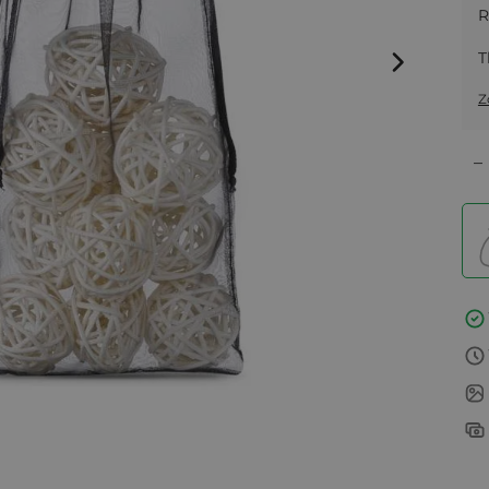
R
T
Z
–