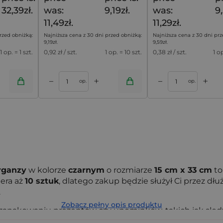
32,39zł.
was:
9,19zł.
was:
9,
11,49zł.
11,29zł.
rzed obniżką:
Najniższa cena z 30 dni przed obniżką:
Najniższa cena z 30 dni prz
9,19
zł
.
9,59
zł
.
1 op. = 1 szt.
0,92
zł / szt.
1 op. = 10 szt.
0,38
zł / szt.
1 o
+
+
–
–
oszyka
Dodaj do koszyka
op.
op.
rganzy
w kolorze
czarnym
o rozmiarze
15 cm x 33 cm
to
era aż
10 sztuk
, dlatego zakup będzie służył Ci przez dł
.
Zobacz pełny opis produktu
pakowaniu prezentów czy upominków, takich jak słodyc
ziki, nie pozwolą również na pogubienie Twojej cennej biżu