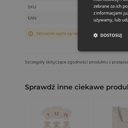
zebrane za ich p
SKU
z informacjami ju
EAN
używamy, lub udz
Woreczki szyte są ręcznie, dlatego ich rzeczy
DOSTOSUJ
Szczegóły dotyczące zgodności produktu z przepis
Sprawdź inne ciekawe produk