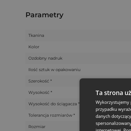
przydatne w każdym domu i w każdym miejscu,
Parametry
Możemy również wykonać woreczki z nadrukie
Tkanina
Kolor
Ozdobny nadruk
Ilość sztuk w opakowaniu
Szerokość *
Ta strona u
Wysokość *
Wykorzystujemy p
Wysokość do ściągacza *
przypadku wyraże
Tolerancja rozmiarów *
danych dotyczący
spersonalizowany
Rozmiar
internetowej. Po