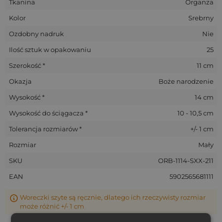
Tkanina
Organza
Kolor
Srebrny
Ozdobny nadruk
Nie
Ilość sztuk w opakowaniu
25
Szerokość *
11 cm
Okazja
Boże narodzenie
Wysokość *
14 cm
Wysokość do ściągacza *
10 - 10,5 cm
Tolerancja rozmiarów *
+/- 1 cm
Rozmiar
Mały
SKU
ORB-1114-SXX-211
EAN
5902565681111
Woreczki szyte są ręcznie, dlatego ich rzeczywisty rozmiar
może różnić +/- 1 cm