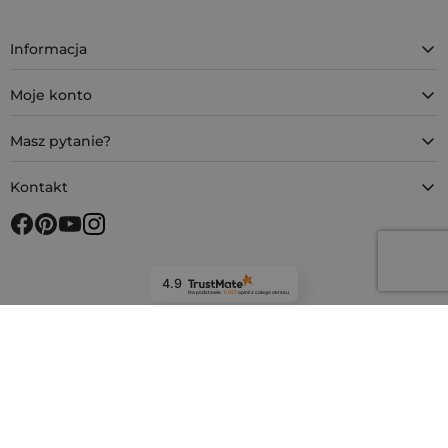
Informacja
Moje konto
Masz pytanie?
Kontakt
4.9
Na podstawie
11 927
opinii
z całego okresu
Bezpieczne zakupy z SSL
Metody płatności
Metody dostawy