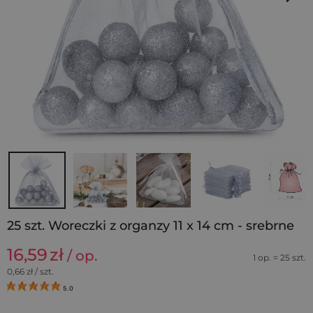
25 szt. Woreczki z organzy 11 x 14 cm - srebrne
16,59
zł
/ op.
1 op. = 25 szt.
0,66
zł / szt.
5.0