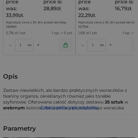
price
price is:
price
price is:
was:
28,89zł.
was:
16,79zł.
33,99zł.
22,29zł.
Najniższa cena z 30 dni przed obniżką:
Najniższa cena z 30 dni przed obniżką
28,89
zł
.
16,79
zł
.
5,78
zł / szt.
1 op. = 5 szt.
1,68
zł / szt.
1 op. = 10
+
+
–
–
a
Dodaj do koszyka
Dodaj do kos
op.
op.
Opis
Zestaw niewielkich, ale bardzo praktycznych woreczków z
tkaniny organza, określanych również jako torebki
szyfonowe. Oferowana całość dotyczy zestawu
25
sztuk
w
Zobacz pełny opis produktu
srebrnym
kolorze, zaś wymiary pojedynczego woreczka
wynoszą
11 cm x 14 cm
.
Organza to półprzezroczysta tkanina
o bardzo zwiewnej
Parametry
strukturze, która nie tylko elegancko się prezentuje, ale
również jest wbrew pozorom bardzo solidna. Woreczki