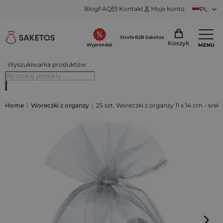
Blog
FAQ
Kontakt
Moje konto
PL
Strefa B2B Saketos
Koszyk
MENU
Wyprzedaż
Wyszukiwarka produktów
Home
|
Woreczki z organzy
|
25 szt. Woreczki z organzy 11 x 14 cm - sreb