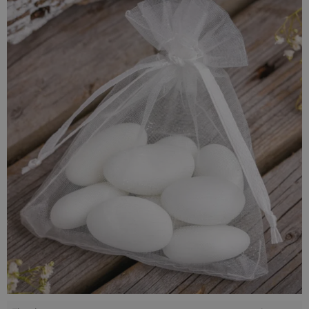
wykonane z
organzy
są zatem praktycznym sposobem na
przechowywanie niewielkich przedmiotów przez długi czas.
Ten zestaw jest perfekcyjnym wyborem, jeśli szukamy
sposobu na składowanie dużej ilości małych rzeczy, jak np.
monety czy guziki - woreczki z organzy o wymiarach
11 cm x
14 cm
doskonale podołają takiemu zadaniu, zaś wkładając do
środka przyjemne aromaty można stworzyć oryginalne
woreczki zapachowe lub pachnące woreczki do szafy.