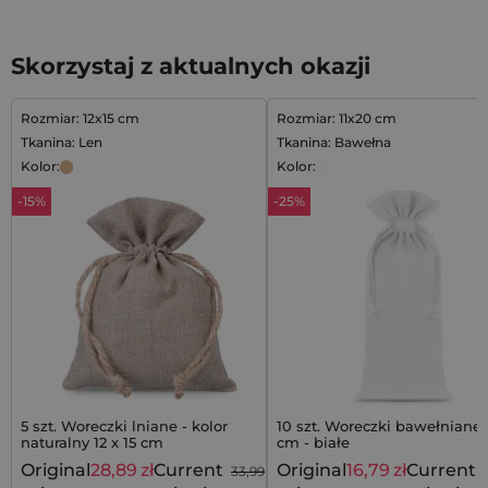
Skorzystaj z aktualnych okazji
Rozmiar: 12x15 cm
Rozmiar: 11x20 cm
Tkanina: Len
Tkanina: Bawełna
Kolor:
Kolor:
-15%
-25%
5 szt. Woreczki lniane - kolor
10 szt. Woreczki bawełniane 1
naturalny 12 x 15 cm
cm - białe
Original
28,89
zł
Current
Original
16,79
zł
Current
33,99
zł