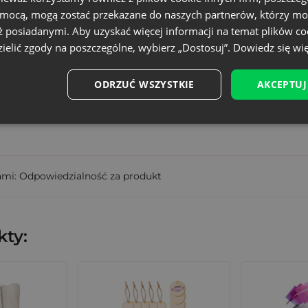
omocą, mogą zostać przekazane do naszych partnerów, którzy mo
Mały
ż posiadanymi. Aby uzyskać więcej informacji na temat plików co
ORB-1013-LPK-021
ielić zgody na poszczególne, wybierz „Dostosuj”.
Dowiedz się wię
5902565682644
ODRZUĆ WSZYSTKIE
AKCEPTUJ
wisty rozmiar może różnić +/- 1 cm
ami: Odpowiedzialność za produkt
ty: