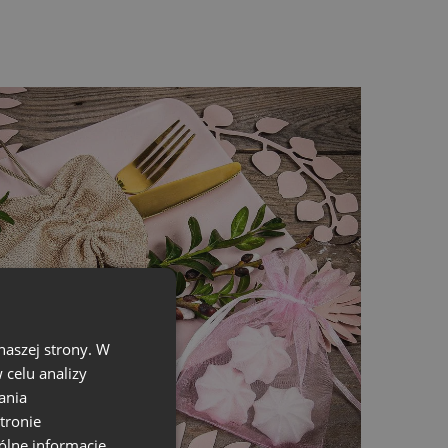
 sposób na przechowywanie różnych
drobnego upominku: flakoniku perfum,
naszej strony. W
celu analizy
ania
tronie
ólne informacje,