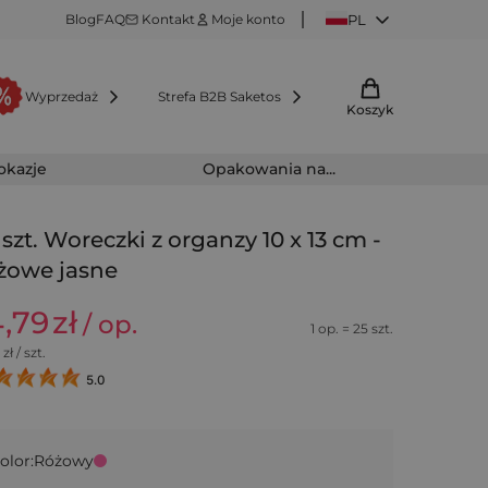
Blog
FAQ
Kontakt
Moje konto
PL
Wyprzedaż
Strefa B2B Saketos
Koszyk
 okazje
Opakowania na...
 szt. Woreczki z organzy 10 x 13 cm -
żowe jasne
4,79
zł
/ op.
1 op. = 25 szt.
zł / szt.
5.0
olor:
Różowy