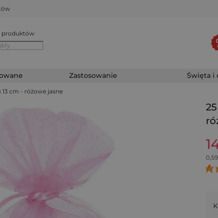
któw
 produktów
zowane
Zastosowanie
Święta i
x 13 cm - różowe jasne
25
ró
1
0,59
K