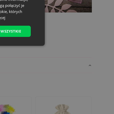
gą połączyć je
okie, których
cej
 WSZYSTKIE