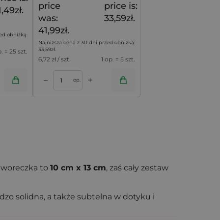
price
price is:
1,49zł.
was:
33,59zł.
41,99zł.
ed obniżką:
Najniższa cena z 30 dni przed obniżką:
33,59
zł
.
p. = 25 szt.
6,72
zł / szt.
1 op. = 5 szt.
+
–
op.
 woreczka to
10 cm x 13 cm
, zaś cały zestaw
zo solidna, a także subtelna w dotyku i