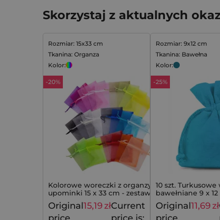
Skorzystaj z aktualnych okaz
Rozmiar: 15x33 cm
Rozmiar: 9x12 cm
Tkanina: Organza
Tkanina: Bawełna
Kolor:
Kolor:
-20%
-25%
Kolorowe woreczki z organzy na
10 szt. Turkusowe
upominki 15 x 33 cm - zestaw 10
bawełniane 9 x 12
szt. mix kolorów
upominki
Original
15,19
zł
Current
Original
11,69
zł
18,99
zł
price
price is:
price