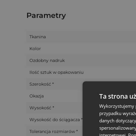
Te wszystkie cechy sprawiają, że te małe
saki
przedmiotów (biżuterii, mydełek, świeczek, 
Parametry
materiałów zapachowych (np. lawendy) czy róż
Tkanina
Kolor
Ozdobny nadruk
Ilość sztuk w opakowaniu
Szerokość *
Ta strona u
Okazja
Wykorzystujemy p
Wysokość *
przypadku wyraże
Wysokość do ściągacza *
danych dotyczący
spersonalizowany
Tolerancja rozmiarów *
internetowej. Po