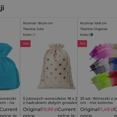
ji
Rozmiar: 18x24 cm
Rozmiar: 6x8 cm
Tkanina: Juta
Tkanina: Organza
Kolor:
Kolor:
-26%
-15%
 woreczki
5 jutowych woreczków 18 x 24 cm -
25 szt. Woreczki z o
 cm - na
z nadrukiem złotych groszków i
cm - mix kolorów
dekoracyjnym kołnierzem
Current
Original
19,99
zł
Current
Original
11,49
zł
C
15,49
zł
26,99
zł
price is:
price
price is:
price
p