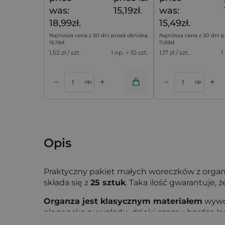
was:
15,19zł.
was:
18,99zł.
15,49zł.
Najniższa cena z 30 dni przed obniżką:
Najniższa cena z 30 dni p
15,19
zł
.
11,69
zł
.
1,52
zł / szt.
1 op. = 10 szt.
1,17
zł / szt.
1
+
+
–
–
koszyka
Dodaj do koszyka
Dodaj do k
op.
op.
Opis
Praktyczny pakiet małych woreczków z organ
składa się z
25 sztuk
. Taka ilość gwarantuje,
Organza jest klasycznym materiałem
wywod
elegancka z wyglądu, dzięki czemu bardzo ładn