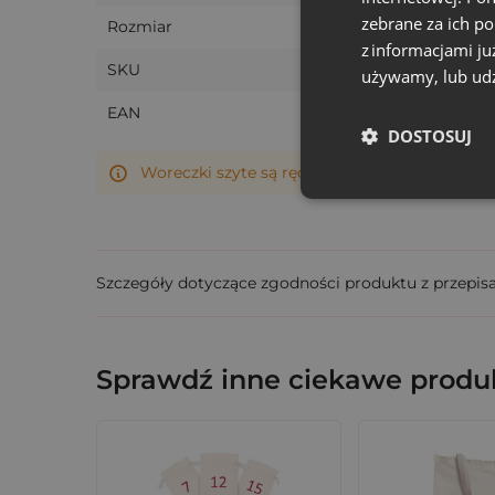
zebrane za ich p
Rozmiar
z informacjami ju
SKU
używamy, lub udz
EAN
DOSTOSUJ
Woreczki szyte są ręcznie, dlatego ich rzeczy
Szczegóły dotyczące zgodności produktu z przepis
Sprawdź inne ciekawe produk