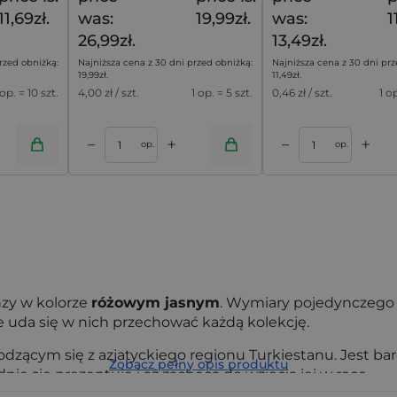
11,69zł.
was:
19,99zł.
was:
1
26,99zł.
13,49zł.
rzed obniżką:
Najniższa cena z 30 dni przed obniżką:
Najniższa cena z 30 dni prz
19,99
zł
.
11,49
zł
.
 op. = 10 szt.
4,00
zł / szt.
1 op. = 5 szt.
0,46
zł / szt.
1 o
+
+
–
–
oszyka
Dodaj do koszyka
op.
op.
zy w kolorze
różowym jasnym
. Wymiary pojedynczego
 że uda się w nich przechować każdą kolekcję.
zącym się z azjatyckiego regionu Turkiestanu. Jest bard
Zobacz pełny opis produktu
ie się prezentuje i aż zachęca do wzięcia jej w ręce.