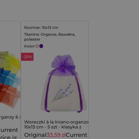
Rozmiar: 10x13 cm
Tkanina: Organza, Bawełna,
poliester
Kolor:
-20%
rganzy 6 x 8
Woreczki à la lniano-organzowe
10x13 cm - 5 szt - klasyka z
urrent
13,49
zł
lawendowym akcentem
Original
33,59
zł
Current
41,99
zł
rice is: