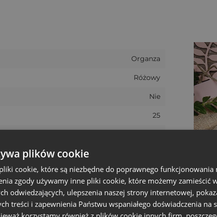
ewki z organzy
wręcz perfekcyjnie sprawdzają się jako
a nawet większych ziaren), oraz sposób na opakowanie 
nych słodkości, jak cukierki i migdały.
Organza
Różowy
Nie
25
10 cm
żywa plików cookie
Walentynki, Wielkanoc
liki cookie, które są niezbędne do poprawnego funkcjonowania 
13 cm
nia zgody używamy inne pliki cookie, które możemy zamieścić w 
9.5 cm
ch odwiedzających, ulepszenia naszej strony internetowej, pokaz
ch treści i zapewnienia Państwu wspaniałego doświadczenia na s
+/- 1 cm
nieważ korzystamy również z plików cookie innych firm, poszczeg