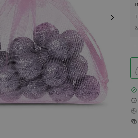
R
T
Z
–