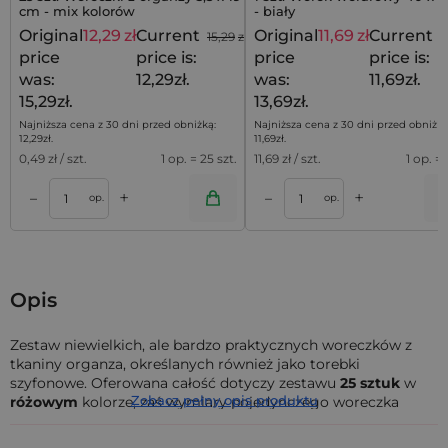
cm - mix kolorów
- biały
Original
12,29
zł
Current
Original
11,69
zł
Current
15,29
zł
1
price
price is:
price
price is:
was:
12,29zł.
was:
11,69zł.
15,29zł.
13,69zł.
Najniższa cena z 30 dni przed obniżką:
Najniższa cena z 30 dni przed obniżką
12,29
zł
.
11,69
zł
.
0,49
zł / szt.
1 op. = 25 szt.
11,69
zł / szt.
1 op. = 
+
+
–
–
a
Dodaj do koszyka
Dodaj do kos
op.
op.
Opis
Zestaw niewielkich, ale bardzo praktycznych woreczków z
tkaniny organza, określanych również jako torebki
szyfonowe. Oferowana całość dotyczy zestawu
25
sztuk
w
Zobacz pełny opis produktu
różowym
kolorze, zaś wymiary pojedynczego woreczka
wynoszą
10 cm x 13 cm
.