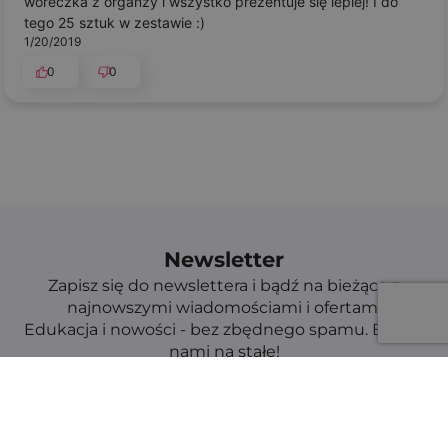
woreczka z organzy i wszystko prezentuje się lepiej! I do
tego 25 sztuk w zestawie :)
1/20/2019
0
0
Newsletter
Zapisz się do newslettera i bądź na bieżąco z
najnowszymi wiadomościami i ofertami
Edukacja i nowości - bez zbędnego spamu. Bądź z
nami na stałe!