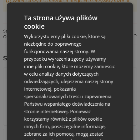
Woreczki szyte są ręcznie, dlatego ich rzeczywisty rozmiar
może różnić +/- 1 cm
Ta strona używa plików
cookie
Szczegóły dotyczące zgodności produktu z przepisami:
Wykorzystujemy pliki cookie, które są
Odpowiedzialność za produkt
niezbędne do poprawnego
funkcjonowania naszej strony. W
Sprawdź inne ciekawe produkty:
przypadku wyrażenia zgody używamy
inne pliki cookie, które możemy zamieścić
w celu analizy danych dotyczących
odwiedzających, ulepszenia naszej strony
internetowej, pokazania
spersonalizowanych treści i zapewnienia
Państwu wspaniałego doświadczenia na
stronie internetowej. Ponieważ
Kalendarze adwentowe
Torby bawełniane
korzystamy również z plików cookie
innych firm, poszczególne informacje,
zebrane za ich pomocą, mogą zostać