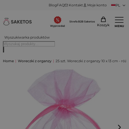
Blog
FAQ
Kontakt
Moje konto
PL
Strefa B2B Saketos
Koszyk
MENU
Wyprzedaż
Wyszukiwarka produktów
Home
|
Woreczki z organzy
|
25 szt. Woreczki z organzy 10 x 13 cm - ró