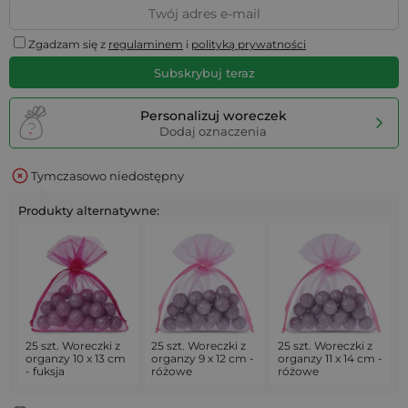
Zgadzam się z
regulaminem
i
polityką prywatności
Subskrybuj teraz
Personalizuj woreczek
Dodaj oznaczenia
Tymczasowo niedostępny
Produkty alternatywne:
25 szt. Woreczki z
25 szt. Woreczki z
25 szt. Woreczki z
organzy 10 x 13 cm
organzy 9 x 12 cm -
organzy 11 x 14 cm -
- fuksja
różowe
różowe