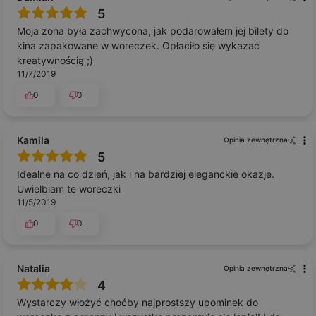
5
Moja żona była zachwycona, jak podarowałem jej bilety do
kina zapakowane w woreczek. Opłaciło się wykazać
kreatywnością ;)
11/7/2019
0
0
Kamila
Opinia zewnętrzna
5
Idealne na co dzień, jak i na bardziej eleganckie okazje.
Uwielbiam te woreczki
11/5/2019
0
0
Natalia
Opinia zewnętrzna
4
Wystarczy włożyć choćby najprostszy upominek do