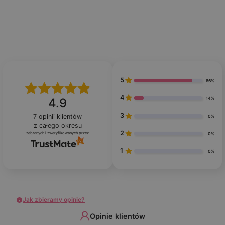
5
86%
4
14%
4.9
3
7
opinii klientów
0%
z całego okresu
2
zebranych i zweryfikowanych przez
0%
1
0%
Jak zbieramy opinie?
Opinie klientów