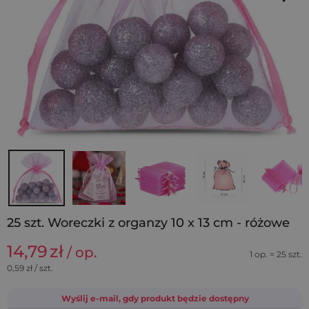
25 szt. Woreczki z organzy 10 x 13 cm - różowe
14,79
zł
/ op.
1 op. = 25 szt.
0,59
zł / szt.
Wyślij e-mail, gdy produkt będzie dostępny