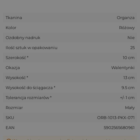
Tkanina
Organza
Kolor
Różowy
Ozdobny nadruk
Nie
Ilość sztuk w opakowaniu
25
Szerokość *
10 cm
Okazja
Walentynki
Wysokość *
13 cm
Wysokość do ściągacza *
9.5 cm
Tolerancja rozmiarów *
+/- 1 cm
Rozmiar
Mały
SKU
ORB-1013-PKX-071
EAN
5902565680961