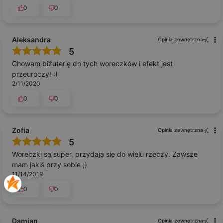
0
0
Aleksandra
Opinia zewnętrzna
5
Chowam biżuterię do tych woreczków i efekt jest
przeuroczy! :)
2/11/2020
0
0
Zofia
Opinia zewnętrzna
5
Woreczki są super, przydają się do wielu rzeczy. Zawsze
mam jakiś przy sobie ;)
11/14/2019
0
0
Damian
Opinia zewnętrzna