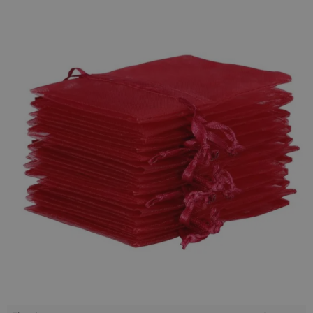
zaś jej przezroczystość sprawia, że nie będzie konieczne
wielominutowe szukanie konkretnej paczki - zamiast tego
spakowane przedmioty będą widoczne już na pierwszy rzut
oka!
Te niewielkie
woreczki z organzy
są wielofunkcyjne:
doskonale sprawdzą się nie tylko jako przechowalnia małych
przedmiotów, ale również źródło przyjemnych zapachów -
można w nich schować np. suszone kwiaty czy specjalne
kulki zapachowe, a także wiele innych rzeczy!