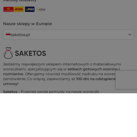
Nasze sklepy w Europie
saketos.pl
Jesteśmy największym sklepem internetowym z materiałowymi
woreczkami, specjalizującym się w
setkach gotowych wzorów i
rozmiarów.
Oferujemy również możliwość nadruku na woreczkach na
zamówienie. Co więcej, zapewniamy aż
100 dni na odstąpienie od
umowy!
Saketos
- Przenieś swoje pomysły na nasze woreczki
© 2006 - 2026 SAKETOS
Bład logowania