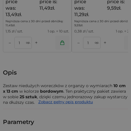
price
price is:
price
price is:
was:
11,49zł.
was:
9,59zł.
13,49zł.
11,29zł.
Najniższa cena z 30 dni przed obniżką:
Najniższa cena z 30 dni przed obniżką
11,49
zł
.
9,59
zł
.
1,15
zł / szt.
1 op. = 10 szt.
0,38
zł / szt.
1 op. = 25
+
+
–
–
a
Dodaj do koszyka
Dodaj do kos
op.
op.
Opis
Zestaw niedużych woreczków z organzy o wymiarach
10 cm
x 13 cm
w kolorze
bordowym
. Ten praktyczny pakiet zawiera
w sobie
25 sztuk
, dzięki czemu jednorazowy zakup wystarczy
Zobacz pełny opis produktu
na dłuższy czas.
Woreczki z organzy
(określane również jako sakiewki z
organzy) to doskonały sposób na zapakowanie zarówno
Parametry
niewielkich przedmiotów, jak i licznych bibelotów. Solidna
struktura organzy gwarantuje bezpieczne przechowywanie,