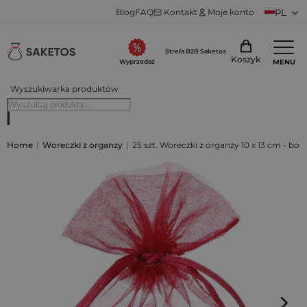
Blog
FAQ
Kontakt
Moje konto
PL
Strefa B2B Saketos
Koszyk
MENU
Wyprzedaż
Wyszukiwarka produktów
Home
|
Woreczki z organzy
|
25 szt. Woreczki z organzy 10 x 13 cm - bo