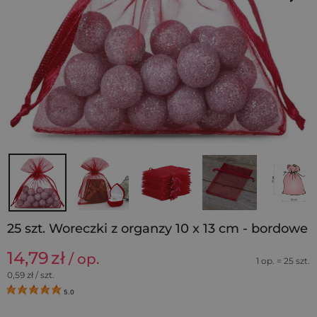
25 szt. Woreczki z organzy 10 x 13 cm - bordowe
14,79
zł
/ op.
1 op. = 25 szt.
0,59
zł / szt.
5.0