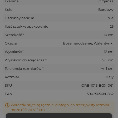
Tkanina
Organza
Kolor
Bordowy
Ozdobny nadruk
Nie
Ilość sztuk w opakowaniu
25
Szerokość *
10 cm
Okazja
Boże narodzenie, Walentynki
Wysokość *
13 cm
Wysokość do ściągacza *
9.5 cm
Tolerancja rozmiarów *
+/- 1 cm
Rozmiar
Mały
SKU
ORB-1013-BGX-061
EAN
5902565680862
Woreczki szyte są ręcznie, dlatego ich rzeczywisty rozmiar
może różnić +/- 1 cm