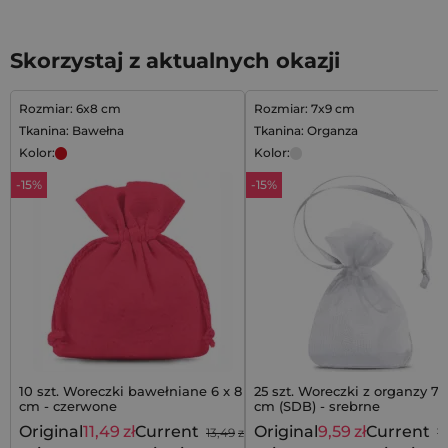
Skorzystaj z aktualnych okazji
Rozmiar: 6x8 cm
Rozmiar: 7x9 cm
Tkanina: Bawełna
Tkanina: Organza
Kolor:
Kolor:
-15%
-15%
10 szt. Woreczki bawełniane 6 x 8
25 szt. Woreczki z organzy 7 
cm - czerwone
cm (SDB) - srebrne
Original
11,49
zł
Current
Original
9,59
zł
Current
13,49
zł
11