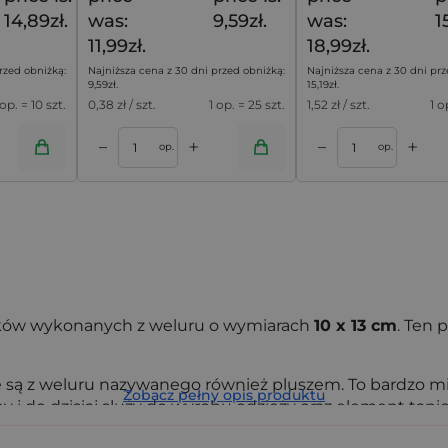
14,89zł.
was:
9,59zł.
was:
1
11,99zł.
18,99zł.
rzed obniżką:
Najniższa cena z 30 dni przed obniżką:
Najniższa cena z 30 dni prz
9,59
zł
.
15,19
zł
.
 op. = 10 szt.
0,38
zł / szt.
1 op. = 25 szt.
1,52
zł / szt.
1 o
+
+
–
–
oszyka
Dodaj do koszyka
op.
op.
ów wykonanych z weluru o wymiarach
10 x 13 cm
. Ten 
są z weluru nazywanego również pluszem. To bardzo mię
Zobacz pełny opis produktu
y i do dzisiaj służy do wyrobu odzieży oraz element tapic
wym woreczki welurowe to doskonały sposób na opakow