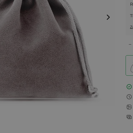
R
T
Z
–