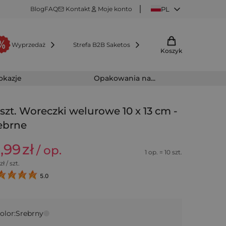
Blog
FAQ
Kontakt
Moje konto
PL
Wyprzedaż
Strefa B2B Saketos
Koszyk
 okazje
Opakowania na...
 szt. Woreczki welurowe 10 x 13 cm -
ebrne
5,99
zł
/ op.
1 op. = 10 szt.
zł / szt.
5.0
olor:
Srebrny