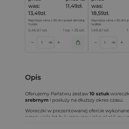
was:
11,49zł.
was:
13,49zł.
18,59zł.
Najniższa cena z 30 dni przed obniżką:
Najniższa cena z 30 dni p
11,49
zł
.
14,89
zł
.
0,46
zł / szt.
1 op. = 25 szt.
1,49
zł / szt.
1
+
+
–
–
koszyka
Dodaj do koszyka
Dodaj do k
op.
op.
Opis
Oferujemy Państwu zestaw
10 sztuk
woreczk
srebrnym
i posłuży na dłuższy okres czasu.
Woreczki w prezentowanej ofercie wykonane 
przez wiele lat był uznawany, jako ekskluzywn
Dzięki swoim walorom estetycznym i użytko