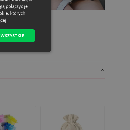
gą połączyć je
okie, których
cej
 WSZYSTKIE