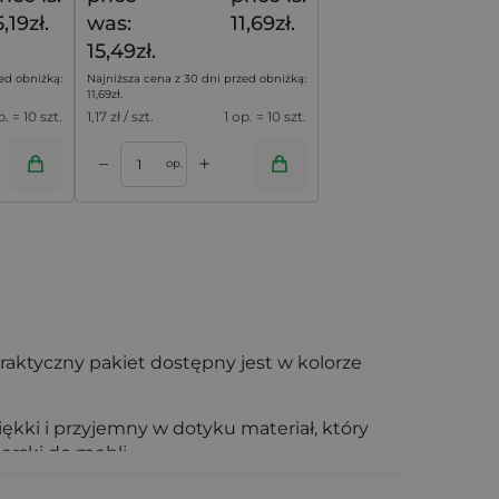
5,19zł.
was:
11,69zł.
15,49zł.
ed obniżką:
Najniższa cena z 30 dni przed obniżką:
11,69
zł
.
p. = 10 szt.
1,17
zł / szt.
1 op. = 10 szt.
+
–
op.
praktyczny pakiet dostępny jest w kolorze
kki i przyjemny w dotyku materiał, który
erski do mebli.
anie dla rozmaitych przedmiotów