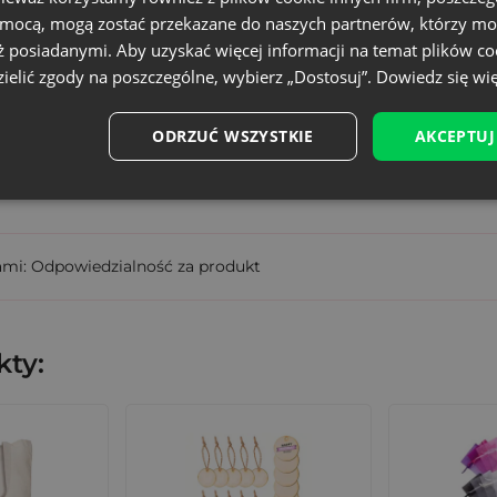
Mały
omocą, mogą zostać przekazane do naszych partnerów, którzy mo
ż posiadanymi. Aby uzyskać więcej informacji na temat plików co
VVT-1013-SXX-112
ielić zgody na poszczególne, wybierz „Dostosuj”.
Dowiedz się wię
5902565683924
ODRZUĆ WSZYSTKIE
AKCEPTUJ
wisty rozmiar może różnić +/- 1 cm
ami: Odpowiedzialność za produkt
ty: