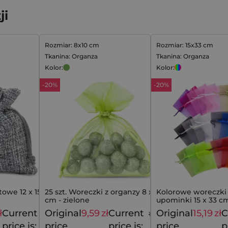
ji
Rozmiar: 8x10 cm
Rozmiar: 15x33 cm
Tkanina: Organza
Tkanina: Organza
Kolor:
Kolor:
-20%
-20%
towe 12 x 15 cm -
25 szt. Woreczki z organzy 8 x 10
Kolorowe woreczki 
cm - zielone
upominki 15 x 33 cm
szt. mix kolorów
ł
Current
Original
9,59
zł
Current
Original
15,19
zł
C
18,59
zł
11,99
zł
price is:
price
price is:
price
p