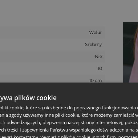
inków. Wytrzymała struktura tkaniny welurowej sprawi,
anych. Welur jest puszysty i przyjemny w dotyku, dlate
zji rocznicy lub innej podniosłej uroczystości.
zinkowy sposób na opakowanie prezentu oraz dekoracy
Welur
Srebrny
Nie
10
10 cm
Boże narodzenie, Walentynki
żywa plików cookie
13 cm
liki cookie, które są niezbędne do poprawnego funkcjonowania 
nia zgody używamy inne pliki cookie, które możemy zamieścić w 
9.5 - 11 cm
ch odwiedzających, ulepszenia naszej strony internetowej, pokaz
+/- 1 cm
ch treści i zapewnienia Państwu wspaniałego doświadczenia na s
nieważ korzystamy również z plików cookie innych firm, poszczeg