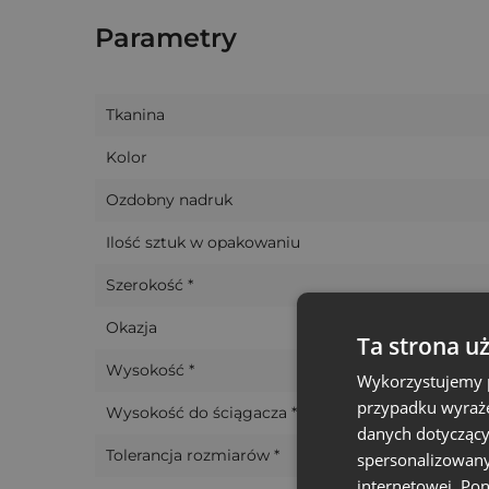
codziennych oraz drobnych prezentów i upom
Parametry
zabezpieczenie dla przedmiotów w nich schow
podarunek dla bliskiej osoby czy prezent z oka
Polecamy nasze woreczki welurowe na nietu
Tkanina
codziennego użytku.
Kolor
Ozdobny nadruk
Ilość sztuk w opakowaniu
Szerokość *
Okazja
Ta strona u
Wysokość *
Wykorzystujemy p
przypadku wyraże
Wysokość do ściągacza *
danych dotyczący
Tolerancja rozmiarów *
spersonalizowany
internetowej. Po