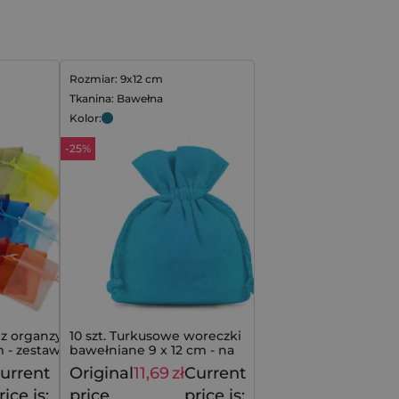
Rozmiar: 9x12 cm
Tkanina: Bawełna
Kolor:
-25%
z organzy na
10 szt. Turkusowe woreczki
 - zestaw 10
bawełniane 9 x 12 cm - na
upominki
urrent
Original
11,69
zł
Current
18,99
zł
15,49
zł
rice is:
price
price is: