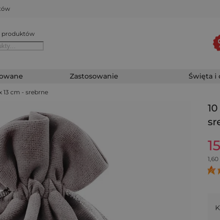
któw
 produktów
zowane
Zastosowanie
Święta i
x 13 cm - srebrne
10
sr
1
1,60
K