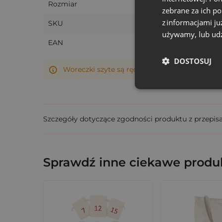
Rozmiar
zebrane za ich p
z informacjami ju
SKU
używamy, lub udz
EAN
DOSTOSUJ
Woreczki szyte są ręcznie, dlatego ich rzeczy
Szczegóły dotyczące zgodności produktu z przepis
Sprawdź inne ciekawe produk