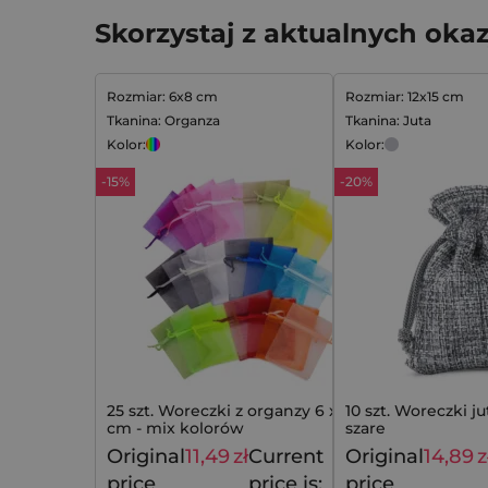
Skorzystaj z aktualnych okaz
Rozmiar: 6x8 cm
Rozmiar: 12x15 cm
Tkanina: Organza
Tkanina: Juta
Kolor:
Kolor:
-15%
-20%
25 szt. Woreczki z organzy 6 x 8
10 szt. Woreczki ju
cm - mix kolorów
szare
Original
11,49
zł
Current
Original
14,89
z
13,49
zł
price
price is:
price