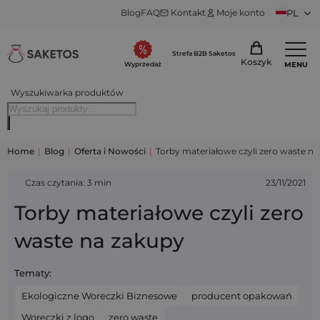
Blog
FAQ
Kontakt
Moje konto
PL
Strefa B2B Saketos
Koszyk
MENU
Wyprzedaż
Wyszukiwarka produktów
Home
|
Blog
|
Oferta i Nowości
|
Torby materiałowe czyli zero waste n
Czas czytania: 3 min
23/11/2021
Torby materiałowe czyli zero
waste na zakupy
Tematy:
Ekologiczne Woreczki Biznesowe
producent opakowań
Woreczki z logo
zero waste