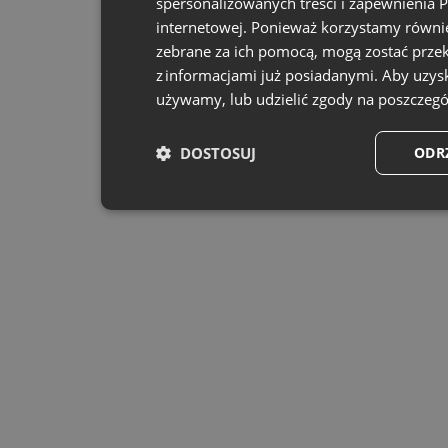
spersonalizowanych treści i zapewnienia 
internetowej. Ponieważ korzystamy równie
zebrane za ich pomocą, mogą zostać przek
z informacjami już posiadanymi. Aby uzysk
używamy, lub udzielić zgody na poszczegó
DOSTOSUJ
ODR