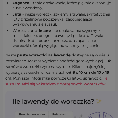
Organza
- tanie opakowanie, które pięknie eksponuje
susz lawendowy,
Juta
- nasze woreczki szyjemy z trwałej, syntetycznej
juty z fizelinową podszewką (zapobiegającą
wysypywaniu się suszu),
Woreczki
à la lniane
- te opakowania szyjemy z
materiału złożonego z bawełny i poliestru. Trwała
tkanina, która dobrze przepuszcza zapach - te
woreczki oferują wygląd lnu w korzystnej cenie.
Nasze
puste woreczki na lawendę
dostępne są w wielu
rozmiarach. Możesz wybierać spośród gotowych opcji lub
zamówić woreczki szyte na wymiar. Klienci najczęściej
wybierają sakiewki w rozmiarach
od 8 x 10 cm do 10 x 13
cm
. Poniższa infografika pomoże Ci łatwo sprawdzić,
ile
suszu mieści się w każdym z dostępnych woreczków.