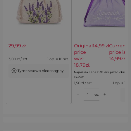
29,99
zł
Original
14,99
zł
Current
price
price is:
Woreczki bawełniane 8 x 10
10 szt. Woreczki z organzy 9 x
was:
14,99zł.
cm z motywem lawendy na
cm - fioletowe ciemne z
3,00
zł / szt.
1 op. = 10 szt.
drobne upominki - 10 szt.
nadrukiem (lawenda) / 2
18,79zł.
Tymczasowo niedostępny
Najniższa cena z 30 dni przed obniżką
14,99
zł
.
1,50
zł / szt.
1 op. = 10 s
+
–
Dodaj do koszyka
op.