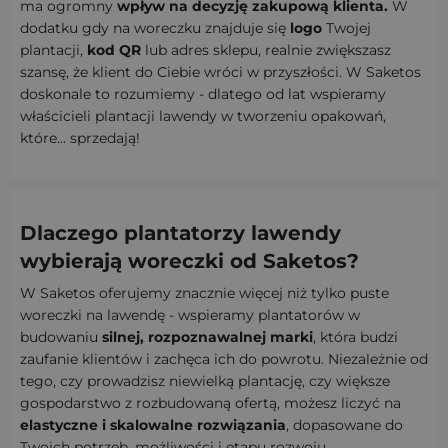
ma ogromny
wpływ na decyzję zakupową klienta.
W
dodatku gdy na woreczku znajduje się
logo
Twojej
plantacji,
kod QR
lub adres sklepu, realnie zwiększasz
szansę, że klient do Ciebie wróci w przyszłości. W Saketos
doskonale to rozumiemy - dlatego od lat wspieramy
właścicieli plantacji lawendy w tworzeniu opakowań,
które... sprzedają!
Dlaczego plantatorzy lawendy
wybierają woreczki od Saketos?
W Saketos oferujemy znacznie więcej niż tylko puste
woreczki na lawendę - wspieramy plantatorów w
budowaniu
silnej, rozpoznawalnej marki
, która budzi
zaufanie klientów i zachęca ich do powrotu. Niezależnie od
tego, czy prowadzisz niewielką plantację, czy większe
gospodarstwo z rozbudowaną ofertą, możesz liczyć na
elastyczne i skalowalne rozwiązania
, dopasowane do
Twoich potrzeb, możliwości i etapu rozwoju.