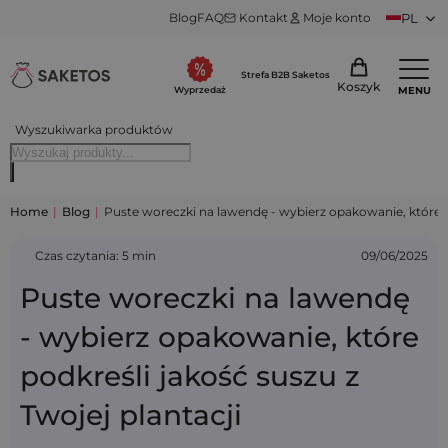
Blog
FAQ
Kontakt
Moje konto
PL
Strefa B2B Saketos
Koszyk
MENU
Wyprzedaż
Wyszukiwarka produktów
Home
|
Blog
|
Puste woreczki na lawendę - wybierz opakowanie, które po
Czas czytania: 5 min
09/06/2025
Puste woreczki na lawendę
- wybierz opakowanie, które
podkreśli jakość suszu z
Twojej plantacji