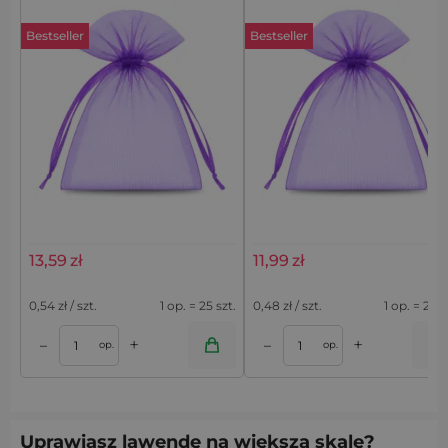
Bestseller
Bestseller
13,59
zł
11,99
zł
Ciemnofioletowe woreczki z
Ciemnofioletowe woreczki z
organzy 9 x 12 cm na lawendę
organzy 8 x 10 cm na susz
0,54
zł / szt.
1 op. = 25 szt.
0,48
zł / szt.
1 op. = 25 s
- 25 szt.
lawendowy - 25 szt.
+
+
–
–
op.
op.
Uprawiasz lawendę na większą skalę?