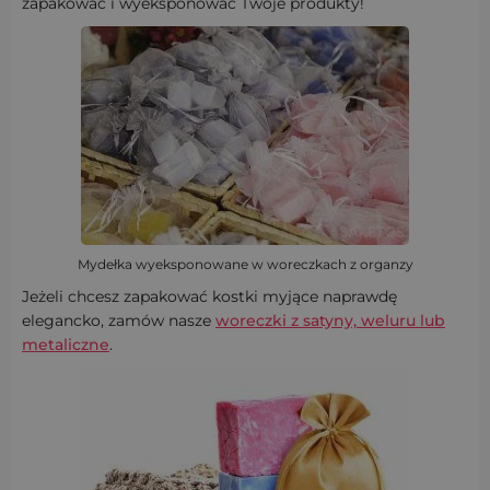
zapakować i wyeksponować Twoje produkty!
Mydełka wyeksponowane w woreczkach z organzy
Jeżeli chcesz zapakować kostki myjące naprawdę
elegancko, zamów nasze
woreczki z satyny, weluru lub
metaliczne
.