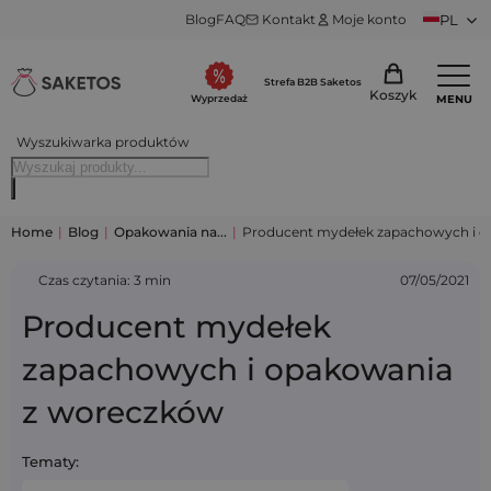
Blog
FAQ
Kontakt
Moje konto
PL
Strefa B2B Saketos
Koszyk
MENU
Wyprzedaż
Wyszukiwarka produktów
Home
|
Blog
|
Opakowania na...
|
Producent mydełek zapachowych i 
Czas czytania: 3 min
07/05/2021
Producent mydełek
zapachowych i opakowania
z woreczków
Tematy: