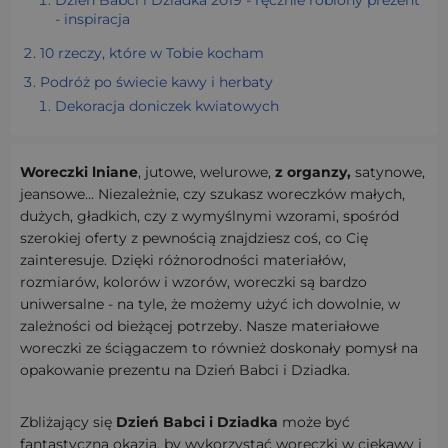
Dzień Babci i Dziadka 2019 - ręcznie robiony prezent
- inspiracja
10 rzeczy, które w Tobie kocham
Podróż po świecie kawy i herbaty
Dekoracja doniczek kwiatowych
Woreczki lniane
, jutowe, welurowe,
z organzy,
satynowe,
jeansowe... Niezależnie, czy szukasz woreczków małych,
dużych, gładkich, czy z wymyślnymi wzorami, spośród
szerokiej oferty z pewnością znajdziesz coś, co Cię
zainteresuje. Dzięki różnorodności materiałów,
rozmiarów, kolorów i wzorów, woreczki są bardzo
uniwersalne - na tyle, że możemy użyć ich dowolnie, w
zależności od bieżącej potrzeby. Nasze materiałowe
woreczki ze ściągaczem to również doskonały pomysł na
opakowanie prezentu na Dzień Babci i Dziadka.
Zbliżający się
Dzień Babci i Dziadka
może być
fantastyczną okazją, by wykorzystać woreczki w ciekawy i