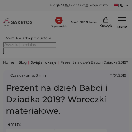
Blog
FAQ
Kontakt
Moje konto
PL
Strefa B2B Saketos
Koszyk
MENU
Wyprzedaż
Wyszukiwarka produktów
Home
|
Blog
|
Święta i okazje
|
Prezent na dzień Babci i Dziadka 2019? 
Czas czytania: 3 min
11/01/2019
Prezent na dzień Babci i
Dziadka 2019? Woreczki
materiałowe.
Tematy: