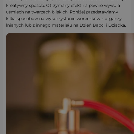
kreatywny sposób. Otrzymany efekt na pewno wywoła
uśmiech na twarzach bliskich. Poniżej przedstawiamy
kilka sposobów na wykorzystanie woreczków z organzy,
lnianych lub z innego materiału na Dzień Babci i Dziadka.