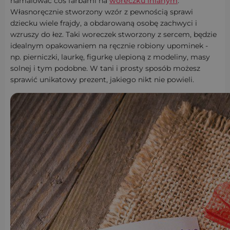
namalować coś farbami na
woreczku lnianym
.
Własnoręcznie stworzony wzór z pewnością sprawi
dziecku wiele frajdy, a obdarowaną osobę zachwyci i
wzruszy do łez. Taki woreczek stworzony z sercem, będzie
idealnym opakowaniem na ręcznie robiony upominek -
np. pierniczki, laurkę, figurkę ulepioną z modeliny, masy
solnej i tym podobne. W tani i prosty sposób możesz
sprawić unikatowy prezent, jakiego nikt nie powieli.