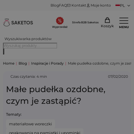
Blog
FAQ
Kontakt
Moje konto
PL
Strefa B2B Saketos
Koszyk
MENU
Wyprzedaż
Wyszukiwarka produktów
Home
|
Blog
|
Inspiracje i Porady
|
Małe pudełka ozdobne, czym je zastą
Czas czytania: 4 min
07/02/2020
Małe pudełka ozdobne,
czym je zastąpić?
Tematy:
materiałowe woreczki
opakowania na pamiątki i upominki