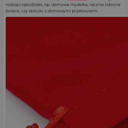
rodzaju rękodzieło, np. domowe mydełka, ręcznie robione
świece, czy słoiczki z domowymi przetworami.