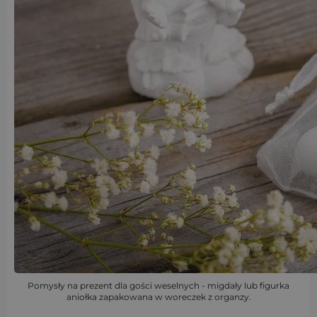
Pomysły na prezent dla gości weselnych - migdały lub figurka
aniołka zapakowana w woreczek z organzy.