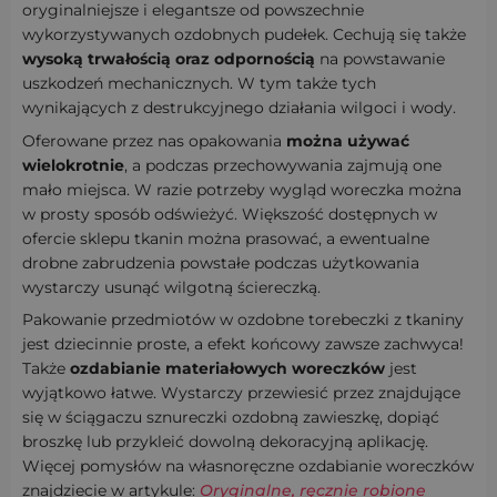
oryginalniejsze i elegantsze od powszechnie
wykorzystywanych ozdobnych pudełek. Cechują się także
wysoką trwałością oraz odpornością
na powstawanie
uszkodzeń mechanicznych. W tym także tych
wynikających z destrukcyjnego działania wilgoci i wody.
Oferowane przez nas opakowania
można używać
wielokrotnie
, a podczas przechowywania zajmują one
mało miejsca. W razie potrzeby wygląd woreczka można
w prosty sposób odświeżyć. Większość dostępnych w
ofercie sklepu tkanin można prasować, a ewentualne
drobne zabrudzenia powstałe podczas użytkowania
wystarczy usunąć wilgotną ściereczką.
Pakowanie przedmiotów w ozdobne torebeczki z tkaniny
jest dziecinnie proste, a efekt końcowy zawsze zachwyca!
Także
ozdabianie materiałowych woreczków
jest
wyjątkowo łatwe. Wystarczy przewiesić przez znajdujące
się w ściągaczu sznureczki ozdobną zawieszkę, dopiąć
broszkę lub przykleić dowolną dekoracyjną aplikację.
Więcej pomysłów na własnoręczne ozdabianie woreczków
znajdziecie w artykule:
Oryginalne, ręcznie robione