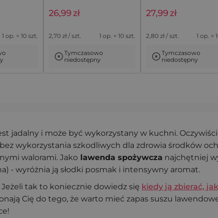
26,99
zł
27,99
zł
eczki a la
Woreczki a la lniane 9 x
10 szt. Woreczki à la
1 op. = 10 szt.
2,70
zł / szt.
1 op. = 10 szt.
2,80
zł / szt.
1 op. = 
cm z
12 cm z motywem
lniane 10 x 13 cm z
wendy - 10
lawendy - na drobne
nadrukiem lawenda
wo
Tymczasowo
Tymczasowo
Dodaj do koszyka
upominki, komplet 10
ny
niedostępny
niedostępny
szt.
est jadalny i może być wykorzystany w kuchni. Oczywi
e, bez wykorzystania szkodliwych dla zdrowia środków oc
żnymi walorami. Jako
lawenda spożywcza
najchętniej w
) - wyróżnia ją słodki posmak i intensywny aromat.
Jeżeli tak to koniecznie dowiedz się
kiedy ją zbierać, j
onają Cię do tego, że warto mieć zapas suszu lawendoweg
ce!