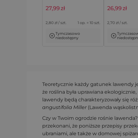
27,99
zł
26,99
zł
Woreczki a la lniane 10 x
Naturalne wor
2,80
zł / szt.
1 op. = 10 szt.
2,70
zł / szt.
13 cm na saszetki z
lniane 9 x 12 
suszoną lawendę - 10 szt.
nadrukiem la
Tymczasowo
Tymczaso
szt.
niedostępny
niedostęp
Teoretycznie każdy gatunek lawendy j
że roślina była uprawiana ekologiczni
lawendy będą charakteryzowały się ró
angustifolia Miller
(Lawenda wąskolistna
Czy w Twoim ogrodzie rośnie lawenda? 
przekonani, że poniższe przepisy przek
ubraniami, ale także w domowej spiżar