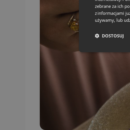
zebrane za ich p
z informacjami ju
używamy, lub udz
DOSTOSUJ