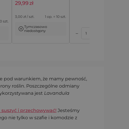
29,99
zł
Woreczki bawełniane 8
3,00
zł / szt.
1 op. = 10 szt.
x 10 cm z motywem
10 szt.
lawendy na drobne
Tymczasowo
upominki - 10 szt.
niedostępny
+
–
Dodaj do koszyka
Dodaj do koszyka
op.
ście pod warunkiem, że mamy pewność,
hrony roślin. Poszczególne odmiany
ykorzystywana jest
Lavandula
ak suszyć i przechowywać!
Jesteśmy
o nie tylko w szafie i komodzie z