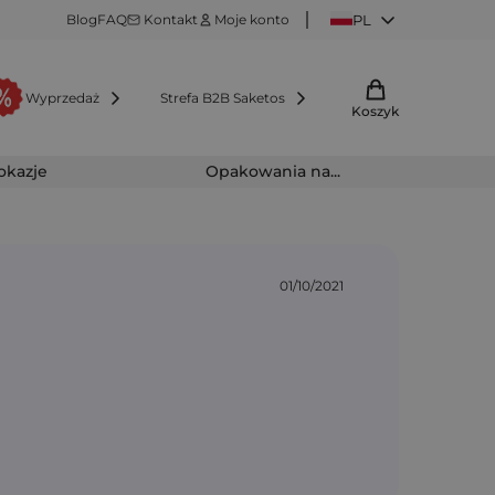
Blog
FAQ
Kontakt
Moje konto
PL
Wyprzedaż
Strefa B2B Saketos
Koszyk
 okazje
Opakowania na...
01/10/2021