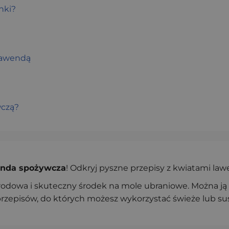
nki?
lawendą
wczą?
nda spożywcza
! Odkryj pyszne przepisy z kwiatami law
grodowa i skuteczny środek na mole ubraniowe. Można j
rzepisów, do których możesz wykorzystać świeże lub su