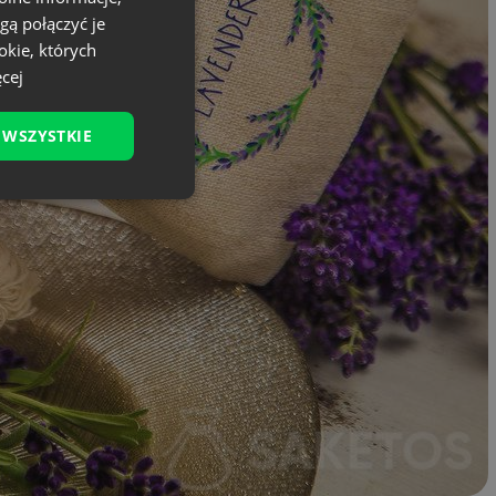
gą połączyć je
okie, których
cej
 WSZYSTKIE