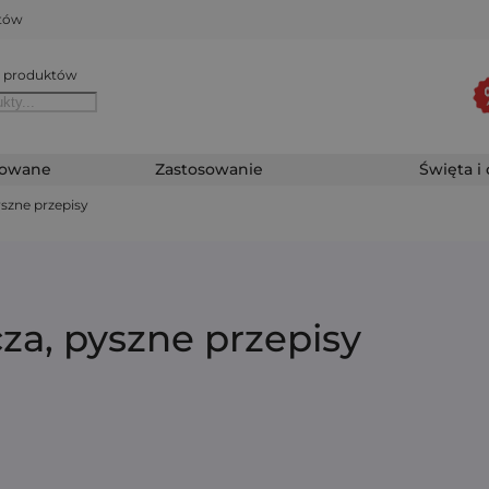
któw
 produktów
zowane
Zastosowanie
Święta i
szne przepisy
a, pyszne przepisy