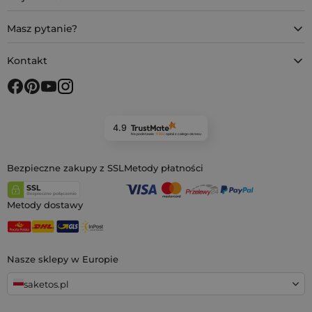
Masz pytanie?
Kontakt
4.9
Na podstawie
11 902
opinii
z całego okresu
Bezpieczne zakupy z SSL
Metody płatności
Metody dostawy
Nasze sklepy w Europie
saketos.pl