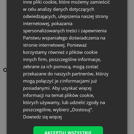
inne pliki cookie, które możemy zamieścić
w celu analizy danych dotyczących
Czy potrzebujesz niestandardowej tkaniny,
odwiedzających, ulepszenia naszej strony
rozmiaru lub koloru?
internetowej, pokazania
Przejdź do formularza zamówienia indywidualnego.
spersonalizowanych treści i zapewnienia
Państwu wspaniałego doświadczenia na
Wypełnij formularz
stronie internetowej. Ponieważ
korzystamy również z plików cookie
innych firm, poszczególne informacje,
zebrane za ich pomocą, mogą zostać
Ostatnio oglądane produkty
przekazane do naszych partnerów, którzy
mogą połączyć je z informacjami już
posiadanymi. Aby uzyskać więcej
informacji na temat plików cookie,
których używamy, lub udzielić zgody na
poszczególne, wybierz „Dostosuj”.
Dowiedz się więcej
AKCEPTUJ WSZYSTKIE