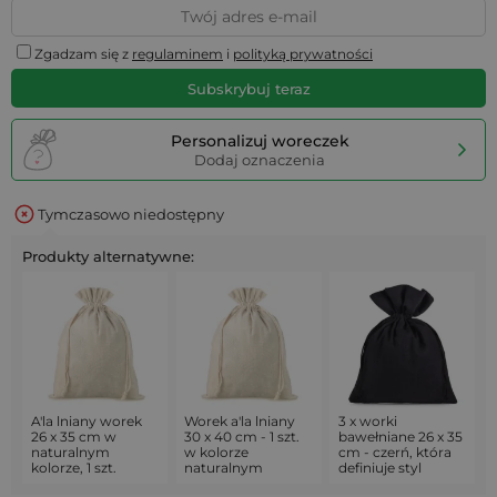
Zgadzam się z
regulaminem
i
polityką prywatności
Subskrybuj teraz
Personalizuj woreczek
Dodaj oznaczenia
Tymczasowo niedostępny
Produkty alternatywne:
A'la lniany worek
Worek a'la lniany
3 x worki
26 x 35 cm w
30 x 40 cm - 1 szt.
bawełniane 26 x 35
naturalnym
w kolorze
cm - czerń, która
kolorze, 1 szt.
naturalnym
definiuje styl