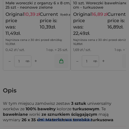
Małe woreczki z organzy 6 x 8 cm,
10 szt. Woreczki bawełniane 1
25 szt - neonowe zielone
cm - turkusowe
Original
10,39
zł
Current
Original
16,89
zł
Current
11,49
zł
price
price is:
price
price is:
was:
10,39zł.
was:
16,89zł.
11,49zł.
22,49zł.
Najniższa cena z 30 dni przed obniżką:
Najniższa cena z 30 dni przed obniżką
10,39
zł
.
16,89
zł
.
0,42
zł / szt.
1 op. = 25 szt.
1,69
zł / szt.
1 op. = 10
+
+
–
–
a
Dodaj do koszyka
Dodaj do kos
op.
op.
Opis
W tym miejscu zamówisz zestaw
3 sztuk
uniwersalny
worków ze
100% bawełny
kolorze
turkusowym
. Te
bawełniane
worki
ze sznurkiem ściągającym
mają
Zobacz pełny opis produktu
wymiary
26 x 35 cm
.
Materiałowa torebka turkusowa
doskonale sprawdzi się w roli organizera do walizki, ale