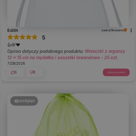
Edith
zweryfikowano
5
👍️💯❤️
Opinia dotyczy podobnego produktu:
Woreczki z organzy
12 x 15 cm na mydełka i saszetki lawendowe - 25 szt.
7/28/2026
0
0
zobacz produkt
podgląd