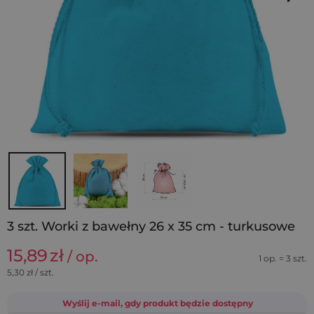
3 szt. Worki z bawełny 26 x 35 cm - turkusowe
15,89
zł
/ op.
1 op. = 3 szt.
5,30
zł / szt.
Wyślij e-mail, gdy produkt będzie dostępny