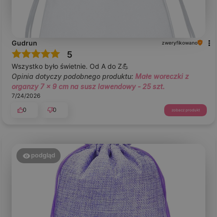
Gudrun
zweryfikowano
5
Wszystko było świetnie. Od A do Z💪
Opinia dotyczy podobnego produktu:
Małe woreczki z
organzy 7 x 9 cm na susz lawendowy - 25 szt.
7/24/2026
0
0
zobacz produkt
podgląd