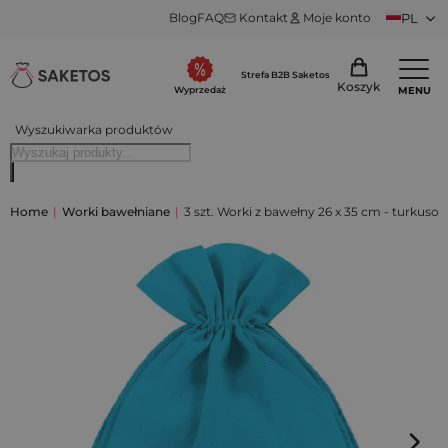
Blog
FAQ
Kontakt
Moje konto
PL
Strefa B2B Saketos
Koszyk
MENU
Wyprzedaż
Wyszukiwarka produktów
Home
|
Worki bawełniane
|
3 szt. Worki z bawełny 26 x 35 cm - turkuso