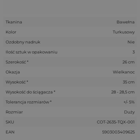
Tkanina
Bawełna
Kolor
Turkusowy
Ozdobny nadruk
Nie
Ilość sztuk w opakowaniu
3
Szerokość *
26 cm
Okazja
Wielkanoc
Wysokość *
35 cm
Wysokość do ściągacza *
28 - 28,5 cm
Tolerancja rozmiarów *
+/- 5%
Rozmiar
Duży
SKU
COT-2635-TQX-001
EAN
5903003409625