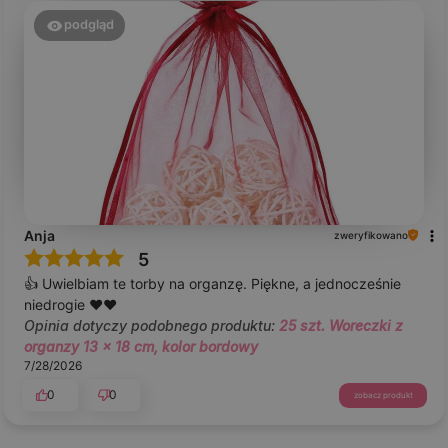
podgląd
Anja
zweryfikowano
5
👍️ Uwielbiam te torby na organzę. Piękne, a jednocześnie
niedrogie ❤️❤️
Opinia dotyczy podobnego produktu:
25 szt. Woreczki z
organzy 13 x 18 cm, kolor bordowy
7/28/2026
0
0
zobacz produkt