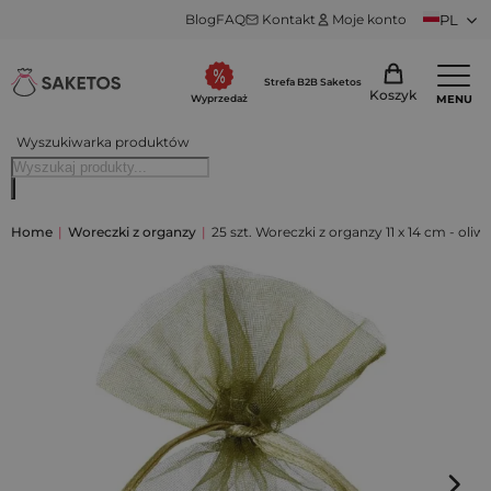
Blog
FAQ
Kontakt
Moje konto
PL
Strefa B2B Saketos
Koszyk
MENU
Wyprzedaż
Wyszukiwarka produktów
Home
|
Woreczki z organzy
|
25 szt. Woreczki z organzy 11 x 14 cm - oli