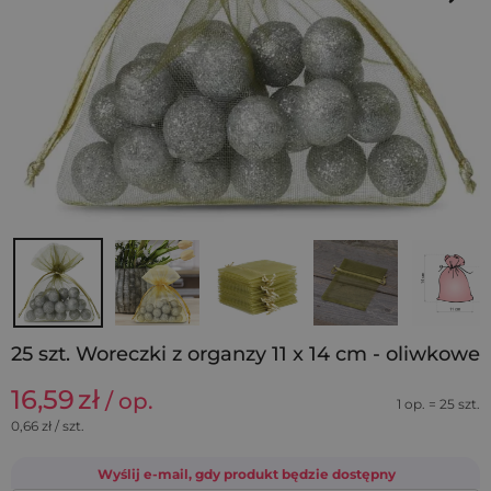
25 szt. Woreczki z organzy 11 x 14 cm - oliwkowe
16,59
zł
/ op.
1 op. = 25 szt.
0,66
zł / szt.
Wyślij e-mail, gdy produkt będzie dostępny