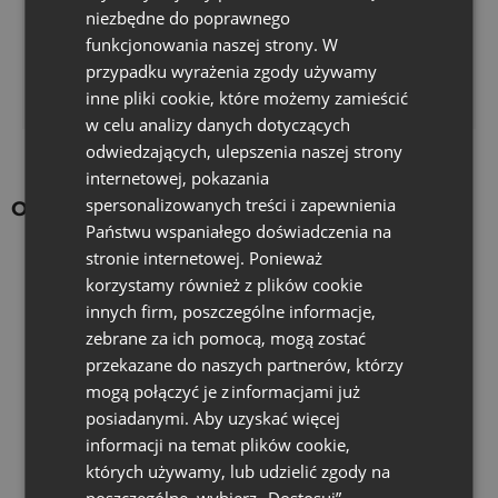
rozmiaru lub koloru?
niezbędne do poprawnego
Przejdź do formularza zamówienia indywidualnego.
funkcjonowania naszej strony. W
przypadku wyrażenia zgody używamy
Wypełnij formularz
inne pliki cookie, które możemy zamieścić
w celu analizy danych dotyczących
odwiedzających, ulepszenia naszej strony
internetowej, pokazania
spersonalizowanych treści i zapewnienia
Ostatnio oglądane produkty
Państwu wspaniałego doświadczenia na
stronie internetowej. Ponieważ
korzystamy również z plików cookie
innych firm, poszczególne informacje,
zebrane za ich pomocą, mogą zostać
przekazane do naszych partnerów, którzy
mogą połączyć je z informacjami już
posiadanymi. Aby uzyskać więcej
informacji na temat plików cookie,
których używamy, lub udzielić zgody na
poszczególne, wybierz „Dostosuj”.