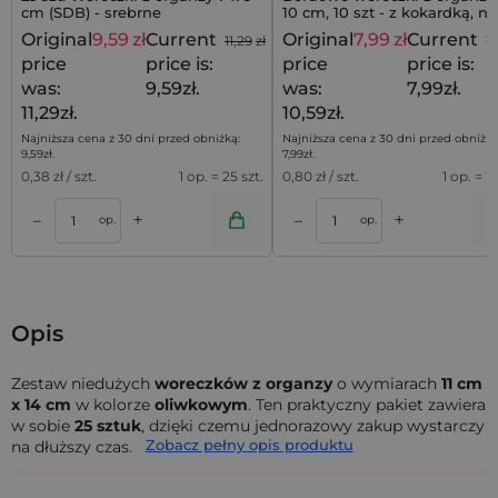
cm (SDB) - srebrne
10 cm, 10 szt - z kokardką, na
biżuterię
Original
9,59
zł
Current
Original
7,99
zł
Current
11,29
zł
1
price
price is:
price
price is:
was:
9,59zł.
was:
7,99zł.
11,29zł.
10,59zł.
Najniższa cena z 30 dni przed obniżką:
Najniższa cena z 30 dni przed obniżką
9,59
zł
.
7,99
zł
.
0,38
zł / szt.
1 op. = 25 szt.
0,80
zł / szt.
1 op. = 10
+
+
–
–
a
Dodaj do koszyka
Dodaj do kos
op.
op.
Opis
Zestaw niedużych
woreczków z organzy
o wymiarach
11 cm
x 14 cm
w kolorze
oliwkowym
. Ten praktyczny pakiet zawiera
w sobie
25 sztuk
, dzięki czemu jednorazowy zakup wystarczy
Zobacz pełny opis produktu
na dłuższy czas.
Woreczki z organzy
(określane również jako sakiewki z