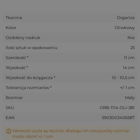
Tkanina
Organza
Kolor
Oliwkowy
Ozdobny nadruk
Nie
Ilość sztuk w opakowaniu
25
Szerokość *
11 cm
Wysokość *
14 cm
Wysokość do ściągacza *
10 - 10,5 cm
Tolerancja rozmiarów *
+/- 1 cm
Rozmiar
Mały
SKU
ORB-1114-OLI-381
EAN
5903003406587
Woreczki szyte są ręcznie, dlatego ich rzeczywisty rozmiar
może różnić +/- 1 cm