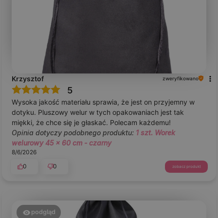
Krzysztof
zweryfikowano
5
Wysoka jakość materiału sprawia, że jest on przyjemny w
dotyku. Pluszowy welur w tych opakowaniach jest tak
miękki, że chce się je głaskać. Polecam każdemu!
Opinia dotyczy podobnego produktu:
1 szt. Worek
welurowy 45 x 60 cm - czarny
8/6/2026
0
0
zobacz produkt
podgląd