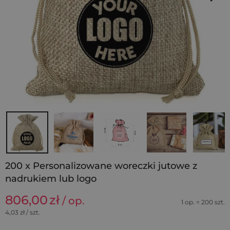
200 x Personalizowane woreczki jutowe z
nadrukiem lub logo
806,00
zł
/ op.
1 op. = 200 szt.
4,03
zł / szt.