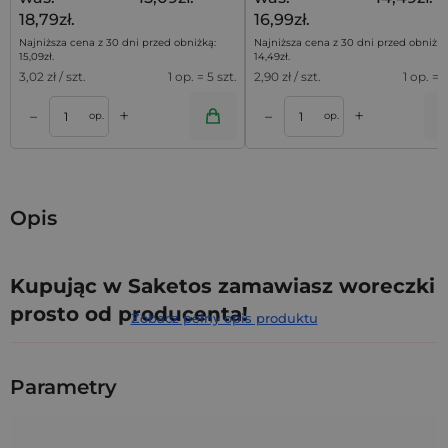
18,79zł.
16,99zł.
Najniższa cena z 30 dni przed obniżką:
Najniższa cena z 30 dni przed obniżką
15,09
zł
.
14,49
zł
.
3,02
zł / szt.
1 op. = 5 szt.
2,90
zł / szt.
1 op. = 5
+
+
–
–
a
Dodaj do koszyka
Dodaj do kos
op.
op.
Opis
Kupując w Saketos zamawiasz woreczki
prosto od producenta!
Zobacz pełny opis produktu
Termin realizacji zamówienia z personalizacją
Parametry
od 5 do 10 dni roboczych.
Zapewniamy Ci największą na rynku ilość produktów
dostępnych "od ręki". Nie czekamy na dostawy, możemy więc