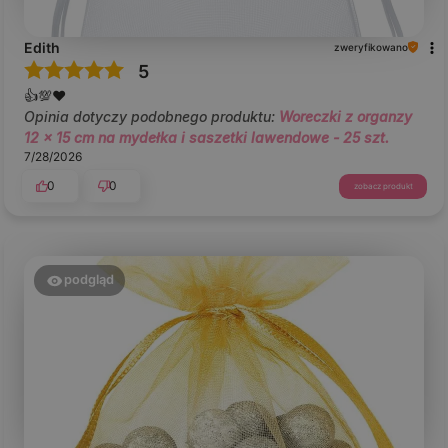
Edith
zweryfikowano
5
👍️💯❤️
Opinia dotyczy podobnego produktu:
Woreczki z organzy
12 x 15 cm na mydełka i saszetki lawendowe - 25 szt.
7/28/2026
0
0
zobacz produkt
podgląd