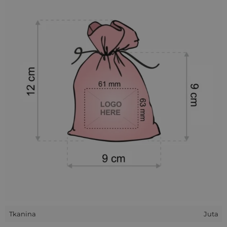
bardzo szybko zrealizować Twoje zamówienie!
Zamawiając woreczki i usługę dowolnego nadruku w jednym
miejscu zaoszczędzisz czas i pieniądze! Unikniesz problemów
dotyczących wysyłki towaru do wielu punktów oraz
konieczności kontaktu z różnymi firmami.
W Saketos zrealizujesz swoje zamówienie kompleksowo!
Personalizowane w najszybciej i w najlepszych cenach tylko
u nas!
Wszystko w jednym miejscu - od projektu aż po wysyłkę
gotowych woreczków z nadrukiem.
Przejdź do formularza - stwórz własny woreczek
Tkanina
Juta