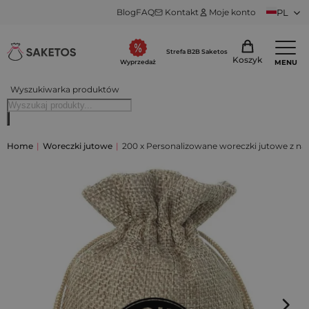
Blog
FAQ
Kontakt
Moje konto
PL
Strefa B2B Saketos
Koszyk
MENU
Wyprzedaż
Wyszukiwarka produktów
Home
|
Woreczki jutowe
|
200 x Personalizowane woreczki jutowe z na