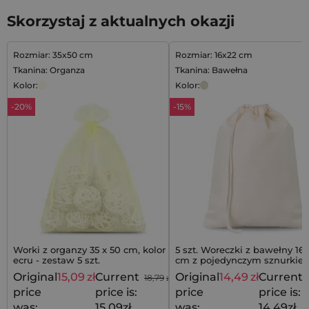
Skorzystaj z aktualnych okazji
Rozmiar: 35x50 cm
Rozmiar: 16x22 cm
Tkanina: Organza
Tkanina: Bawełna
Kolor:
Kolor:
-20%
-15%
Worki z organzy 35 x 50 cm, kolor
5 szt. Woreczki z bawełny 16 
ecru - zestaw 5 szt.
cm z pojedynczym sznurkiem
naturalne, na prezenty
Original
15,09
zł
Current
Original
14,49
zł
Current
18,79
zł
price
price is:
price
price is:
was:
15,09zł.
was:
14,49zł.