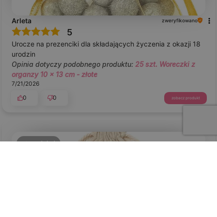
Arleta
zweryfikowano
5
Urocze na prezenciki dla składających życzenia z okazji 18
urodzin
Opinia dotyczy podobnego produktu:
25 szt. Woreczki z
organzy 10 x 13 cm - złote
7/21/2026
0
0
zobacz produkt
podgląd