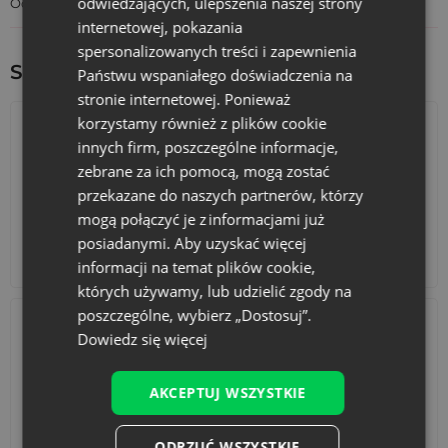
odwiedzających, ulepszenia naszej strony
Odpowiedzialność za produkt
internetowej, pokazania
spersonalizowanych treści i zapewnienia
Sprawdź inne ciekawe produkty:
Państwu wspaniałego doświadczenia na
stronie internetowej. Ponieważ
korzystamy również z plików cookie
innych firm, poszczególne informacje,
zebrane za ich pomocą, mogą zostać
przekazane do naszych partnerów, którzy
mogą połączyć je z informacjami już
posiadanymi. Aby uzyskać więcej
Kalendarze adwentowe
Torby bawełniane
informacji na temat plików cookie,
których używamy, lub udzielić zgody na
poszczególne, wybierz „Dostosuj”.
Dowiedz się więcej
AKCEPTUJ WSZYSTKIE
Akcesoria i dekoracje
Zestawy
ODRZUĆ WSZYSTKIE