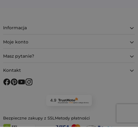
Informacja
Moje konto
Masz pytanie?
Kontakt
4.9
Na podstawie
11 919
opinii
z całego okresu
Bezpieczne zakupy z SSL
Metody płatności
Metody dostawy