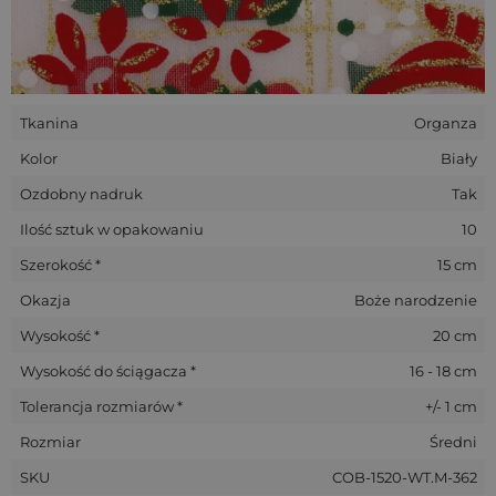
Tkanina
Organza
Kolor
Biały
Ozdobny nadruk
Tak
Ilość sztuk w opakowaniu
10
Szerokość *
15 cm
Okazja
Boże narodzenie
Wysokość *
20 cm
Wysokość do ściągacza *
16 - 18 cm
Tolerancja rozmiarów *
+/- 1 cm
Rozmiar
Średni
SKU
COB-1520-WT.M-362