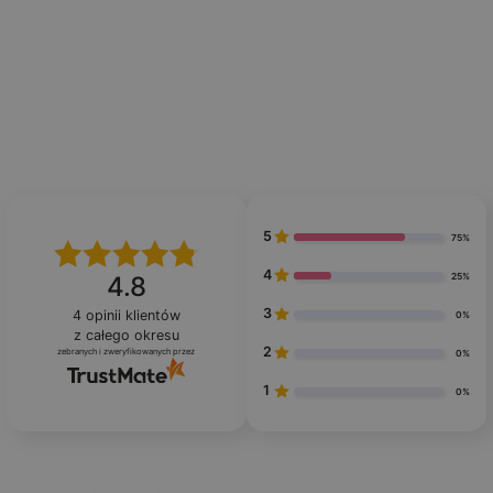
5
75%
4
25%
4.8
3
4
opinii klientów
0%
z całego okresu
2
zebranych i zweryfikowanych przez
0%
1
0%