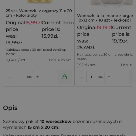
25 szt. Woreczki z organzy 11 x 20
cm - kolor złoty
Woreczki à la lniane z organ
10x13 cm - 10 szt - lekkość i
Original
15,99
zł
Current
19,99
zł
prostota w eleganckim wyda
Original
19,19
zł
Current
2
price
price is:
price
price is:
was:
15,99zł.
was:
19,19zł.
19,99zł.
25,49zł.
Najniższa cena z 30 dni przed obniżką:
15,99
zł
.
Najniższa cena z 30 dni przed obniżką
19,19
zł
.
0,64
zł / szt.
1 op. = 25 szt.
1,92
zł / szt.
1 op. = 10
+
+
–
–
a
Dodaj do koszyka
Dodaj do kos
op.
op.
Opis
Sezonowy pakiet
10 woreczków
bożonarodzeniowych o
wymiarach
15 cm x 20 cm
.