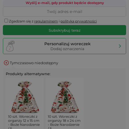
Wyślij e-mail, gdy produkt będzie dostępny
Zgadzam się z
regulaminem
i
polityką prywatności
Subskrybuj teraz
Personalizuj woreczek
Dodaj oznaczenia
Tymczasowo niedostępny
Produkty alternatywne:
10 szt. Woreczki z
10 szt. Woreczki z
organzy 12 x 15 cm
organzy 18 x 24 cm
- Boże Narodzenie
- Boże Narodzenie
/ 5
/ 5