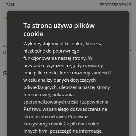
EAN
5902565687045
Woreczki szyte są ręcznie, dlatego ich rzeczywisty rozmiar
może różnić +/- 1 cm
Ta strona używa plików
cookie
Wykorzystujemy pliki cookie, które są
Szczegóły dotyczące zgodności produktu z przepisami:
niezbędne do poprawnego
Odpowiedzialność za produkt
funkcjonowania naszej strony. W
przypadku wyrażenia zgody używamy
inne pliki cookie, które możemy zamieścić
Sprawdź inne ciekawe produkty:
w celu analizy danych dotyczących
odwiedzających, ulepszenia naszej strony
internetowej, pokazania
spersonalizowanych treści i zapewnienia
Państwu wspaniałego doświadczenia na
stronie internetowej. Ponieważ
korzystamy również z plików cookie
Kalendarze adwentowe
Torby bawełniane
innych firm, poszczególne informacje,