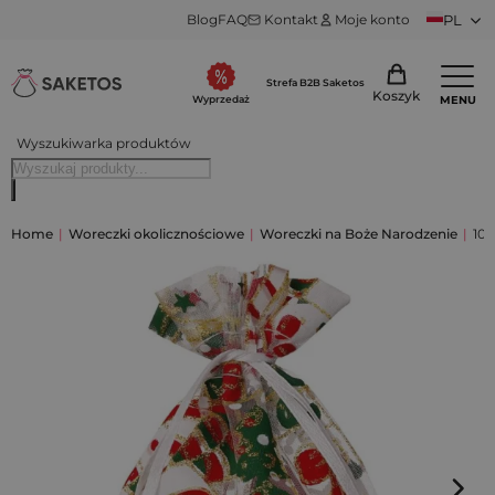
Blog
FAQ
Kontakt
Moje konto
PL
Strefa B2B Saketos
Koszyk
MENU
Wyprzedaż
Wyszukiwarka produktów
Home
|
Woreczki okolicznościowe
|
Woreczki na Boże Narodzenie
|
10 