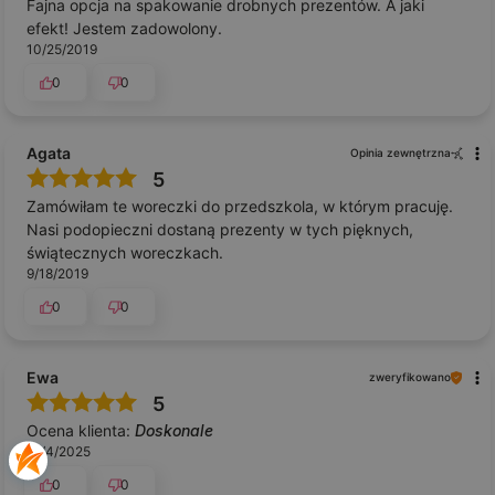
Fajna opcja na spakowanie drobnych prezentów. A jaki
efekt! Jestem zadowolony.
10/25/2019
0
0
Agata
Opinia zewnętrzna
5
Zamówiłam te woreczki do przedszkola, w którym pracuję.
Nasi podopieczni dostaną prezenty w tych pięknych,
świątecznych woreczkach.
9/18/2019
0
0
Ewa
zweryfikowano
5
Ocena klienta:
Doskonale
12/4/2025
0
0