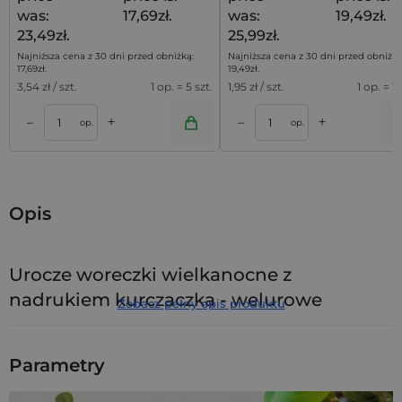
was:
17,69zł.
was:
19,49zł.
23,49zł.
25,99zł.
Najniższa cena z 30 dni przed obniżką:
Najniższa cena z 30 dni przed obniżką
17,69
zł
.
19,49
zł
.
3,54
zł / szt.
1 op. = 5 szt.
1,95
zł / szt.
1 op. = 10
+
+
–
–
a
Dodaj do koszyka
Dodaj do kos
op.
op.
Opis
Urocze woreczki wielkanocne z
nadrukiem kurczaczka - welurowe
Zobacz pełny opis produktu
woreczki na prezenty
Zamów zestaw
woreczków wielkanocnych
wykonanych z
Parametry
miękkiego weluru w radosnym
żółtym kolorze
. Ten zestaw
zawiera
10 sztuk welurowych opakowań
ozdobionych