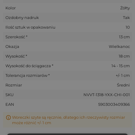
Kolor
Żółty
Ozdobny nadruk
Tak
Ilość sztuk w opakowaniu
10
Szerokość *
13 cm
Okazja
Wielkanoc
Wysokość *
18 cm
Wysokość do ściągacza *
14 - 15 cm
Tolerancja rozmiarów *
+/- 1 cm
Rozmiar
Średni
SKU
NVVT-1318-YXX-CHI-001
EAN
5903003409366
Woreczki szyte są ręcznie, dlatego ich rzeczywisty rozmiar
może różnić +/- 1 cm
Woreczki wielkanocne na prezenty i