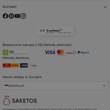
Kontakt
4.9
Na podstawie
11 922
opinii
z całego okresu
Bezpieczne zakupy z SSL
Metody płatności
Metody dostawy
Nasze sklepy w Europie
saketos.pl
Jesteśmy największym sklepem internetowym z materiałowymi