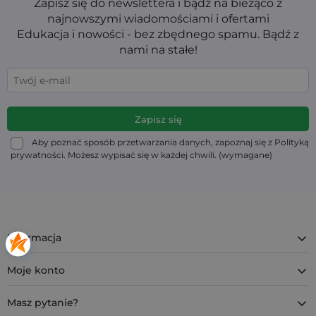
Zapisz się do newslettera i bądź na bieżąco z
wykonania, która sprawia, że każdy egzemplarz ma swój
najnowszymi wiadomościami i ofertami
unikalny charakter.
Edukacja i nowości - bez zbędnego spamu. Bądź z
nami na stałe!
Woreczki wielkanocne - eleganckie
opakowanie prezentów
Jeśli szukasz estetycznego sposobu na zapakowanie
świątecznych upominków,
wielkanocne woreczki z
nadrukiem
będą idealnym rozwiązaniem. Elegancki
materiał, praktyczne zamknięcie oraz uroczy motyw
Aby poznać sposób przetwarzania danych, zapoznaj się z Polityką
kurczaczka sprawiają, że to wyjątkowe
opakowania na
prywatności. Możesz wypisać się w każdej chwili. (wymagane)
prezenty wielkanocne
.
Zamów zestaw woreczków wielkanocnych już teraz i
przygotuj wyjątkowe prezenty na Wielkanoc w
eleganckiej oprawie.
Informacja
Moje konto
Masz pytanie?