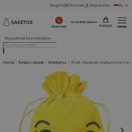
Blog
FAQ
Kontakt
Moje konto
PL
Strefa B2B Saketos
Koszyk
MENU
Wyprzedaż
Wyszukiwarka produktów
Home
|
Święta i okazje
|
Wielkanoc
|
10 szt. Woreczki wielkanocne z w