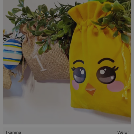
uroczym
wielkanocnym nadrukiem kurczaczka
.
Oferowane
woreczki na Wielkanoc ze ściągaczem
mają
praktyczny rozmiar
13 x 18 cm
, dzięki czemu idealnie
sprawdzają się jako eleganckie
woreczki na prezenty
wielkanocne
, słodycze lub drobne świąteczne upominki.
Miękki, przyjemny w dotyku materiał sprawia, że
woreczki
wielkanocne z weluru
prezentują się wyjątkowo elegancko.
To nie tylko praktyczne opakowanie, ale również estetyczna
dekoracja prezentu. Dzięki temu
woreczki prezentowe na
Wielkanoc
doskonale podkreślają świąteczny charakter
upominku i stanowią stylową alternatywę dla papierowych
opakowań.
Tkanina
Welur