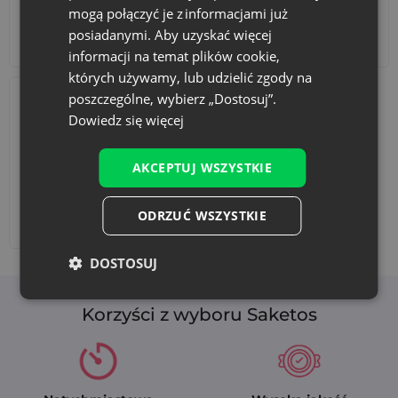
mogą połączyć je z informacjami już
Dekoracyjne woreczki wielkanocne do
posiadanymi. Aby uzyskać więcej
domu i na świąteczny stół
Akcesoria i dekoracje
Zestawy
informacji na temat plików cookie,
Oferowane
wielkanocne opakowania z nadrukiem
mogą
których używamy, lub udzielić zgody na
pełnić także funkcję dekoracyjną. Ich ciepły żółty kolor oraz
poszczególne, wybierz „Dostosuj”.
świąteczny motyw kurczaczka doskonale komponują się z
Dowiedz się więcej
wielkanocnymi dekoracjami i wprowadzają radosny klimat
do wnętrza.
Możesz wykorzystać je między innymi jako:
AKCEPTUJ WSZYSTKIE
dekorację wielkanocnego stołu
woreczki na słodycze dla dzieci
ODRZUĆ WSZYSTKIE
Dodaj nadruk
ozdobne opakowania na upominki
sakiewki na sztućce
DOSTOSUJ
element dekoracji koszyczków wielkanocnych
Korzyści z wyboru Saketos