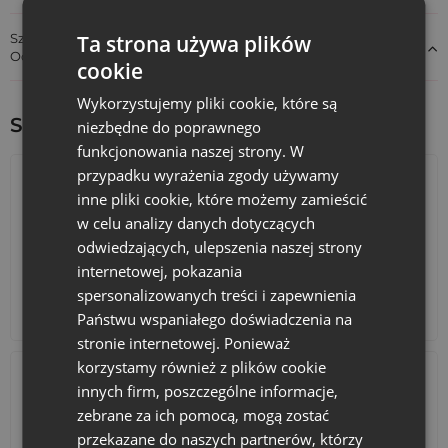
słodycze
Ta strona używa plików
Szczegóły dotyczące zgodności produktu z przepisami:
Odpowiedzialność za produkt
Stylowe
woreczki wielkanocne
z nadrukiem kurczaczka
cookie
doskonale wpisują się w świąteczny klimat. Możesz
wykorzystać je jako
woreczki na prezenty od zajączka
,
Wykorzystujemy pliki cookie, które są
woreczki wielkanocne na słodycze
dla dzieci lub eleganckie
Sprawdź inne ciekawe produkty:
niezbędne do poprawnego
opakowania na upominki dla gości
podczas rodzinnego
funkcjonowania naszej strony. W
spotkania przy wielkanocnym stole.
przypadku wyrażenia zgody używamy
Dzięki uniwersalnemu rozmiarowi
13 x 18 cm
te welurowe
inne pliki cookie, które możemy zamieścić
sakiewki świetnie nadają się do pakowania takich
drobiazgów jak:
w celu analizy danych dotyczących
odwiedzających, ulepszenia naszej strony
biżuteria
internetowej, pokazania
drobne kosmetyki
spersonalizowanych treści i zapewnienia
wielkanocne słodycze
Kalendarze adwentowe
Torby bawełniane
Państwu wspaniałego doświadczenia na
czekoladki i praliny
stronie internetowej. Ponieważ
małe upominki świąteczne
korzystamy również z plików cookie
Tak przygotowane
woreczki na prezenty wielkanocne
innych firm, poszczególne informacje,
pozwalają w szybki sposób stworzyć eleganckie
opakowanie
zebrane za ich pomocą, mogą zostać
prezentowe na Wielkanoc
.
przekazane do naszych partnerów, którzy