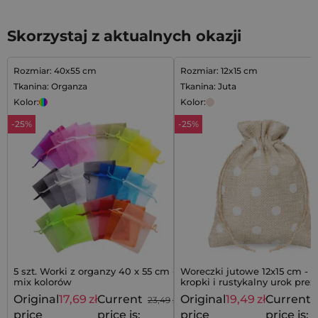
Skorzystaj z aktualnych okazji
Rozmiar: 40x55 cm
Rozmiar: 12x15 cm
Tkanina: Organza
Tkanina: Juta
Kolor:
Kolor:
-25%
-25%
5 szt. Worki z organzy 40 x 55 cm -
Woreczki jutowe 12x15 cm - b
mix kolorów
kropki i rustykalny urok pre
Original
17,69
zł
Current
Original
19,49
zł
Current
23,49
zł
price
price is:
price
price is: