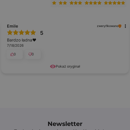
Emile
zweryfikowano
5
Bardzo ładna❤️
7/18/2026
0
0
Pokaż oryginał
Ręczne wykonanie
Wszystkie
torebeczki welurowe
w naszej ofercie są
przygotowywane z dużą dbałością o szczegóły.
Woreczki są
szyte ręcznie
, dlatego ułożenie nadruku na poszczególnych
egzemplarzach może nieznacznie różnić się od
Newsletter
prezentowanego na zdjęciach. To naturalna cecha ręcznego