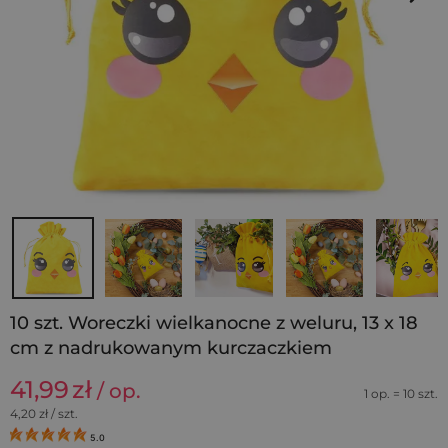
10 szt. Woreczki wielkanocne z weluru, 13 x 18
cm z nadrukowanym kurczaczkiem
41,99
zł
/ op.
1 op. = 10 szt.
4,20
zł / szt.
5.0