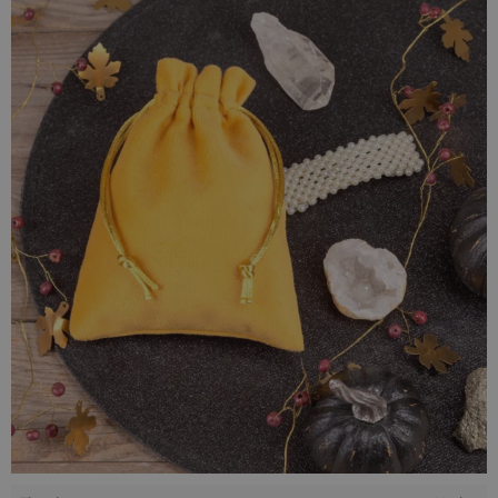
Woreczki z weluru to doskonałe rozwiązanie do
eleganckiego przechowywania biżuterii
i drobnych
akcesoriów. Większe worki mogą również stanowić
ekskluzywne opakowanie prezentów, dodając im
niepowtarzalny urok i luksusowy wygląd.
Tkanina welurowa - wytrzymałość i elegancja
Tkanina
welurowa
, z której uszyliśmy prezentowane tu
opakowania, to doskonała propozycja dla osób ceniących
sobie
trwałość i estetykę
. Nie tylko są bardzo przyjemne w
dotyku (bywają nazywane aksamitem, przypominają plusz),
ale także posłużą wiele lat!
Materiał, z którego powstały jest piękny (charakteryzuje się
interesującą, delikatnie prążkowaną strukturą) i wyjątkowo
trwały (został wzmocniony warstwą bawełnianej siatki).
Woreczki posiadają
mocne szwy
i uszyliśmy je z wysokiej
jakości weluru, który nie mechaci się, charakteryzuje się
wysoką odpornością na ścieranie i nie blaknie pod wpływem
promieni słonecznych.
Co można przechowywać w welurowych