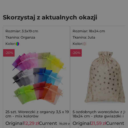
Skorzystaj z aktualnych okazji
Rozmiar: 3.5x19 cm
Rozmiar: 18x24 cm
Tkanina: Organza
Tkanina: Juta
Kolor:
Kolor:
-20%
-20%
25 szt. Woreczki z organzy 3,5 x 19
5 ozdobnych woreczków z ju
cm - mix kolorów
18x24 cm - złote gwiazdki i
rustykalny styl
Original
12,29
zł
Current
Original
21,59
zł
Current
15,29
zł