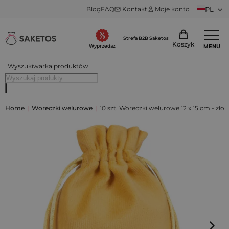
Blog
FAQ
Kontakt
Moje konto
PL
Strefa B2B Saketos
Koszyk
MENU
Wyprzedaż
Wyszukiwarka produktów
Home
|
Woreczki welurowe
|
10 szt. Woreczki welurowe 12 x 15 cm - złot