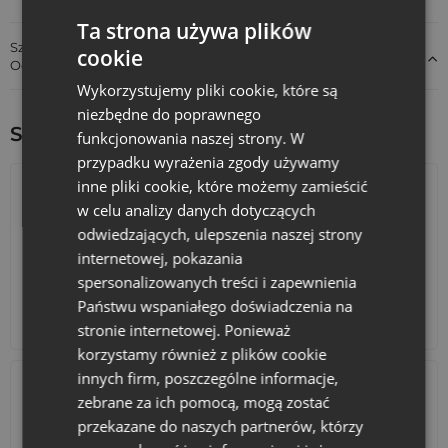
także w roli
gadżetu reklamowego
na różnego rodzaju
branżowych wydarzeniach - targach, konferencjach i innych
Ta strona używa plików
eventach. Przekonaj się, że trwałe, wielorazowe
opakowania
Szczegóły dotyczące zgodności produktu z przepisami:
cookie
z logo
to doskonała forma reklamy dla Twojej marki!
Odpowiedzialność za produkt
Zainwestuj w nasze niezwykłe woreczki z weluru i poczuj
Wykorzystujemy pliki cookie, które są
różnicę już od pierwszego dotknięcia.
niezbędne do poprawnego
Sprawdź inne ciekawe produkty:
funkcjonowania naszej strony. W
przypadku wyrażenia zgody używamy
inne pliki cookie, które możemy zamieścić
w celu analizy danych dotyczących
odwiedzających, ulepszenia naszej strony
internetowej, pokazania
spersonalizowanych treści i zapewnienia
Państwu wspaniałego doświadczenia na
Kalendarze adwentowe
Torby bawełniane
stronie internetowej. Ponieważ
korzystamy również z plików cookie
innych firm, poszczególne informacje,
zebrane za ich pomocą, mogą zostać
przekazane do naszych partnerów, którzy