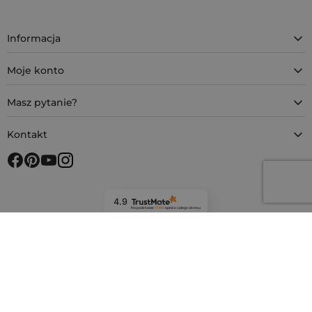
Informacja
Moje konto
Masz pytanie?
Kontakt
4.9
Na podstawie
11 901
opinii
z całego okresu
Bezpieczne zakupy z SSL
Metody płatności
Metody dostawy