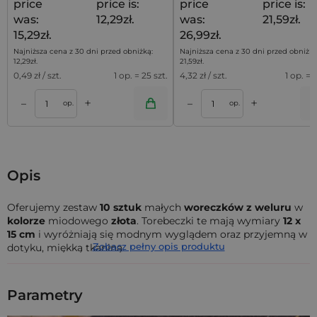
price
price is:
price
price is:
was:
12,29zł.
was:
21,59zł.
15,29zł.
26,99zł.
Najniższa cena z 30 dni przed obniżką:
Najniższa cena z 30 dni przed obniżką
12,29
zł
.
21,59
zł
.
0,49
zł / szt.
1 op. = 25 szt.
4,32
zł / szt.
1 op. = 5
+
+
–
–
a
Dodaj do koszyka
Dodaj do kos
op.
op.
Opis
Oferujemy zestaw
10 sztuk
małych
woreczków z weluru
w
kolorze
miodowego
złota
. Torebeczki te mają wymiary
12 x
15 cm
i wyróżniają się modnym wyglądem oraz przyjemną w
Zobacz pełny opis produktu
dotyku, miękką tkaniną.
Te
welurowe woreczki ze sznurkiem
w ściągaczu
zachwycają nietuzinkowym kolorem! Dla jednych
Parametry
przypominają słodki,
złoty miód
, dla innych jesiennie liście
skąpane w promieniach słońca.