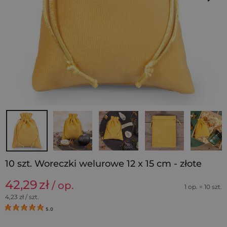
10 szt. Woreczki welurowe 12 x 15 cm - złote
42,29
zł
/ op.
1 op. = 10 szt.
4,23
zł / szt.
5.0