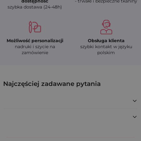
dostępność
- trwałe i bezpieczne tkaniny
szybka dostawa (24-48h)
Możliwość personalizacji
Obsługa klienta
nadruki i szycie na
szybki kontakt w języku
zamówienie
polskim
Woreczki bawełniane 11 x 14, kolor czarny, 
Najczęściej zadawane pytania
COT-1114-BKX-001