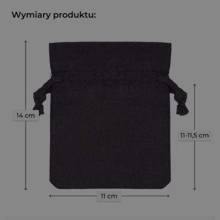
estetycznego pakowania i komunikowania jakości - idealne
do zestawów firmowych, zamówień online oraz prezentów
promocyjnych.
Naturalna bawełna, uniwersalna forma
Wykonane ze
100%
bawełny woreczki
o gramaturze 140
g/m²
są lekkie, przewiewne i przyjemne w dotyku.
Wbudowany sznurek ułatwia zamykanie, a
klasyczny czarny
kolor
dodaje elegancji każdej przesyłce. To rozwiązanie, które
sprawdza się zarówno w codziennej pracy, jak i podczas
wydarzeń specjalnych.
Co zapakujesz do środka?
Biżuterię
- komplet kolczyków, pierścionek w pudełku lub
zegarek,
Kosmetyki mini
- balsam do ust, krem, maseczkę w
saszetce,
Upominki i karty
- voucher, zaproszenie, kartka z
podziękowaniem,
Słodkości
- pralinki, herbatę liściastą lub miód w