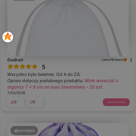
Gudrun
zweryfikowano
5
Wszystko było świetnie. Od A do Z💪
Opinia dotyczy podobnego produktu:
Małe woreczki z
organzy 7 x 9 cm na susz lawendowy - 25 szt.
7/24/2026
0
0
zobacz produkt
podgląd