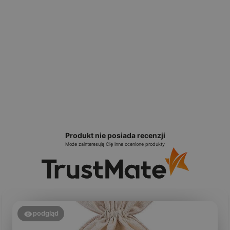
Produkt nie posiada recenzji
Może zainteresują Cię inne ocenione produkty
podgląd