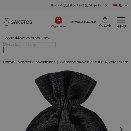
Blog
FAQ
Kontakt
Moje konto
PL
Strefa B2B Saketos
Koszyk
MENU
Wyprzedaż
Wyszukiwarka produktów
Home
|
Woreczki bawełniane
|
Woreczki bawełniane 11 x 14, kolor czarny, 