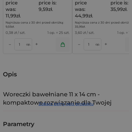
price
price is:
price
price is:
was:
9,59zł.
was:
35,99zł.
11,99zł.
44,99zł.
Najniższa cena z 30 dni przed obniżką:
Najniższa cena z 30 dni przed obniżką
9,59
zł
.
35,99
zł
.
0,38
zł / szt.
1 op. = 25 szt.
3,60
zł / szt.
1 op. = 10
+
+
–
–
a
Dodaj do koszyka
Dodaj do kos
op.
op.
Opis
Woreczki bawełniane 11 x 14 cm -
kompaktowe rozwiązanie dla Twojej
Zobacz pełny opis produktu
branży
To niepozorne opakowanie potrafi zdziałać więcej, niż się
Parametry
wydaje. Zestaw
10 czarnych woreczków bawełnianych
w
rozmiarze 11 x 14 cm to gotowe narzędzie do organizacji,