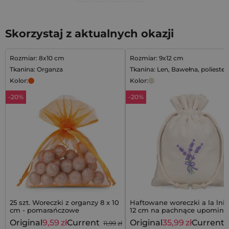
Skorzystaj z aktualnych okazji
Rozmiar: 8x10 cm
Rozmiar: 9x12 cm
Tkanina: Organza
Tkanina: Len, Bawełna, poliester
Kolor:
Kolor:
-20%
-20%
25 szt. Woreczki z organzy 8 x 10
Haftowane woreczki a la lnia
cm - pomarańczowe
12 cm na pachnące upominki
zestaw 10 szt.
Original
9,59
zł
Current
Original
35,99
zł
Current
11,99
zł