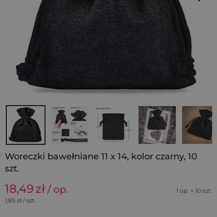
Woreczki bawełniane 11 x 14, kolor czarny, 10
szt.
18,49
zł
/ op.
1 op. = 10 szt.
1,85
zł / szt.