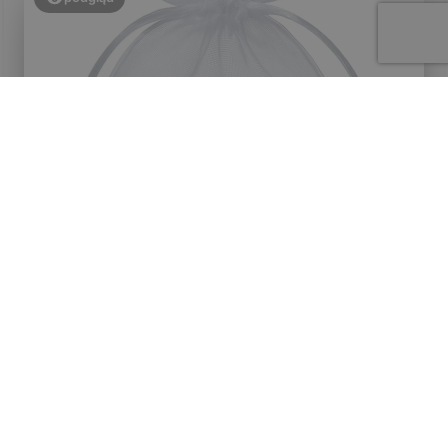
Edith
zweryfikowano
5
👍️💯❤️
Opinia dotyczy podobnego produktu:
Woreczki z organzy
12 x 15 cm na mydełka i saszetki lawendowe - 25 szt.
7/28/2026
0
0
zobacz produkt
podgląd