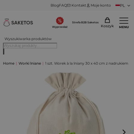
Blog
FAQ
Kontakt
Moje konto
PL
Strefa B2B Saketos
Koszyk
MENU
Wyprzedaż
Wyszukiwarka produktów
Home
|
Worki lniane
|
1 szt. Worek à la lniany 30 x 40 cm z nadrukiem