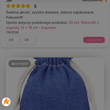
Jan
zweryfikowano
5
Świetna jakość, szybka dostawa, dobrze zapakowane
Polecam💯
Opinia dotyczy podobnego produktu:
25 szt. Woreczki z
organzy 13 x 18 cm - brązowe
7/6/2026
0
0
zobacz produkt
podgląd