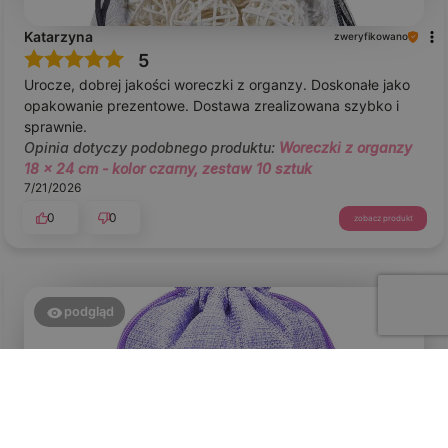
Katarzyna
zweryfikowano
5
Urocze, dobrej jakości woreczki z organzy. Doskonałe jako
opakowanie prezentowe. Dostawa zrealizowana szybko i
sprawnie.
Opinia dotyczy podobnego produktu:
Woreczki z organzy
18 x 24 cm - kolor czarny, zestaw 10 sztuk
7/21/2026
0
0
zobacz produkt
podgląd