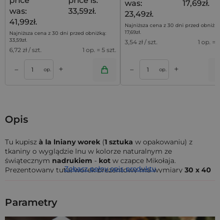
price
price is:
was:
17,69zł.
was:
33,59zł.
23,49zł.
41,99zł.
Najniższa cena z 30 dni przed obniżką
17,69
zł
.
Najniższa cena z 30 dni przed obniżką:
33,59
zł
.
3,54
zł / szt.
1 op. = 5
6,72
zł / szt.
1 op. = 5 szt.
+
+
–
–
a
Dodaj do koszyka
Dodaj do kos
op.
op.
Opis
Tu kupisz
à la lniany worek
(
1 sztuka
w opakowaniu) z
tkaniny o wyglądzie lnu w kolorze naturalnym ze
świątecznym
nadrukiem
-
kot
w czapce Mikołaja.
Zobacz pełny opis produktu
Prezentowany tutaj worek prezentowy ma wymiary
30 x 40
cm
i posiada w ściągaczu
podwójny bawełniany sznurek
o
ozdobnym splocie.
Parametry
Wyjątkowy prezent dla Twojego kota