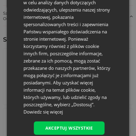
w celu analizy danych dotyczących
odwiedzających, ulepszenia naszej strony
Szczegóły dotyczące zgodności produktu z przepisami:
internetowej, pokazania
Odpowiedzialność za produkt
spersonalizowanych treści i zapewnienia
Państwu wspaniałego doświadczenia na
stronie internetowej. Ponieważ
Sprawdź inne ciekawe produkty:
korzystamy również z plików cookie
innych firm, poszczególne informacje,
zebrane za ich pomocą, mogą zostać
przekazane do naszych partnerów, którzy
mogą połączyć je z informacjami już
posiadanymi. Aby uzyskać więcej
informacji na temat plików cookie,
Kalendarze adwentowe
Torby bawełniane
których używamy, lub udzielić zgody na
poszczególne, wybierz „Dostosuj”.
Dowiedz się więcej
AKCEPTUJ WSZYSTKIE