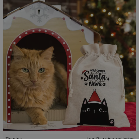
Szykując prezenty bożonarodzeniowe dla bliskich, pamiętaj
też o swoim małym, miauczącym przyjacielu! Zadbaj także o
piękną oprawę tego podarunku. Specjalnie dla Ciebie
przygotowaliśmy lnianopodobny worek z uroczym
nadrukiem
przedstawiającym
czarnego kota
. To idealne
opakowanie na prezent dla kota i świetny gadżet dla
miłośników kotów
. W tym roku Twój kot będzie z radości
mruczał kolędy pod choinką!
Idealny prezent dla czworonożnego przyjaciela
Doskonale wiemy, że Twój czworonożny przyjaciel zasługuje
na to, co najlepsze! Właśnie dlatego w kolekcji worków na
Boże Narodzenie w naszej hurtowni znajdziesz również
opakowania z materiału przypominającego len na
świąteczne prezenty dla czworonogów! Zapakuj pięknie
smakołyki, zabawki lub akcesoria dla zwierząt przeznaczone
na prezent od Świętego Mikołaja.
Wysoka jakość i trwałość materiału
Oferowane przez nas opakowania wykonane są z wysokiej
jakości tkaniny z bawełny i poliestru. Połączenie włókien
Tkanina
Len, Bawełna, poliester