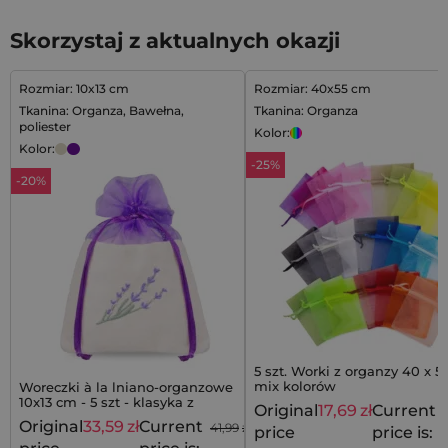
Skorzystaj z aktualnych okazji
Rozmiar: 10x13 cm
Rozmiar: 40x55 cm
Tkanina: Organza, Bawełna,
Tkanina: Organza
poliester
Kolor:
Kolor:
-25%
-20%
5 szt. Worki z organzy 40 x 5
mix kolorów
Woreczki à la lniano-organzowe
10x13 cm - 5 szt - klasyka z
Original
17,69
zł
Current
lawendowym akcentem
Original
33,59
zł
Current
41,99
zł
price
price is: