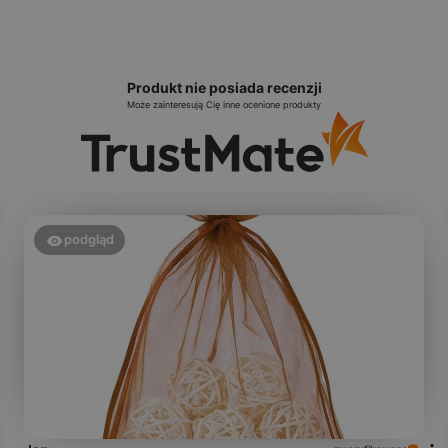
Produkt nie posiada recenzji
Może zainteresują Cię inne ocenione produkty
podgląd