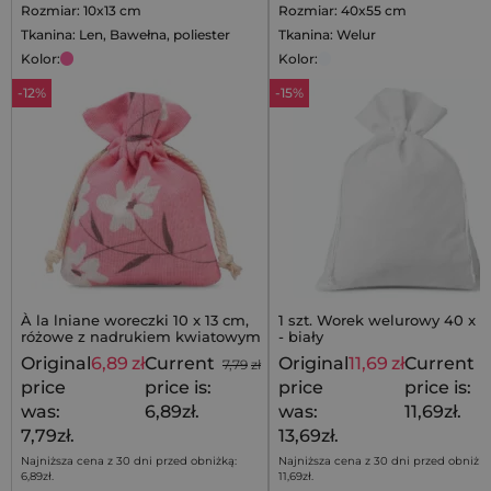
Rozmiar: 10x13 cm
Rozmiar: 40x55 cm
Tkanina: Len, Bawełna, poliester
Tkanina: Welur
Kolor:
Kolor:
-12%
-15%
À la lniane woreczki 10 x 13 cm,
1 szt. Worek welurowy 40 x 
różowe z nadrukiem kwiatowym
- biały
- 5 szt.
Original
6,89
zł
Current
Original
11,69
zł
Current
7,79
zł
1
price
price is:
price
price is:
was:
6,89zł.
was:
11,69zł.
7,79zł.
13,69zł.
Najniższa cena z 30 dni przed obniżką:
Najniższa cena z 30 dni przed obniżką
6,89
zł
.
11,69
zł
.