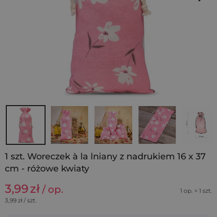
1 szt. Woreczek à la lniany z nadrukiem 16 x 37
cm - różowe kwiaty
3,99
zł
/ op.
1 op. = 1 szt.
3,99
zł / szt.