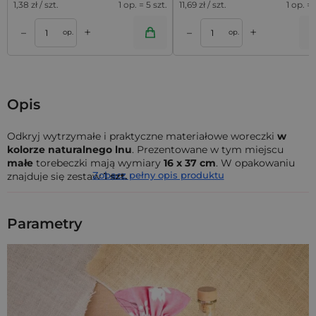
1,38
zł / szt.
1 op. = 5 szt.
11,69
zł / szt.
1 op. = 
+
+
–
–
a
Dodaj do koszyka
Dodaj do kos
op.
op.
Opis
Odkryj wytrzymałe i praktyczne materiałowe woreczki
w
kolorze naturalnego lnu
. Prezentowane w tym miejscu
małe
torebeczki mają wymiary
16 x 37 cm
. W opakowaniu
Zobacz pełny opis produktu
znajduje się zestaw
1 szt.
Woreczki marki Saketos wyróżniają się wysoką jakością
wykonania (wytrzymały materiał, mocne szwy) i wspaniałym
Parametry
designem. Woreczki posiadają system
szybkiego i
wygodnego zamykania
przy pomocy
ściągacza z
podwójnym, bawełnianym sznurkiem
o ozdobnym splocie.
Te małe woreczki uszyliśmy z przyjemnego w dotyku,
przewiewnego materiału bawełnianego z dodatkiem włókien
syntetycznych. Tkanina ta prezentuje się bardzo szykownie -
odwzorowuje
fakturę i kolor naturalnego lnu
. Jej wielką