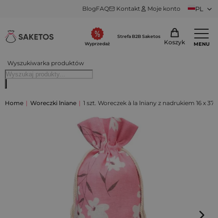
Blog
FAQ
Kontakt
Moje konto
PL
Strefa B2B Saketos
Koszyk
MENU
Wyprzedaż
Wyszukiwarka produktów
Home
|
Woreczki lniane
|
1 szt. Woreczek à la lniany z nadrukiem 16 x 3