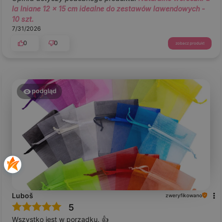
la lniane 12 x 15 cm idealne do zestawów lawendowych -
10 szt.
7/31/2026
0
0
zobacz produkt
podgląd
Luboš
zweryfikowano
5
Wszystko jest w porządku. 👍️