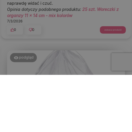
naprawdę widać i czuć.
Opinia dotyczy podobnego produktu:
25 szt. Woreczki z
organzy 11 x 14 cm - mix kolorów
7/3/2026
0
0
zobacz produkt
podgląd
Alena
zweryfikowano
5