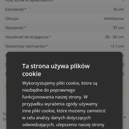
Szerokość *
16 cm
Okazja
Wielkanoc
Wysokość *
37 cm
Wysokość do ściągacza *
29 - 30 cm
Tolerancja rozmiarów *
+/- 1 cm
Rozmiar
Średni
Ta strona używa plików
SKU
P.LIN-1637-ROZKW-382
cookie
EAN
5903003402886
Wykorzystujemy pliki cookie, które są
Woreczki szyte są ręcznie, dlatego ich rzeczywisty rozmiar
niezbędne do poprawnego
może różnić +/- 1 cm
funkcjonowania naszej strony. W
przypadku wyrażenia zgody używamy
inne pliki cookie, które możemy zamieścić
Szczegóły dotyczące zgodności produktu z przepisami:
w celu analizy danych dotyczących
Odpowiedzialność za produkt
odwiedzających, ulepszenia naszej strony