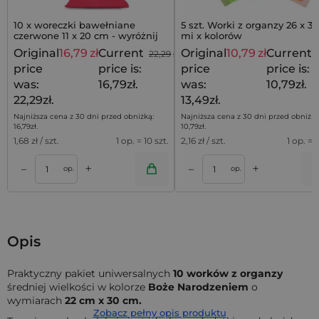
10 x woreczki bawełniane
5 szt. Worki z organzy 26 x 35
czerwone 11 x 20 cm - wyróżnij
mi x kolorów
swój prezent
Original
16,79
zł
Current
Original
10,79
zł
Current
22,29
zł
price
price is:
price
price is:
was:
16,79zł.
was:
10,79zł.
22,29zł.
13,49zł.
Najniższa cena z 30 dni przed obniżką:
Najniższa cena z 30 dni przed obniżką
16,79
zł
.
10,79
zł
.
1,68
zł / szt.
1 op. = 10 szt.
2,16
zł / szt.
1 op. = 5
+
+
–
–
a
Dodaj do koszyka
Dodaj do kos
op.
op.
Opis
Praktyczny pakiet uniwersalnych
10 worków z organzy
średniej wielkości w kolorze
Boże Narodzeniem
o
wymiarach
22 cm x 30 cm.
Zobacz pełny opis produktu