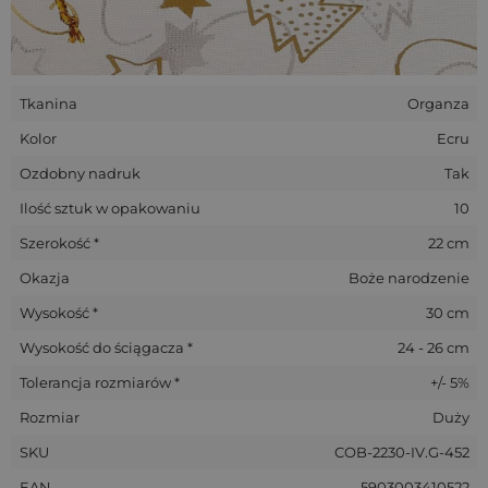
Tkanina
Organza
Kolor
Ecru
Ozdobny nadruk
Tak
Ilość sztuk w opakowaniu
10
Szerokość *
22 cm
Okazja
Boże narodzenie
Wysokość *
30 cm
Wysokość do ściągacza *
24 - 26 cm
Tolerancja rozmiarów *
+/- 5%
Rozmiar
Duży
SKU
COB-2230-IV.G-452
EAN
5903003410522