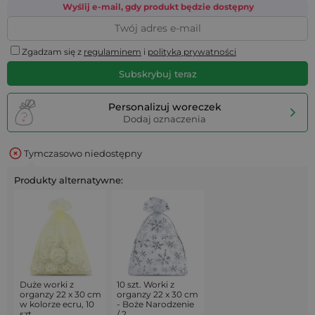
Wyślij e-mail, gdy produkt będzie dostępny
Zgadzam się z
regulaminem
i
polityką prywatności
Subskrybuj teraz
Personalizuj woreczek
Dodaj oznaczenia
Tymczasowo niedostępny
Produkty alternatywne:
Duże worki z
10 szt. Worki z
organzy 22 x 30 cm
organzy 22 x 30 cm
w kolorze ecru, 10
- Boże Narodzenie
szt.
/ 2