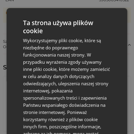
Woreczki szyte są ręcznie, dlatego ich rzeczywisty rozmiar
może różnić +/- 1 cm
Ta strona używa plików
cookie
Wykorzystujemy pliki cookie, które są
Szczegóły dotyczące zgodności produktu z przepisami:
Odpowiedzialność za produkt
niezbędne do poprawnego
funkcjonowania naszej strony. W
przypadku wyrażenia zgody używamy
Sprawdź inne ciekawe produkty:
inne pliki cookie, które możemy zamieścić
w celu analizy danych dotyczących
odwiedzających, ulepszenia naszej strony
internetowej, pokazania
spersonalizowanych treści i zapewnienia
Państwu wspaniałego doświadczenia na
stronie internetowej. Ponieważ
korzystamy również z plików cookie
Kalendarze adwentowe
Torby bawełniane
innych firm, poszczególne informacje,
zebrane za ich pomocą, mogą zostać