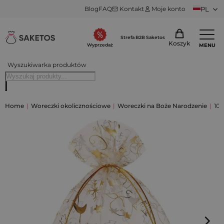
Blog
FAQ
Kontakt
Moje konto
PL
Strefa B2B Saketos
Koszyk
MENU
Wyprzedaż
Wyszukiwarka produktów
Home
|
Woreczki okolicznościowe
|
Woreczki na Boże Narodzenie
|
10 