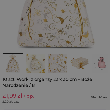
10 szt. Worki z organzy 22 x 30 cm - Boże
Narodzenie / 8
21,99
zł
/ op.
1 op. = 10 szt.
2,20
zł / szt.