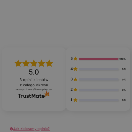
5
100%
4
0%
5.0
3
3
opinii klientów
0%
z całego okresu
2
zebranych i zweryfikowanych przez
0%
1
0%
Jak zbieramy opinie?