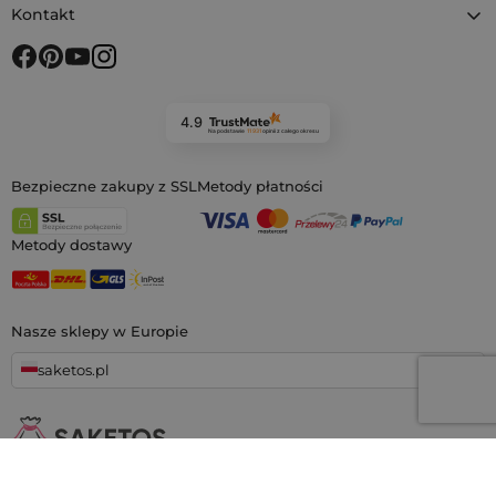
Kontakt
4.9
Na podstawie
11 931
opinii
z całego okresu
Bezpieczne zakupy z SSL
Metody płatności
Metody dostawy
Nasze sklepy w Europie
saketos.pl
Jesteśmy największym sklepem internetowym z materiałowymi
woreczkami, specjalizującym się w
setkach gotowych wzorów i