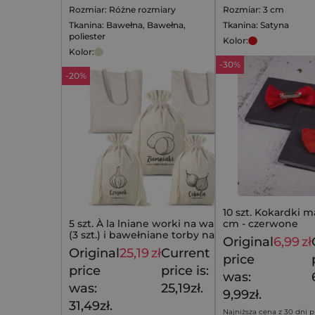
Rozmiar: Różne rozmiary
Rozmiar: 3 cm
Tkanina: Bawełna, Bawełna,
Tkanina: Satyna
poliester
Kolor:
Kolor:
-30%
-20%
10 szt. Kokardki m
5 szt. À la lniane worki na warzywa
cm - czerwone
(3 szt.) i bawełniane torby na
Original
6,99
zł
zakupy (2 szt.)
Original
25,19
zł
Current
31,49
zł
price
price
price is:
was:
was:
25,19zł.
9,99zł.
31,49zł.
Najniższa cena z 30 dni p