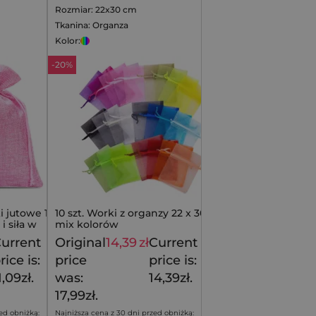
Rozmiar: 22x30 cm
Tkanina: Organza
Kolor:
-20%
 jutowe 15 x
10 szt. Worki z organzy 22 x 30 cm -
i siła w
mix kolorów
urrent
Original
14,39
zł
Current
12,99
zł
17,99
zł
rice is:
price
price is:
1,09zł.
was:
14,39zł.
17,99zł.
ed obniżką:
Najniższa cena z 30 dni przed obniżką: