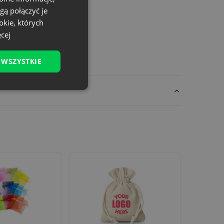
gą połączyć je
okie, których
cej
ską o szczegóły.
 WSZYSTKIE
e i ekonomiczne. Zamów już dziś!