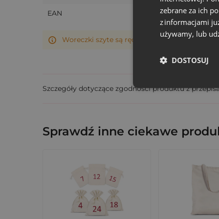
zebrane za ich p
Przechowywania kosmetyków w mini f
EAN
z informacjami ju
Pakowania kolejnych prezentów
- ekolo
używamy, lub udz
Woreczki szyte są ręcznie, dlatego ich rzeczy
Dzięki temu każdy upominek zyskuje wartość d
DOSTOSUJ
Ułatw sobie przygotowania do świąt. Wybier
Szczegóły dotyczące zgodności produktu z przepis
Sprawdź inne ciekawe produk