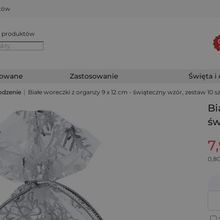
któw
 produktów
zowane
Zastosowanie
Święta i
odzenie
|
Białe woreczki z organzy 9 x 12 cm - świąteczny wzór, zestaw 10 s
Bi
św
7
0,8
Z