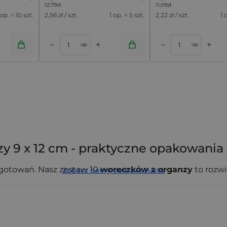
12,79
zł
.
11,09
zł
.
 op. = 10 szt.
2,56
zł / szt.
1 op. = 5 szt.
2,22
zł / szt.
1 
+
+
–
–
oszyka
Dodaj do koszyka
op.
op.
y 9 x 12 cm - praktyczne opakowania
ygotowań. Nasz zestaw 10
woreczków z organzy
to rozw
Zobacz pełny opis produktu
 półprzezroczysta tkanina ze stylowym nadrukiem to go
m