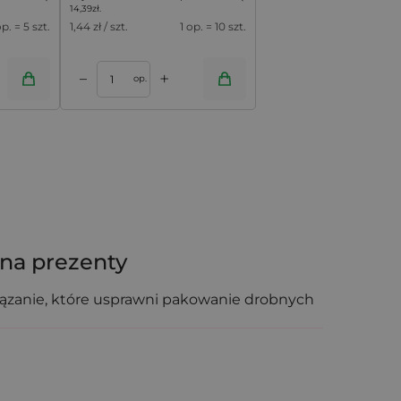
14,39
zł
.
op. = 5 szt.
1,44
zł / szt.
1 op. = 10 szt.
+
–
op.
 na prezenty
iązanie, które usprawni pakowanie drobnych
towe opakowanie, która wygląda