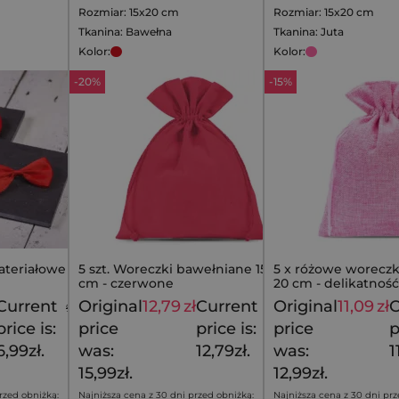
Rozmiar: 15x20 cm
Rozmiar: 15x20 cm
Tkanina: Bawełna
Tkanina: Juta
Kolor:
Kolor:
-20%
-15%
ateriałowe 7 x 3
5 szt. Woreczki bawełniane 15 x 20
5 x różowe woreczki
cm - czerwone
20 cm - delikatność 
jednym
Current
Original
12,79
zł
Current
Original
11,09
zł
C
9,99
zł
15,99
zł
price is:
price
price is:
price
p
6,99zł.
was:
12,79zł.
was:
1
15,99zł.
12,99zł.
rzed obniżką:
Najniższa cena z 30 dni przed obniżką:
Najniższa cena z 30 dni prz