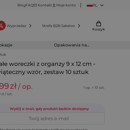
Blog
FAQ
Kontakt
Moje konto
PL
Wyprzedaż
Strefa B2B Saketos
Koszyk
 okazje
Opakowania na...
ztuk
ałe woreczki z organzy 9 x 12 cm -
iąteczny wzór, zestaw 10 sztuk
,99
zł
/ op.
1 op. = 10 szt.
0
zł / szt.
Wyślij e-mail, gdy produkt będzie dostępny
gadzam się z
regulaminem
i
polityką prywatności