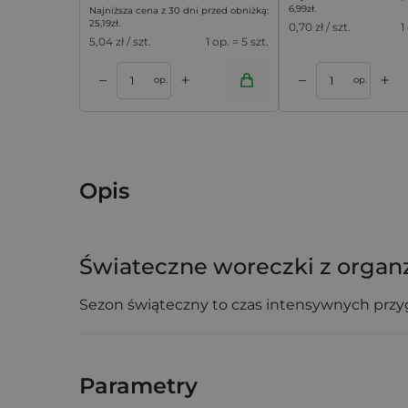
6,99
zł
.
Najniższa cena z 30 dni przed obniżką:
25,19
zł
.
0,70
zł / szt.
1
5,04
zł / szt.
1 op. = 5 szt.
+
+
–
–
koszyka
Dodaj do koszyka
Dodaj do k
op.
op.
Opis
Świateczne woreczki z organz
Sezon świąteczny to czas intensywnych prz
upominków w Twojej firmie lub domu. Biała,
profesjonalnie i oszczędza Twój czas.
Parametry
Funkcjonalność i estetyka w jedny