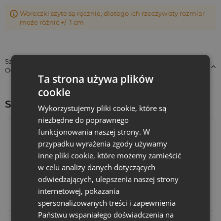
Woreczki szyte są ręcznie, dlatego ich rzeczywisty rozmiar
może różnić +/- 1 cm
Szczegóły dotyczące zgodności produktu z przepisami:
Odpowiedzialność za produkt
Ta strona używa plików
cookie
Sprawdź inne ciekawe produkty:
Wykorzystujemy pliki cookie, które są
niezbędne do poprawnego
funkcjonowania naszej strony. W
przypadku wyrażenia zgody używamy
inne pliki cookie, które możemy zamieścić
w celu analizy danych dotyczących
odwiedzających, ulepszenia naszej strony
internetowej, pokazania
Kalendarze adwentowe
Torby bawełniane
spersonalizowanych treści i zapewnienia
Państwu wspaniałego doświadczenia na