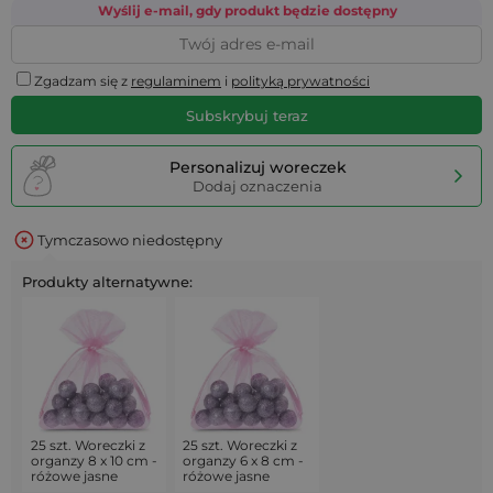
Wyślij e-mail, gdy produkt będzie dostępny
Zgadzam się z
regulaminem
i
polityką prywatności
Subskrybuj teraz
Personalizuj woreczek
Dodaj oznaczenia
Tymczasowo niedostępny
Produkty alternatywne:
25 szt. Woreczki z
25 szt. Woreczki z
organzy 8 x 10 cm -
organzy 6 x 8 cm -
różowe jasne
różowe jasne