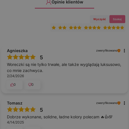
Opinie klientów
Wyczyść
Szukaj
Agnieszka
zweryfikowano
5
Woreczki są nie tylko trwałe, ale także wyglądają luksusowo,
co mnie zachwyca.
2/24/2026
0
0
Tomasz
zweryfikowano
5
Dobrze wykonane, solidne, ładne kolory polecam 🔥👍️💯
4/14/2025