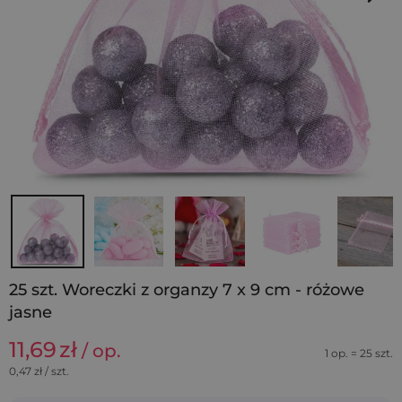
25 szt. Woreczki z organzy 7 x 9 cm - różowe
jasne
11,69
zł
/ op.
1 op. = 25 szt.
0,47
zł / szt.