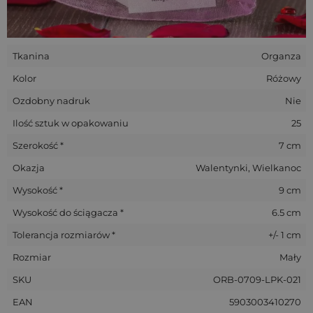
Tkanina
Organza
Kolor
Różowy
Ozdobny nadruk
Nie
Ilość sztuk w opakowaniu
25
Szerokość *
7 cm
Okazja
Walentynki, Wielkanoc
Wysokość *
9 cm
Wysokość do ściągacza *
6.5 cm
Tolerancja rozmiarów *
+/- 1 cm
Rozmiar
Mały
SKU
ORB-0709-LPK-021
EAN
5903003410270