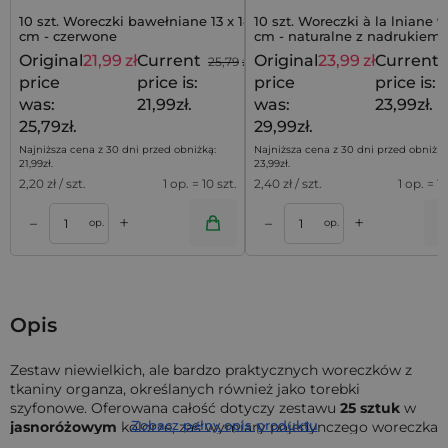
10 szt. Woreczki bawełniane 13 x 18
10 szt. Woreczki à la lniane 9 
cm - czerwone
cm - naturalne z nadrukiem 
you
Original
21,99
zł
Current
Original
23,99
zł
Current
25,79
zł
price
price is:
price
price is:
was:
21,99zł.
was:
23,99zł.
25,79zł.
29,99zł.
Najniższa cena z 30 dni przed obniżką:
Najniższa cena z 30 dni przed obniżką
21,99
zł
.
23,99
zł
.
2,20
zł / szt.
1 op. = 10 szt.
2,40
zł / szt.
1 op. = 10
+
+
–
–
a
Dodaj do koszyka
Dodaj do kos
op.
op.
Opis
Zestaw niewielkich, ale bardzo praktycznych woreczków z
tkaniny organza, określanych również jako torebki
szyfonowe. Oferowana całość dotyczy zestawu
25
sztuk
w
Zobacz pełny opis produktu
jasnoróżowym
kolorze, zaś wymiary pojedynczego woreczka
wynoszą
7 cm x 9 cm
.