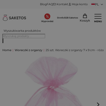
Blog
FAQ
Kontakt
Moje konto
PL
Strefa B2B Saketos
Koszyk
MENU
Wyprzedaż
Wyszukiwarka produktów
Home
|
Woreczki z organzy
|
25 szt. Woreczki z organzy 7 x 9 cm - różo