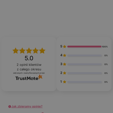
5
100%
4
0%
5.0
3
2
opinii klientów
0%
z całego okresu
2
zebranych i zweryfikowanych przez
0%
1
0%
Jak zbieramy opinie?