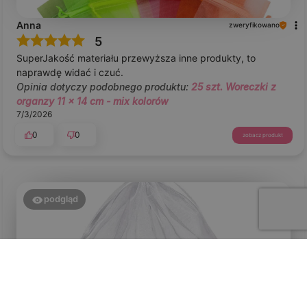
Anna
zweryfikowano
5
SuperJakość materiału przewyższa inne produkty, to
naprawdę widać i czuć.
Opinia dotyczy podobnego produktu:
25 szt. Woreczki z
organzy 11 x 14 cm - mix kolorów
7/3/2026
0
0
zobacz produkt
podgląd