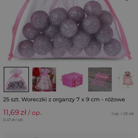
25 szt. Woreczki z organzy 7 x 9 cm - różowe
11,69
zł
/ op.
1 op. = 25 szt.
0,47
zł / szt.