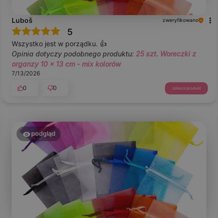
Luboš
zweryfikowano
5
Wszystko jest w porządku. 👍️
Opinia dotyczy podobnego produktu:
25 szt. Woreczki z
organzy 10 x 13 cm - mix kolorów
7/13/2026
0
0
zobacz produkt
podgląd