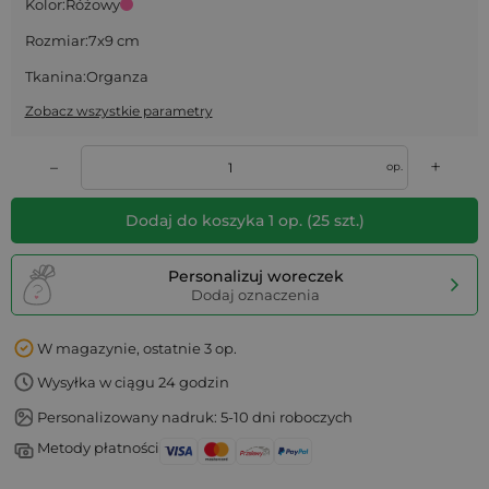
Kolor:
Różowy
Rozmiar:
7x9 cm
Tkanina:
Organza
Zobacz wszystkie parametry
+
–
op.
Dodaj do koszyka
1
op.
(
25
szt.)
Personalizuj woreczek
Dodaj oznaczenia
W magazynie, ostatnie 3 op.
Wysyłka w ciągu 24 godzin
Personalizowany nadruk: 5-10 dni roboczych
Metody płatności