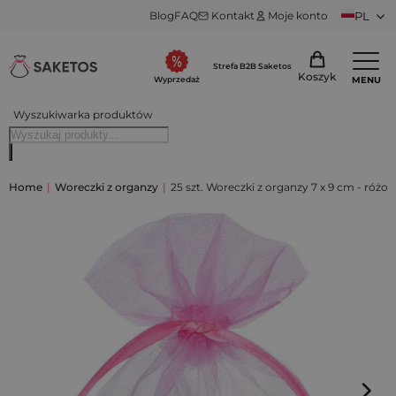
Blog
FAQ
Kontakt
Moje konto
PL
Strefa B2B Saketos
Koszyk
MENU
Wyprzedaż
Wyszukiwarka produktów
Home
|
Woreczki z organzy
|
25 szt. Woreczki z organzy 7 x 9 cm - różo