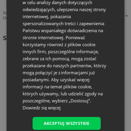
w celu analizy danych dotyczących
odwiedzających, ulepszenia naszej strony
Szczegóły dotyczące zgodności produktu z przepisami:
internetowej, pokazania
Odpowiedzialność za produkt
spersonalizowanych treści i zapewnienia
Państwu wspaniałego doświadczenia na
stronie internetowej. Ponieważ
Sprawdź inne ciekawe produkty:
korzystamy również z plików cookie
innych firm, poszczególne informacje,
zebrane za ich pomocą, mogą zostać
przekazane do naszych partnerów, którzy
mogą połączyć je z informacjami już
posiadanymi. Aby uzyskać więcej
informacji na temat plików cookie,
Kalendarze adwentowe
Torby bawełniane
których używamy, lub udzielić zgody na
poszczególne, wybierz „Dostosuj”.
Dowiedz się więcej
AKCEPTUJ WSZYSTKIE