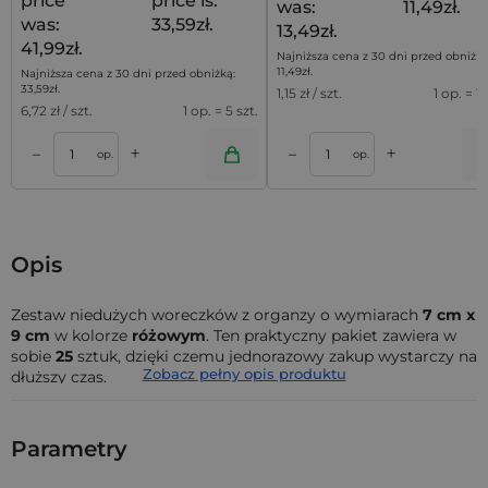
price
price is:
was:
11,49zł.
was:
33,59zł.
13,49zł.
41,99zł.
Najniższa cena z 30 dni przed obniżką
11,49
zł
.
Najniższa cena z 30 dni przed obniżką:
33,59
zł
.
1,15
zł / szt.
1 op. = 10
6,72
zł / szt.
1 op. = 5 szt.
+
+
–
–
a
Dodaj do koszyka
Dodaj do kos
op.
op.
Opis
Zestaw niedużych woreczków z organzy o wymiarach
7 cm x
9 cm
w kolorze
różowym
. Ten praktyczny pakiet zawiera w
sobie
25
sztuk, dzięki czemu jednorazowy zakup wystarczy na
Zobacz pełny opis produktu
dłuższy czas.
Woreczki z organzy
(określane również jako sakiewki z
organzy) to doskonały sposób na zapakowanie zarówno
Parametry
niewielkich przedmiotów, jak i licznych bibelotów. Solidna
struktura organzy gwarantuje bezpieczne przechowywanie,