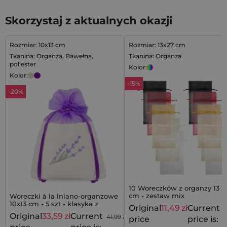
Skorzystaj z aktualnych okazji
Rozmiar: 10x13 cm
Rozmiar: 13x27 cm
Tkanina: Organza, Bawełna,
Tkanina: Organza
poliester
Kolor:
Kolor:
-15%
-20%
10 Woreczków z organzy 13 x
cm - zestaw mix
Woreczki à la lniano-organzowe
10x13 cm - 5 szt - klasyka z
Original
11,49
zł
Current
1
lawendowym akcentem
Original
33,59
zł
Current
41,99
zł
price
price is: