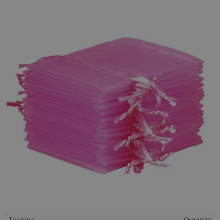
zaś jej przezroczystość sprawia, że nie będzie konieczne
wielominutowe szukanie konkretnej paczki - zamiast tego
spakowane przedmioty będą widoczne już na pierwszy rzut
oka!
Te niewielkie
woreczki z organzy
są wielofunkcyjne:
doskonale sprawdzą się nie tylko jako przechowalnia małych
przedmiotów, ale również źródło przyjemnych zapachów -
można w nich schować np. suszone kwiaty czy specjalne
kulki zapachowe, a także wiele innych rzeczy!
Tkanina
Organza