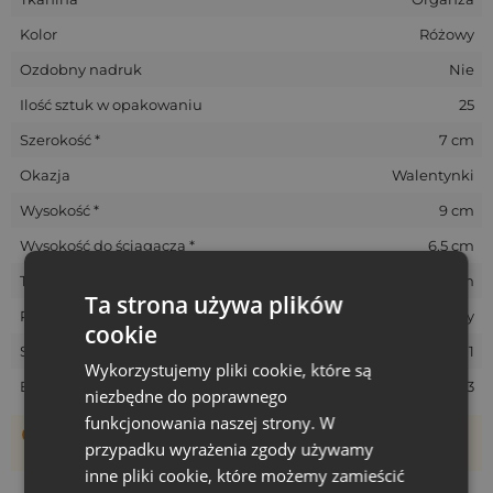
Kolor
Różowy
Ozdobny nadruk
Nie
Ilość sztuk w opakowaniu
25
Szerokość *
7 cm
Okazja
Walentynki
Wysokość *
9 cm
Wysokość do ściągacza *
6.5 cm
Tolerancja rozmiarów *
+/- 1 cm
Ta strona używa plików
Rozmiar
Mały
cookie
SKU
ORB-0709-PKX-071
Wykorzystujemy pliki cookie, które są
EAN
5902565680473
niezbędne do poprawnego
funkcjonowania naszej strony. W
Woreczki szyte są ręcznie, dlatego ich rzeczywisty rozmiar
przypadku wyrażenia zgody używamy
może różnić +/- 1 cm
inne pliki cookie, które możemy zamieścić