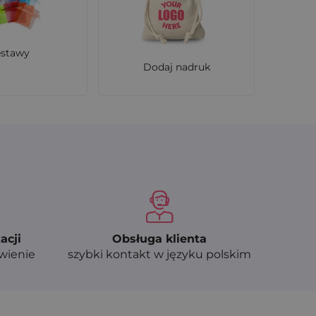
ycenę i możliwość personalizacji - idealne
estawy
Dodaj nadruk
acji
Obsługa klienta
ówienie
szybki kontakt w języku polskim