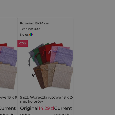
Rozmiar: 18x24 cm
Tkanina: Juta
Kolor:
-20%
owe 13 x 18 cm -
5 szt. Woreczki jutowe 18 x 24 cm -
mix kolorów
Current
Original
14,29
zł
Current
24,59
zł
17,79
zł
rice is:
price
price is: