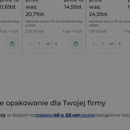
11,69zł.
was:
14,59zł.
was:
1
20,79zł.
24,59zł.
rzed obniżką:
Najniższa cena z 30 dni przed obniżką:
Najniższa cena z 30 dni prz
14,59
zł
.
19,69
zł
.
1 op. = 1 szt.
2,92
zł / szt.
1 op. = 5 szt.
1,97
zł / szt.
1 o
+
+
–
–
oszyka
Dodaj do koszyka
op.
op.
ne opakowanie dla Twojej firmy
nzy
w dużym rozmiarze
40 x 55 cm
to niezastąpione rozw
Zobacz pełny opis produktu
wojej przejrzystości, eleganckiemu wyglądowi i dużej 
w firmowych, gadżetów reklamowych czy produktów p