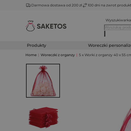
Darmowa dostawa od 200 zł
100 dni na zwrot produ
Wyszukiwarka
Produkty
Woreczki personali
Home
|
Woreczki z organzy
|
5 x Worki z organzy 40 x 55