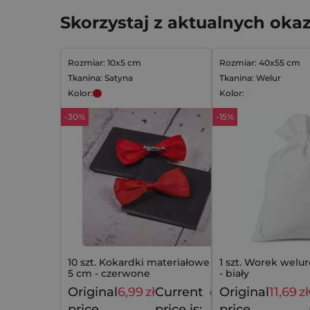
Skorzystaj z aktualnych okaz
Rozmiar: 10x5 cm
Rozmiar: 40x55 cm
Tkanina: Satyna
Tkanina: Welur
Kolor:
Kolor:
-30%
-15%
10 szt. Kokardki materiałowe 10 x
1 szt. Worek welu
5 cm - czerwone
- biały
Original
6,99
zł
Current
Original
11,69
zł
9,99
zł
price
price is:
price