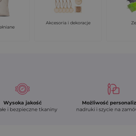
hurtowe na woreczki z organzy?
urtowe na woreczki z organzy. Oferujemy indywidualną w
Akcesoria i dekoracje
Z
ełniane
Wysoka jakość
Możliwość personaliz
ałe i bezpieczne tkaniny
nadruki i szycie na zam