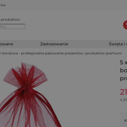
któw
 produktów
zowane
Zastosowanie
Święta i
 cm bordowe - profesjonalne pakowanie prezentów i produktów premium
5 
bo
pr
2
4,3
K