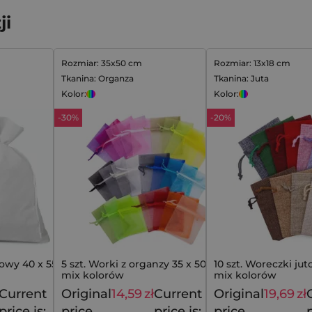
ji
Rozmiar: 35x50 cm
Rozmiar: 13x18 cm
Tkanina: Organza
Tkanina: Juta
Kolor:
Kolor:
-30%
-20%
rowy 40 x 55 cm
5 szt. Worki z organzy 35 x 50 cm -
10 szt. Woreczki jut
mix kolorów
mix kolorów
Current
Original
14,59
zł
Current
Original
19,69
zł
13,69
zł
20,79
zł
price is:
price
price is:
price
p