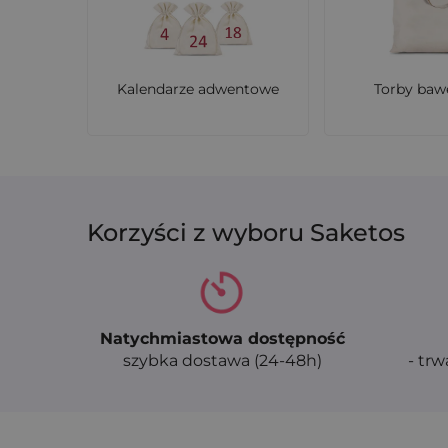
Czy Saketos realizuje zamówienia 
Tak, Saketos obsługuje również zamówienia h
rozwiązanie dla firm i agencji.
Kalendarze adwentowe
Torby baw
Korzyści z wyboru Saketos
Natychmiastowa dostępność
szybka dostawa (24-48h)
- trw