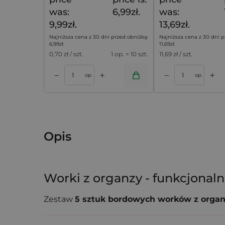
was:
6,99zł.
was:
9,99zł.
13,69zł.
Najniższa cena z 30 dni przed obniżką:
Najniższa cena z 30 dni p
6,99
zł
.
11,69
zł
.
0,70
zł / szt.
1 op. = 10 szt.
11,69
zł / szt.
+
+
–
–
koszyka
Dodaj do koszyka
Dodaj do k
op.
op.
Opis
Worki z organzy - funkcjonal
Zestaw
5 sztuk bordowych worków z orga
pojemnych i estetycznych opakowań. Dzięki s
wyborem do pakowania prezentów, zestawó