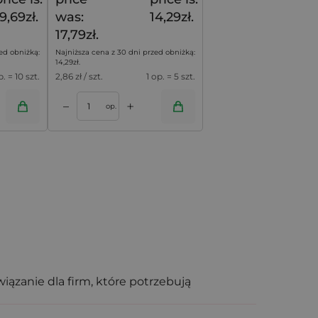
9,69zł.
was:
14,29zł.
17,79zł.
ed obniżką:
Najniższa cena z 30 dni przed obniżką:
14,29
zł
.
p. = 10 szt.
2,86
zł / szt.
1 op. = 5 szt.
+
–
op.
iązanie dla firm, które potrzebują
pojemności,
worki z organzy
są idealnym
remium.