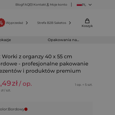
Blog
FAQ
Kontakt
Moje konto
PL
Wyprzedaż
Strefa B2B Saketos
Koszyk
 okazje
Opakowania na...
x Worki z organzy 40 x 55 cm
rdowe - profesjonalne pakowanie
ezentów i produktów premium
1,49
zł
/ op.
1 op. = 5 szt.
0
zł / szt.
olor:
Bordowy