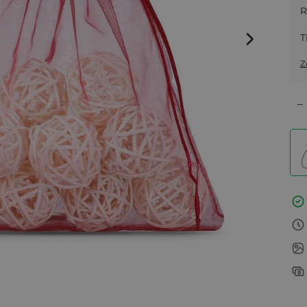
R
T
Z
–