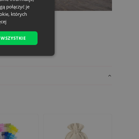
gą połączyć je
okie, których
cej
elnego logo, przez hasła promocyjne, aż po
 WSZYSTKIE
ndywidualny charakter i staje się integralną
lędem rozmiaru, jak i specyfikacji