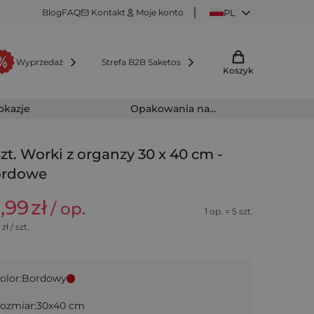
Blog
FAQ
Kontakt
Moje konto
PL
Wyprzedaż
Strefa B2B Saketos
Koszyk
 okazje
Opakowania na...
szt. Worki z organzy 30 x 40 cm -
ordowe
5,99
zł
/ op.
1 op. = 5 szt.
zł / szt.
olor:
Bordowy
ozmiar:
30x40 cm