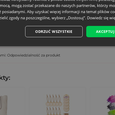
omocą, mogą zostać przekazane do naszych partnerów, którzy mo
ORB-3040-BGX-061
ż posiadanymi. Aby uzyskać więcej informacji na temat plików co
5902565682118
ielić zgody na poszczególne, wybierz „Dostosuj”.
Dowiedz się wię
wisty rozmiar może różnić +/- 1 cm
ODRZUĆ WSZYSTKIE
AKCEPTUJ
ami: Odpowiedzialność za produkt
ty: