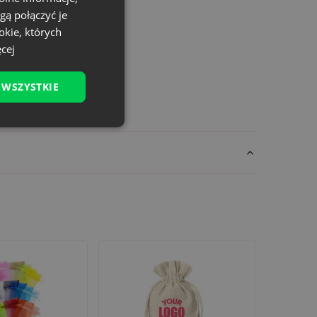
gą połączyć je
okie, których
cej
 WSZYSTKIE