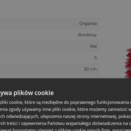
ę do każdego rodzaju zawartości.
Organza
Bordowy
Nie
5
30 cm
Boże narodzenie, Walentynki
żywa plików cookie
40 cm
liki cookie, które są niezbędne do poprawnego funkcjonowania 
34 - 36cm
nia zgody używamy inne pliki cookie, które możemy zamieścić w 
+/- 5%
ch odwiedzających, ulepszenia naszej strony internetowej, pokaz
ch treści i zapewnienia Państwu wspaniałego doświadczenia na s
Duży
nieważ korzystamy również z plików cookie innych firm, poszczeg