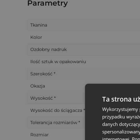
Parametry
To praktyczne opakowanie, które dopasuje si
Tkanina
Kolor
Ozdobny nadruk
Ilość sztuk w opakowaniu
Szerokość *
Okazja
Ta strona u
Wysokość *
Wykorzystujemy p
Wysokość do ściągacza *
przypadku wyraże
Tolerancja rozmiarów *
danych dotyczący
spersonalizowany
Rozmiar
internetowej. Po