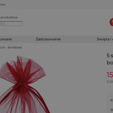
któw
 produktów
zowane
Zastosowanie
Święta i
40 cm - bordowe
5 
b
1
3,20
K
R