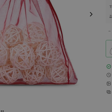
T
Z
–