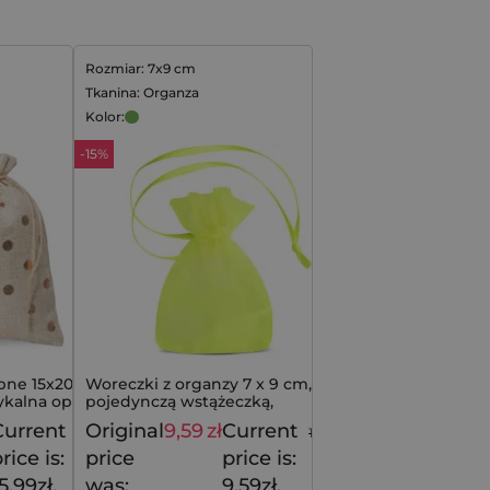
Rozmiar: 7x9 cm
Tkanina: Organza
Kolor:
-15%
bne 15x20 cm -
Woreczki z organzy 7 x 9 cm, z
tykalna oprawa
pojedynczą wstążeczką,
zaciągane na jedną stronę, 25 szt
Current
Original
9,59
zł
Current
19,99
zł
11,29
zł
rice is:
price
price is:
5,99zł.
was:
9,59zł.