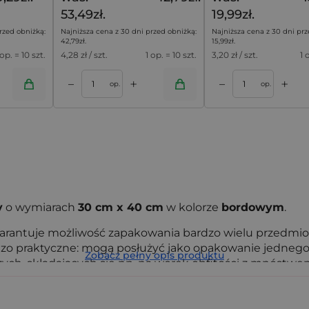
53,49zł.
19,99zł.
rzed obniżką:
Najniższa cena z 30 dni przed obniżką:
Najniższa cena z 30 dni prz
42,79
zł
.
15,99
zł
.
 op. = 10 szt.
4,28
zł / szt.
1 op. = 10 szt.
3,20
zł / szt.
1 
+
+
–
–
oszyka
Dodaj do koszyka
op.
op.
y
o wymiarach
30 cm x 40 cm
w kolorze
bordowym
.
rantuje możliwość zapakowania bardzo wielu przedmiotów
dzo praktyczne: mogą posłużyć jako opakowanie jednego
Zobacz pełny opis produktu
szych, składających się np. na worek obfitości z mnóst
 pakowanie, to duże
woreczki z organzy
są perfekcyjnym
ą.