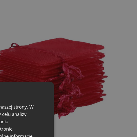
naszej strony. W
celu analizy
ania
tronie
ólne informacje,