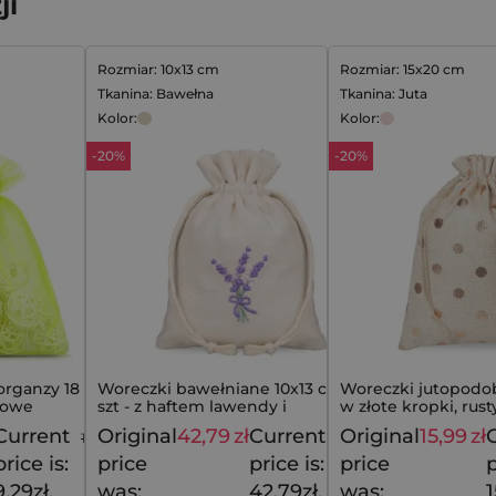
ji
Rozmiar: 10x13 cm
Rozmiar: 15x20 cm
Tkanina: Bawełna
Tkanina: Juta
Kolor:
Kolor:
-20%
-20%
 organzy 18 x 24
Woreczki bawełniane 10x13 cm - 10
Woreczki jutopodo
nowe
szt - z haftem lawendy i
w złote kropki, rus
rustykalnym urokiem
prezentu
Current
Original
42,79
zł
Current
Original
15,99
zł
11,59
zł
53,49
zł
price is:
price
price is:
price
p
9,29zł.
was:
42,79zł.
was:
1