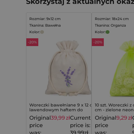
Skorzystaj z aktualnych okaz
Rozmiar: 9x12 cm
Rozmiar: 18x24 cm
Tkanina: Bawełna
Tkanina: Organza
Kolor:
Kolor:
-20%
-20%
Woreczki bawełniane 9 x 12 cm z
10 szt. Woreczki z
lawendowym haftem do
cm - zielone neo
eleganckich zestawów - 10 szt.
Original
39,99
zł
Current
Original
9,29
zł
49,99
zł
price
price is:
price
was:
39,99zł.
was: