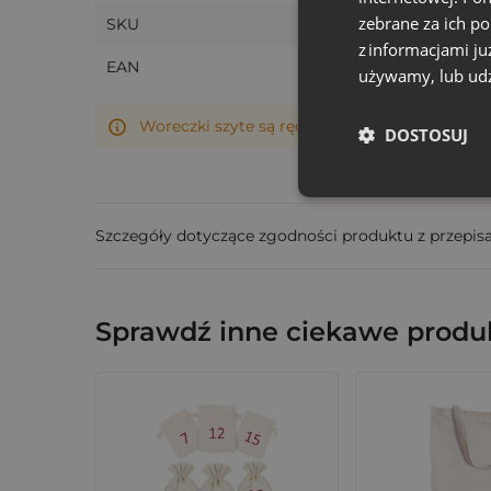
zebrane za ich p
SKU
z informacjami ju
EAN
używamy, lub udz
Woreczki szyte są ręcznie, dlatego ich rzeczy
DOSTOSUJ
Szczegóły dotyczące zgodności produktu z przepis
Sprawdź inne ciekawe produk