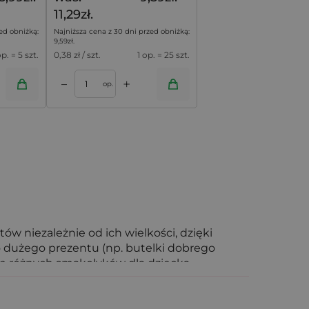
11,29zł.
ed obniżką:
Najniższa cena z 30 dni przed obniżką:
9,59
zł
.
op. = 5 szt.
0,38
zł / szt.
1 op. = 25 szt.
+
–
op.
 niezależnie od ich wielkości, dzięki
 dużego prezentu (np. butelki dobrego
wem różnych smakołyków dla dziecka.
 rozwiązaniem - oferują dużo przestrzeni i