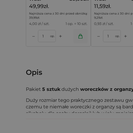
49,99zł.
11,59zł.
Najniższa cena z 30 dni przed obniżką:
Najniższa cena z 30 dni p
39,99
zł
.
9,29
zł
.
4,00
zł / szt.
1 op. = 10 szt.
0,93
zł / szt.
1
+
+
–
–
koszyka
Dodaj do koszyka
Dodaj do k
op.
op.
Opis
Pakiet
5 sztuk
dużych
woreczków z organz
Duży rozmiar tego praktycznego zestawu gwa
czemu te niemałe woreczki z organzy są bar
alkoholu dla osoby dorosłej) lub wielu mniej
Jeśli poszukujesz uniwersalnego sposobu na
jednocześnie bardzo elegancko się prezentuj