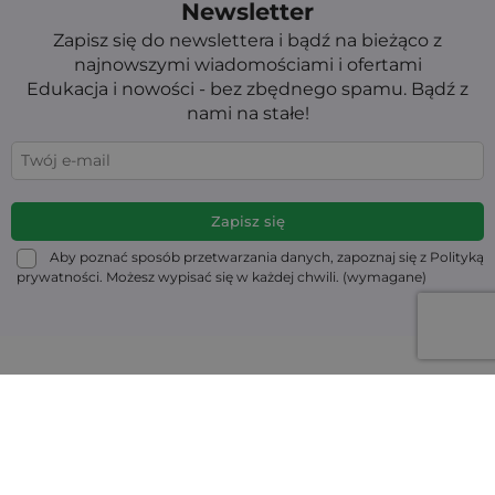
Newsletter
Zapisz się do newslettera i bądź na bieżąco z
najnowszymi wiadomościami i ofertami
Edukacja i nowości - bez zbędnego spamu. Bądź z
nami na stałe!
Aby poznać sposób przetwarzania danych, zapoznaj się z Polityką
prywatności. Możesz wypisać się w każdej chwili. (wymagane)
Informacja
Moje konto