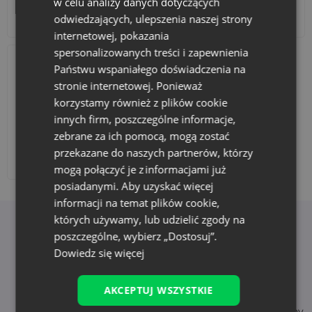
w celu analizy danych dotyczących
takie jak specjalne kulki czy aromatyczne płatki kwiatów.
Akcesoria i dekoracje
Zestawy
odwiedzających, ulepszenia naszej strony
internetowej, pokazania
spersonalizowanych treści i zapewnienia
Państwu wspaniałego doświadczenia na
stronie internetowej. Ponieważ
korzystamy również z plików cookie
innych firm, poszczególne informacje,
zebrane za ich pomocą, mogą zostać
przekazane do naszych partnerów, którzy
Dodaj nadruk
mogą połączyć je z informacjami już
posiadanymi. Aby uzyskać więcej
informacji na temat plików cookie,
których używamy, lub udzielić zgody na
Korzyści z wyboru Saketos
poszczególne, wybierz „Dostosuj”.
Dowiedz się więcej
AKCEPTUJ WSZYSTKIE
Natychmiastowa
Wysoka jakość
dostępność
- trwałe i bezpieczne tkaniny