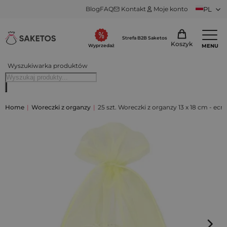
Blog
FAQ
Kontakt
Moje konto
PL
Strefa B2B Saketos
Koszyk
MENU
Wyprzedaż
Wyszukiwarka produktów
Home
|
Woreczki z organzy
|
25 szt. Woreczki z organzy 13 x 18 cm - ecru