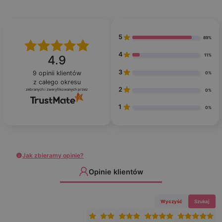
5
89%
4
11%
4.9
3
9
opinii klientów
0%
z całego okresu
2
zebranych i zweryfikowanych przez
0%
1
0%
Jak zbieramy opinie?
Opinie klientów
Wyczyść
Szukaj