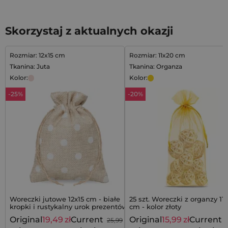
Skorzystaj z aktualnych okazji
Rozmiar: 12x15 cm
Rozmiar: 11x20 cm
Tkanina: Juta
Tkanina: Organza
Kolor:
Kolor:
-25%
-20%
Woreczki jutowe 12x15 cm - białe
25 szt. Woreczki z organzy 11 
kropki i rustykalny urok prezentów
cm - kolor złoty
Original
19,49
zł
Current
Original
15,99
zł
Current
25,99
zł