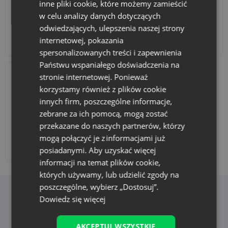
inne pliki cookie, które możemy zamieścić
w celu analizy danych dotyczących
odwiedzających, ulepszenia naszej strony
internetowej, pokazania
Akcesoria i dekoracje
Zestawy
spersonalizowanych treści i zapewnienia
Państwu wspaniałego doświadczenia na
stronie internetowej. Ponieważ
korzystamy również z plików cookie
innych firm, poszczególne informacje,
zebrane za ich pomocą, mogą zostać
przekazane do naszych partnerów, którzy
mogą połączyć je z informacjami już
Dodaj nadruk
posiadanymi. Aby uzyskać więcej
informacji na temat plików cookie,
których używamy, lub udzielić zgody na
poszczególne, wybierz „Dostosuj”.
Korzyści z wyboru Saketos
Dowiedz się więcej
AKCEPTUJ WSZYSTKIE