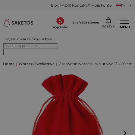
Blog
FAQ
Kontakt
Moje konto
PL
Strefa B2B Saketos
Koszyk
MENU
Wyprzedaż
Wyszukiwarka produktów
Home
|
Woreczki welurowe
|
Czerwone woreczki welurowe 15 x 20 cm, 5 