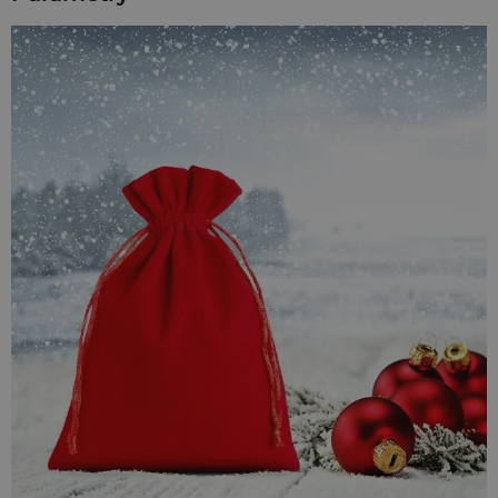
cm to oprawa dla prezentów, które mają wyrażać gorące
uczucia lub zapadać w pamięć. Aksamitna tkanina dodaje im
luksusowego charakteru, a intensywna barwa sprawia, że
idealnie sprawdzą się jako opakowanie na upominki
walentynkowe, rocznicowe czy świąteczne.
Idealna oprawa na wyjątkowe okazje
Ten format i kolor zostały stworzone do celebracji
najważniejszych chwil. To doskonałe
woreczki na prezenty
,
które sprawdzą się idealnie podczas:
Walentynek:
Zapakuj w nie bieliznę, perfumy lub
biżuterię, aby stworzyć prawdziwie romantyczny nastrój.
Rocznic:
Podkreśl wyjątkowość Waszego święta,
wybierając opakowanie w kolorze miłości.
Świąt Bożego Narodzenia:
Głęboka czerwień to
kwintesencja świątecznej atmosfery. Woreczek będzie
piękną ozdobą pod choinką.
Oświadczyn:
Użyj go jako dodatkowej, tajemniczej
oprawy dla pudełeczka z pierścionkiem.