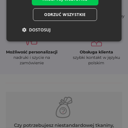
Natychmiastowa
Wysoka jakość
ODRZUĆ WSZYSTKIE
dostępność
- trwałe i bezpieczne tkaniny
szybka dostawa (24-48h)
DOSTOSUJ
Możliwość personalizacji
Obsługa klienta
nadruki i szycie na
szybki kontakt w języku
zamówienie
polskim
Czy potrzebujesz niestandardowej tkaniny,