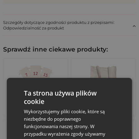
połączenie
Chcesz dodać prezentowi jeszcze bardziej osobistego
charakteru? Wybierz opcję personalizacji. Na czerwonym
Szczegóły dotyczące zgodności produktu z przepisami:
welurze efektownie prezentują się nadruki w kolorze złotym.
Odpowiedzialność za produkt
Twoje inicjały, ważna data czy krótka dedykacja sprawią, że te
woreczki welurowe
staną się wyjątkową pamiątką.
Wybierz woreczki na prezenty, które robią wrażenie i budują
Sprawdź inne ciekawe produkty:
pozytywne wspomnienia. Zamów już dziś!
Ta strona używa plików
cookie
Kalendarze adwentowe
Torby bawełniane
Wykorzystujemy pliki cookie, które są
niezbędne do poprawnego
funkcjonowania naszej strony. W
przypadku wyrażenia zgody używamy