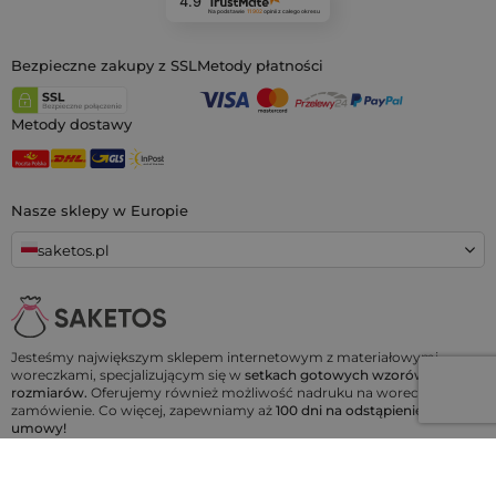
4.9
Na podstawie
11 902
opinii
z całego okresu
Bezpieczne zakupy z SSL
Metody płatności
Metody dostawy
Nasze sklepy w Europie
saketos.pl
Jesteśmy największym sklepem internetowym z materiałowymi
woreczkami, specjalizującym się w
setkach gotowych wzorów i
rozmiarów.
Oferujemy również możliwość nadruku na woreczkach na
zamówienie. Co więcej, zapewniamy aż
100 dni na odstąpienie od
umowy!
Saketos
- Przenieś swoje pomysły na nasze woreczki