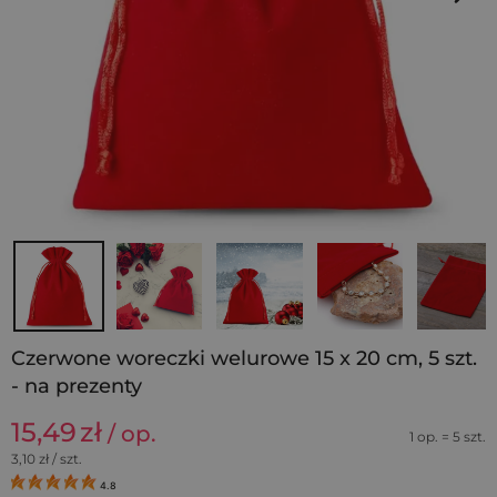
Czerwone woreczki welurowe 15 x 20 cm, 5 szt.
- na prezenty
15,49
zł
/ op.
1 op. = 5 szt.
3,10
zł / szt.
4.8