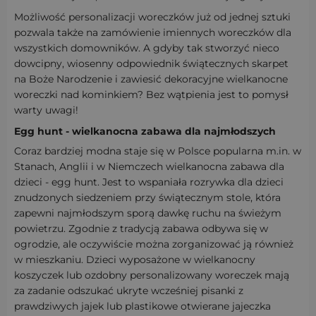
Możliwość personalizacji woreczków już od jednej sztuki
pozwala także na zamówienie imiennych woreczków dla
wszystkich domowników. A gdyby tak stworzyć nieco
dowcipny, wiosenny odpowiednik świątecznych skarpet
na Boże Narodzenie i zawiesić dekoracyjne wielkanocne
woreczki nad kominkiem? Bez wątpienia jest to pomysł
warty uwagi!
Egg hunt - wielkanocna zabawa dla najmłodszych
Coraz bardziej modna staje się w Polsce popularna m.in. w
Stanach, Anglii i w Niemczech wielkanocna zabawa dla
dzieci - egg hunt. Jest to wspaniała rozrywka dla dzieci
znudzonych siedzeniem przy świątecznym stole, która
zapewni najmłodszym sporą dawkę ruchu na świeżym
powietrzu. Zgodnie z tradycją zabawa odbywa się w
ogrodzie, ale oczywiście można zorganizować ją również
w mieszkaniu. Dzieci wyposażone w wielkanocny
koszyczek lub ozdobny personalizowany woreczek mają
za zadanie odszukać ukryte wcześniej pisanki z
prawdziwych jajek lub plastikowe otwierane jajeczka