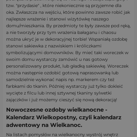
tzw. "przydasie" , które niekoniecznie są przyjemne dla
oka. Zwłaszcza na wejściu, które powinno zawsze robić jak
najlepsze wrażenie i stanowi wizytówkę naszego
domu/mieszkania. By przedmioty te były zawsze pod ręką,
a nie tworzyły przy tym wrażenia bałaganu i chaosu
można ukryć je w dekoracyjnej torbie! Wspaniałą ozdobę
stanowi sakiewka z nazwiskiem i króliczkami
symbolizującymi domowników. By mieć taki woreczek w
swoim domu wystarczy zamówić u nas gotowy
personalizowany produkt, lub gładką sakiewkę. Woreczek
można następnie ozdobić gotową naprasowanką lub
samodzielnie wykonać napis np. markerem czy też
farbkami do tkanin. Później wystarczy już tylko dokleić
wycięte z filcu lub innej sztywnej tkaniny sylwetki
zajączków i już możemy cieszyć się nową dekoracją!
Nowoczesne ozdoby wielkanocne -
Kalendarz Wielkopostny, czyli kalendarz
adwentowy na Wielkanoc.
Na listach pomysłów na wielkanocny wystrój wnętrz