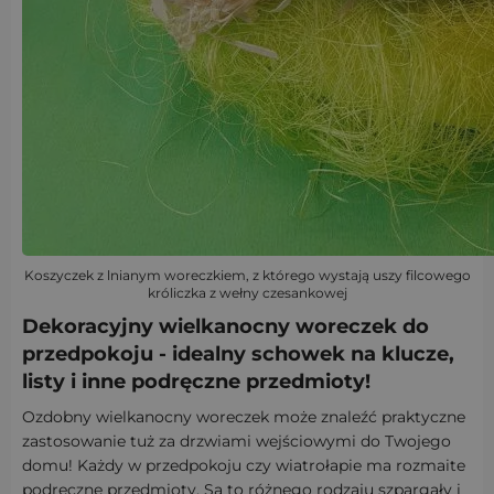
Koszyczek z lnianym woreczkiem, z którego wystają uszy filcowego
króliczka z wełny czesankowej
Dekoracyjny wielkanocny woreczek do
przedpokoju - idealny schowek na klucze,
listy i inne podręczne przedmioty!
Ozdobny wielkanocny woreczek może znaleźć praktyczne
zastosowanie tuż za drzwiami wejściowymi do Twojego
domu! Każdy w przedpokoju czy wiatrołapie ma rozmaite
podręczne przedmioty. Są to różnego rodzaju szpargały i