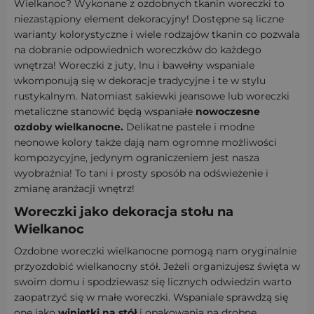
Wielkanoc? Wykonane z ozdobnych tkanin woreczki to
niezastąpiony element dekoracyjny! Dostępne są liczne
warianty kolorystyczne i wiele rodzajów tkanin co pozwala
na dobranie odpowiednich woreczków do każdego
wnętrza! Woreczki z juty, lnu i bawełny wspaniale
wkomponują się w dekoracje tradycyjne i te w stylu
rustykalnym. Natomiast sakiewki jeansowe lub woreczki
metaliczne stanowić będą wspaniałe
nowoczesne
ozdoby wielkanocne.
Delikatne pastele i modne
neonowe kolory także dają nam ogromne możliwości
kompozycyjne, jedynym ograniczeniem jest nasza
wyobraźnia! To tani i prosty sposób na odświeżenie i
zmianę aranżacji wnętrz!
Woreczki jako dekoracja stołu na
Wielkanoc
Ozdobne woreczki wielkanocne pomogą nam oryginalnie
przyozdobić wielkanocny stół. Jeżeli organizujesz święta w
swoim domu i spodziewasz się licznych odwiedzin warto
zaopatrzyć się w małe woreczki. Wspaniale sprawdzą się
one jako
winietki na stół
i opakowania na drobne