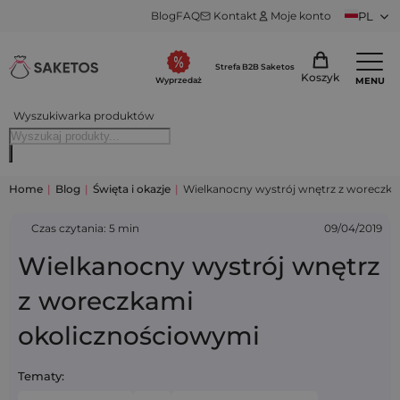
Blog
FAQ
Kontakt
Moje konto
PL
Strefa B2B Saketos
Koszyk
MENU
Wyprzedaż
Wyszukiwarka produktów
Home
|
Blog
|
Święta i okazje
|
Wielkanocny wystrój wnętrz z woreczk
Czas czytania: 5 min
09/04/2019
Wielkanocny wystrój wnętrz
z woreczkami
okolicznościowymi
Tematy: