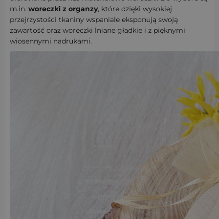
m.in.
woreczki z organzy
, które dzięki wysokiej
przejrzystości tkaniny wspaniale eksponują swoją
zawartość oraz woreczki lniane gładkie i z pięknymi
wiosennymi nadrukami.