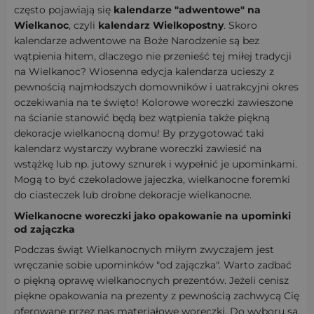
często pojawiają się
kalendarze "adwentowe" na
Wielkanoc
, czyli
kalendarz Wielkopostny
. Skoro
kalendarze adwentowe na Boże Narodzenie są bez
wątpienia hitem, dlaczego nie przenieść tej miłej tradycji
na Wielkanoc? Wiosenna edycja kalendarza ucieszy z
pewnością najmłodszych domowników i uatrakcyjni okres
oczekiwania na te święto! Kolorowe woreczki zawieszone
na ścianie stanowić będą bez wątpienia także piękną
dekoracje wielkanocną domu! By przygotować taki
kalendarz wystarczy wybrane woreczki zawiesić na
wstążkę lub np. jutowy sznurek i wypełnić je upominkami.
Mogą to być czekoladowe jajeczka, wielkanocne foremki
do ciasteczek lub drobne dekoracje wielkanocne.
Wielkanocne woreczki jako opakowanie na upominki
od zajączka
Podczas świąt Wielkanocnych miłym zwyczajem jest
wręczanie sobie upominków "od zajączka". Warto zadbać
o piękną oprawę wielkanocnych prezentów. Jeżeli cenisz
piękne opakowania na prezenty z pewnością zachwycą Cię
oferowane przez nas materiałowe woreczki. Do wyboru są