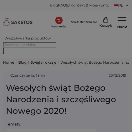
Blog
FAQ
Kontakt
Moje konto
PL
Strefa B2B Saketos
Koszyk
MENU
Wyprzedaż
Wyszukiwarka produktów
Home
|
Blog
|
Święta i okazje
|
Wesołych świąt Bożego Narodzenia i sz
Czas czytania: 1 min
23/12/2019
Wesołych świąt Bożego
Narodzenia i szczęśliwego
Nowego 2020!
Tematy: