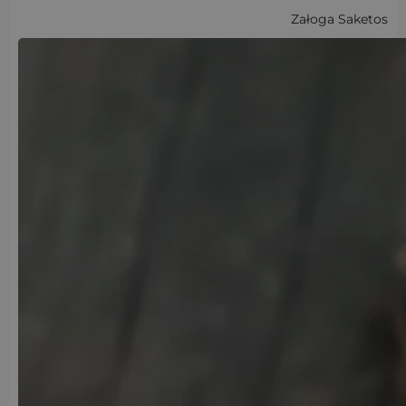
Załoga Saketos