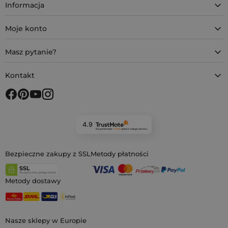
Informacja
Moje konto
Masz pytanie?
Kontakt
4.9
Na podstawie
11 900
opinii
z całego okresu
Bezpieczne zakupy z SSL
Metody płatności
Metody dostawy
Nasze sklepy w Europie