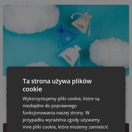
Ta strona używa plików
Czas czytania: 6 min
09/04/2024
cookie
Worki z logo - uniwersalne opakowania dla firm i sposób
na skuteczną reklamę
Wykorzystujemy pliki cookie, które są
Czytaj więcej
niezbędne do poprawnego
funkcjonowania naszej strony. W
przypadku wyrażenia zgody używamy
inne pliki cookie, które możemy zamieścić