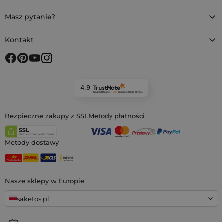
Masz pytanie?
Kontakt
4.9
Na podstawie
11 908
opinii
z całego okresu
Bezpieczne zakupy z SSL
Metody płatności
Metody dostawy
Nasze sklepy w Europie
saketos.pl