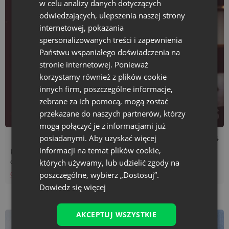
w celu analizy danych dotyczących
odwiedzających, ulepszenia naszej strony
internetowej, pokazania
spersonalizowanych treści i zapewnienia
Państwu wspaniałego doświadczenia na
stronie internetowej. Ponieważ
korzystamy również z plików cookie
innych firm, poszczególne informacje,
zebrane za ich pomocą, mogą zostać
przekazane do naszych partnerów, którzy
mogą połączyć je z informacjami już
posiadanymi. Aby uzyskać więcej
Czas czytania: 2 min
07/03/2024
informacji na temat plików cookie,
Packing design w twoim hotelu czyli dbaj o branding
opakowań!
których używamy, lub udzielić zgody na
poszczególne, wybierz „Dostosuj”.
Czytaj więcej
Dowiedz się więcej
AKCEPTUJ WSZYSTKIE