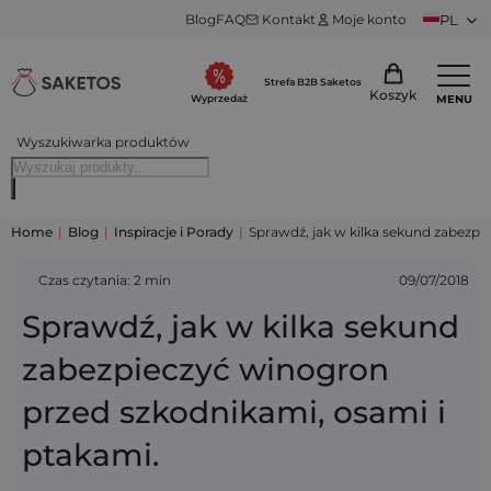
Blog
FAQ
Kontakt
Moje konto
PL
Strefa B2B Saketos
Koszyk
MENU
Wyprzedaż
Wyszukiwarka produktów
Home
|
Blog
|
Inspiracje i Porady
|
Sprawdź, jak w kilka sekund zabezpi
Czas czytania: 2 min
09/07/2018
Sprawdź, jak w kilka sekund
zabezpieczyć winogron
przed szkodnikami, osami i
ptakami.