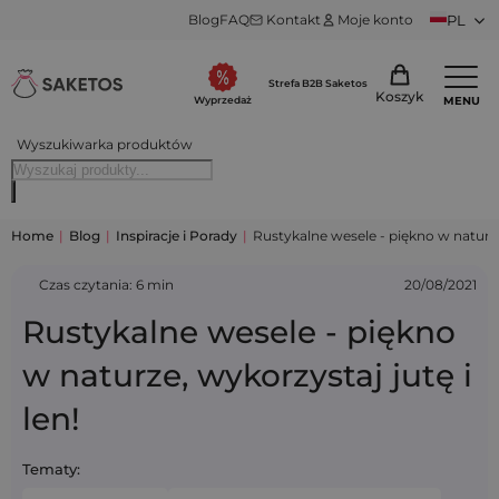
Blog
FAQ
Kontakt
Moje konto
PL
Strefa B2B Saketos
Koszyk
MENU
Wyprzedaż
Wyszukiwarka produktów
Home
|
Blog
|
Inspiracje i Porady
|
Rustykalne wesele - piękno w naturze,
Czas czytania: 6 min
20/08/2021
Rustykalne wesele - piękno
w naturze, wykorzystaj jutę i
len!
Tematy: