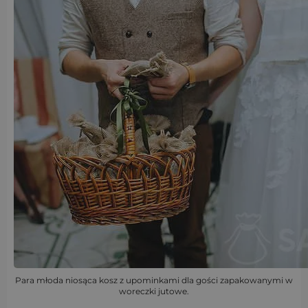
Para młoda niosąca kosz z upominkami dla gości zapakowanymi w
woreczki jutowe.