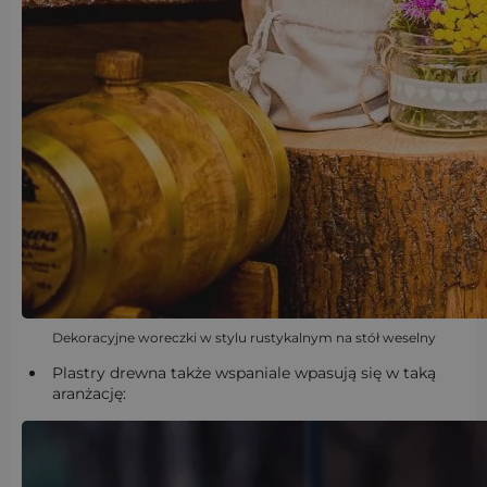
Dekoracyjne woreczki w stylu rustykalnym na stół weselny
Plastry drewna także wspaniale wpasują się w taką
aranżację: