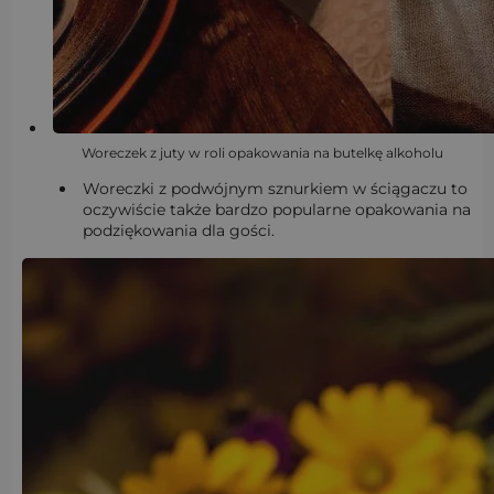
Woreczek z juty w roli opakowania na butelkę alkoholu
Woreczki z podwójnym sznurkiem w ściągaczu to
oczywiście także bardzo popularne opakowania na
podziękowania dla gości.