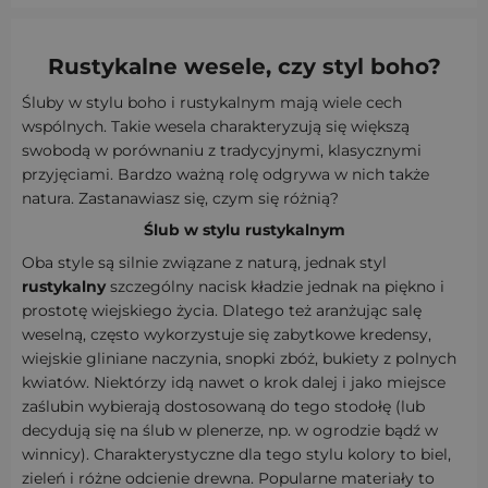
Rustykalne wesele
, czy styl boho?
Śluby w stylu boho i rustykalnym mają wiele cech
wspólnych. Takie wesela charakteryzują się większą
swobodą w porównaniu z tradycyjnymi, klasycznymi
przyjęciami. Bardzo ważną rolę odgrywa w nich także
natura. Zastanawiasz się, czym się różnią?
Ślub w stylu rustykalnym
Oba style są silnie związane z naturą, jednak styl
rustykalny
szczególny nacisk kładzie jednak na piękno i
prostotę wiejskiego życia. Dlatego też aranżując salę
weselną, często wykorzystuje się zabytkowe kredensy,
wiejskie gliniane naczynia, snopki zbóż, bukiety z polnych
kwiatów. Niektórzy idą nawet o krok dalej i jako miejsce
zaślubin wybierają dostosowaną do tego stodołę (lub
decydują się na ślub w plenerze, np. w ogrodzie bądź w
winnicy). Charakterystyczne dla tego stylu kolory to biel,
zieleń i różne odcienie drewna. Popularne materiały to