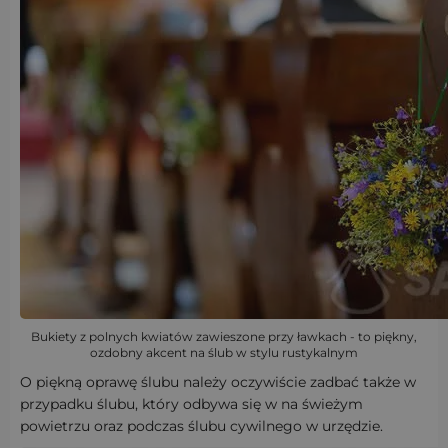
Bukiety z polnych kwiatów zawieszone przy ławkach - to piękny,
ozdobny akcent na ślub w stylu rustykalnym
O piękną oprawę ślubu należy oczywiście zadbać także w
przypadku ślubu, który odbywa się w na świeżym
powietrzu oraz podczas ślubu cywilnego w urzędzie.