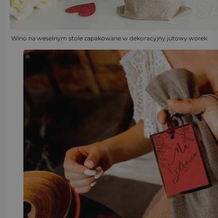
Wino na weselnym stole zapakowane w dekoracyjny jutowy worek