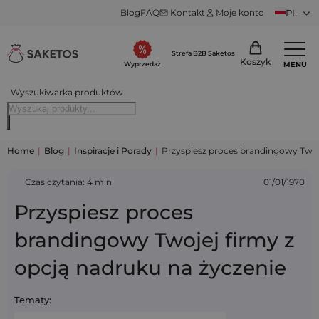
Blog
FAQ
Kontakt
Moje konto
PL
Strefa B2B Saketos
Koszyk
MENU
Wyprzedaż
Wyszukiwarka produktów
Home
|
Blog
|
Inspiracje i Porady
|
Przyspiesz proces brandingowy Twoje
Czas czytania: 4 min
01/01/1970
Przyspiesz proces
brandingowy Twojej firmy z
opcją nadruku na życzenie
Tematy: