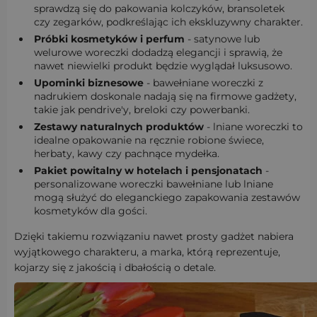
sprawdzą się do pakowania kolczyków, bransoletek
czy zegarków, podkreślając ich ekskluzywny charakter.
Próbki kosmetyków i perfum
- satynowe lub
welurowe woreczki dodadzą elegancji i sprawią, że
nawet niewielki produkt będzie wyglądał luksusowo.
Upominki biznesowe
- bawełniane woreczki z
nadrukiem doskonale nadają się na firmowe gadżety,
takie jak pendrive'y, breloki czy powerbanki.
Zestawy naturalnych produktów
- lniane woreczki to
idealne opakowanie na ręcznie robione świece,
herbaty, kawy czy pachnące mydełka.
Pakiet powitalny w hotelach i pensjonatach
-
personalizowane woreczki bawełniane lub lniane
mogą służyć do eleganckiego zapakowania zestawów
kosmetyków dla gości.
Dzięki takiemu rozwiązaniu nawet prosty gadżet nabiera
wyjątkowego charakteru, a marka, którą reprezentuje,
kojarzy się z jakością i dbałością o detale.