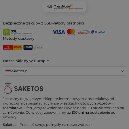
4.9
Na podstawie
11 933
opinii
z całego okresu
Bezpieczne zakupy z SSL
Metody płatności
Metody dostawy
Nasze sklepy w Europie
saketos.pl
Jesteśmy największym sklepem internetowym z materiałowymi
woreczkami, specjalizującym się w
setkach gotowych wzorów i
rozmiarów.
Oferujemy również możliwość nadruku na woreczkach na
zamówienie. Co więcej, zapewniamy aż
100 dni na odstąpienie od
umowy!
Saketos
- Przenieś swoje pomysły na nasze woreczki