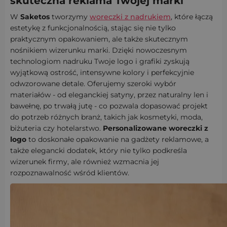
skuteczna reklama Twojej marki
W
Saketos
tworzymy
woreczki z nadrukiem
, które łączą
estetykę z funkcjonalnością, stając się nie tylko
praktycznym opakowaniem, ale także skutecznym
nośnikiem wizerunku marki. Dzięki nowoczesnym
technologiom nadruku Twoje logo i grafiki zyskują
wyjątkową ostrość, intensywne kolory i perfekcyjnie
odwzorowane detale. Oferujemy szeroki wybór
materiałów - od eleganckiej satyny, przez naturalny len i
bawełnę, po trwałą jutę - co pozwala dopasować projekt
do potrzeb różnych branż, takich jak kosmetyki, moda,
biżuteria czy hotelarstwo.
Personalizowane woreczki z
logo
to doskonałe opakowanie na gadżety reklamowe, a
także elegancki dodatek, który nie tylko podkreśla
wizerunek firmy, ale również wzmacnia jej
rozpoznawalność wśród klientów.