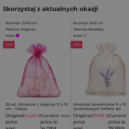
Skorzystaj z aktualnych okazji
Rozmiar: 12x15 cm
Rozmiar: 9x12 cm
Tkanina: Organza
Tkanina: Bawełna
Kolor:
Kolor:
-20%
-20%
25 szt. Woreczki z organzy 12 x 15
Woreczki bawełniane 9 x 12 
cm - fuksja
lawendowym haftem do
eleganckich zestawów - 10 sz
Original
14,09
zł
Current
Original
39,99
zł
Current
17,59
zł
price
price is:
price
price is:
was:
14,09zł.
was:
39,99zł.