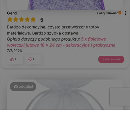
Gerd
zweryfikowano
5
Bardzo dekoracyjne, czysto przetworzone torby
materiałowe. Bardzo szybka dostawa.
Opinia dotyczy podobnego produktu:
5 x fioletowe
woreczki jutowe 18 x 24 cm - dekoracyjne i praktyczne
7/7/2026
0
0
zobacz produkt
podgląd