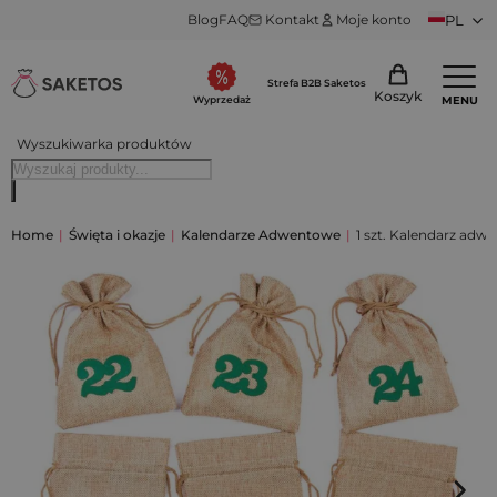
Blog
FAQ
Kontakt
Moje konto
PL
Strefa B2B Saketos
Koszyk
MENU
Wyprzedaż
Wyszukiwarka produktów
Home
|
Święta i okazje
|
Kalendarze Adwentowe
|
1 szt. Kalendarz adw