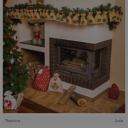
- Zielone numerki z filcu samoprzylepnego (od 1 do 24)
- Sznurek jutowy
- Klamerki w kolorze naturalnym
- Worek z organzy do zapakowania zestawu.
Woreczki jutowe w kolorze brązowym jasnym
w
połączeniu z naklejkami z
zielonego filcu
tworzą subtelną
dekorację świąteczną w stylu rustykalnym. Stonowana,
świąteczna kolorystyka sprawia, że ten zestaw pasuje do
niemal każdego wnętrza.
Wchodzące w skład zestawu pakowne
materiałowe
woreczki o wymiarach 13 x 18 cm
pomieszczą różnorodne
słodycze lub drobne prezenciki.
Kalendarz adwentowy
z
jutowych woreczków
uatrakcyjni odliczanie dni do Świąt!
Wszystkie nasze woreczki wykonywane są ręcznie. Ułożenie
ozdobnej aplikacji/nadruku na konkretnych przedmiotach
może nieznacznie różnić się od pokazanego na zdjęciach.
Tkanina
Juta