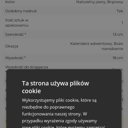
Kolor
Naturalny jasny, Brązowy
Ozdobny nadruk
Tak
Ilość sztuk w
1
opakowaniu
Szerokość *
13 cm
Kalendarz adwentowy, Boże
Okazja
narodzenie
Wysokość *
18 cm
Wysokość do ściągacza
14 cm
*
Tolerancja rozmiarów *
+/- 1 cm
Ta strona używa plików
cookie
Rozmiar
Średni
SKU
CA-08-JUT-1318-L.BR
Wykorzystujemy pliki cookie, które są
niezbędne do poprawnego
EAN
5903003408024
funkcjonowania naszej strony. W
przypadku wyrażenia zgody używamy
Woreczki szyte są ręcznie, dlatego ich rzeczywisty rozmiar
może różnić +/- 1 cm
inne pliki cookie, które możemy zamieścić