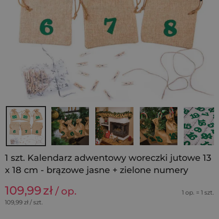
1 szt. Kalendarz adwentowy woreczki jutowe 13
x 18 cm - brązowe jasne + zielone numery
109,99
zł
/ op.
1 op. = 1 szt.
109,99
zł / szt.