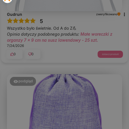
Gudrun
zweryfikowano
5
Wszystko było świetnie. Od A do Z💪
Opinia dotyczy podobnego produktu:
Małe woreczki z
organzy 7 x 9 cm na susz lawendowy - 25 szt.
7/24/2026
0
0
zobacz produkt
podgląd