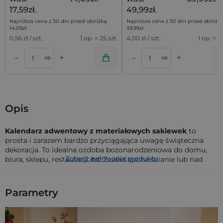
17,59zł.
49,99zł.
Najniższa cena z 30 dni przed obniżką:
Najniższa cena z 30 dni przed obniżką
14,09
zł
.
39,99
zł
.
0,56
zł / szt.
1 op. = 25 szt.
4,00
zł / szt.
1 op. = 10
+
+
–
–
a
Dodaj do koszyka
Dodaj do kos
op.
op.
Opis
Kalendarz adwentowy
z materiałowych sakiewek
to
prosta i zarazem bardzo przyciągająca uwagę świąteczna
dekoracja. To idealna ozdoba bożonarodzeniowa do domu,
Zobacz pełny opis produktu
biura, sklepu, restauracji itd. Zawieś go na ścianie lub nad
kominkiem i ciesz się świąteczną atmosferą już od
pierwszego dnia adwentu!
Parametry
W skład zestawu wchodzą
:
- 24 sztuki woreczków jutowych brązowych jasnych o
wymiarach 13 x 18 cm