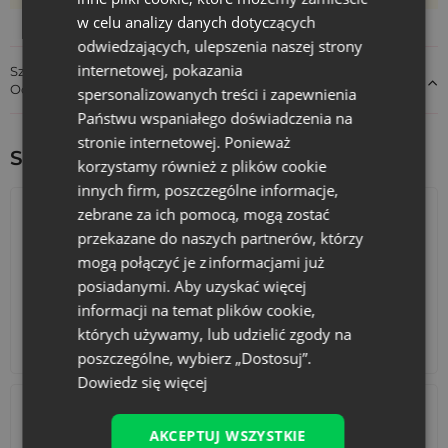
w celu analizy danych dotyczących
odwiedzających, ulepszenia naszej strony
internetowej, pokazania
Szczegóły dotyczące zgodności produktu z przepisami:
Odpowiedzialność za produkt
spersonalizowanych treści i zapewnienia
Państwu wspaniałego doświadczenia na
stronie internetowej. Ponieważ
Sprawdź inne ciekawe produkty:
korzystamy również z plików cookie
innych firm, poszczególne informacje,
zebrane za ich pomocą, mogą zostać
przekazane do naszych partnerów, którzy
mogą połączyć je z informacjami już
posiadanymi. Aby uzyskać więcej
informacji na temat plików cookie,
których używamy, lub udzielić zgody na
Kalendarze adwentowe
Torby bawełniane
poszczególne, wybierz „Dostosuj”.
Dowiedz się więcej
AKCEPTUJ WSZYSTKIE