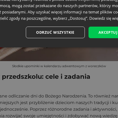
omocą, mogą zostać przekazane do naszych partnerów, którzy mo
ż posiadanymi. Aby uzyskać więcej informacji na temat plików co
ielić zgody na poszczególne, wybierz „Dostosuj”.
Dowiedz się wię
ODRZUĆ WSZYSTKIE
AKCEPTUJ
Słodkie upominki w kalendarzu adwentowym z woreczków
rzedszkolu: cele i zadania
sne odliczanie dni do Bożego Narodzenia. To również nar
iejszych jest przybliżenie dzieciom naszych tradycji i 
 jednocześnie. Poprzez różnorodne zadania i aktywności
 rozwijać swoje umiejętności i zdobywać nową wiedzę