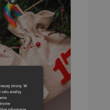
naszej strony. W
celu analizy
ania
tronie
ólne informacje,