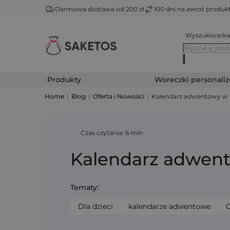
Darmowa dostawa od 200 zł
100 dni na zwrot produ
Wyszukiwarka
Produkty
Woreczki personali
Home
|
Blog
|
Oferta i Nowości
|
Kalendarz adwentowy w pr
Czas czytania: 6 min
Kalendarz adwento
Tematy:
Dla dzieci
kalendarze adwentowe
O