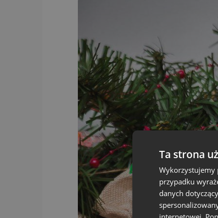
Ta strona u
Wykorzystujemy p
przypadku wyraże
danych dotyczący
spersonalizowany
internetowej. Po