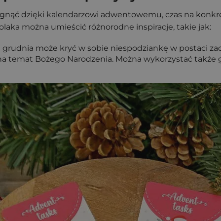
siągnąć dzięki kalendarzowi adwentowemu, czas na konk
ka można umieścić różnorodne inspiracje, takie jak:
ń grudnia może kryć w sobie niespodziankę w postaci za
z na temat Bożego Narodzenia. Można wykorzystać takż