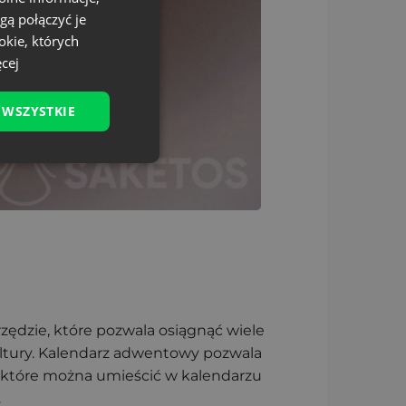
gą połączyć je
okie, których
cej
 WSZYSTKIE
zędzie, które pozwala osiągnąć wiele
kultury. Kalendarz adwentowy pozwala
, które można umieścić w kalendarzu
.