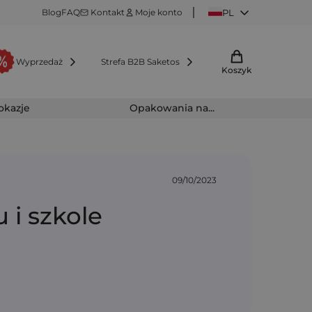
Blog
FAQ
Kontakt
Moje konto
PL
Wyprzedaż
Strefa B2B Saketos
Koszyk
 okazje
Opakowania na...
09/10/2023
 i szkole