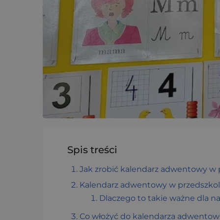
Spis treści
Jak zrobić kalendarz adwentowy w 
Kalendarz adwentowy w przedszkol
Dlaczego to takie ważne dla na
Co włożyć do kalendarza adwentowe