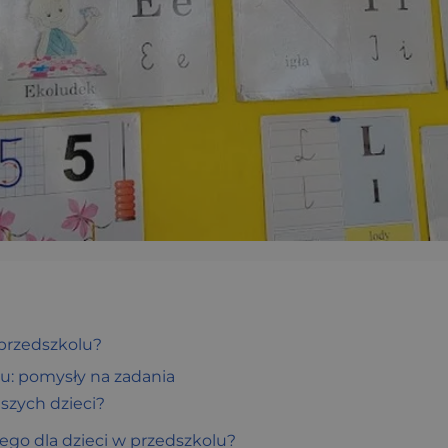
przedszkolu?
u: pomysły na zadania
szych dzieci?
go dla dzieci w przedszkolu?