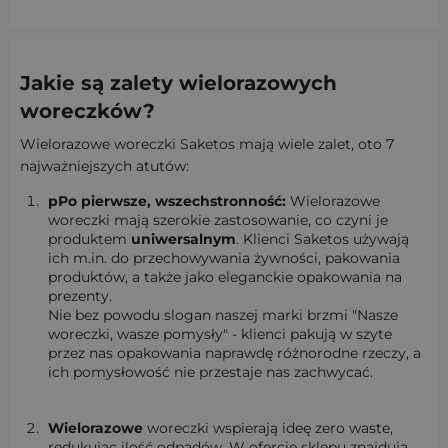
Jakie są zalety wielorazowych
woreczków?
Wielorazowe woreczki Saketos mają wiele zalet, oto 7
najważniejszych atutów:
pPo pierwsze, wszechstronność:
Wielorazowe
woreczki mają szerokie zastosowanie, co czyni je
produktem
uniwersalnym
. Klienci Saketos używają
ich m.in. do przechowywania żywności, pakowania
produktów, a także jako eleganckie opakowania na
prezenty.
Nie bez powodu slogan naszej marki brzmi "Nasze
woreczki, wasze pomysły" - klienci pakują w szyte
przez nas opakowania naprawdę różnorodne rzeczy, a
ich pomysłowość nie przestaje nas zachwycać.
Wielorazowe
woreczki wspierają ideę zero waste,
redukując ilość odpadów. W ofercie sklepu znajdują