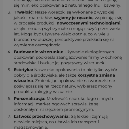
się m.in. eko opakowania z naturalnego lnu i bawełny.
Trwałość:
Nasze woreczki są wykonane z wysokiej
jakości materiałów,
szyjemy je ręcznie,
wspierając się
w procesie produkcji
nowoczesnymi technologiami
,
dzięki temu są wytrzymałe i mogą służyć przez wiele
lat. Mogą być używane wielokrotnie, co w wielu
branżach w dłuższej perspektywie przekłada się na
wymierne oszczędności.
Budowanie wizerunku:
Używanie ekologicznych
opakowań podkreśla zaangażowanie firmy w ochronę
środowiska i buduje jej pozytywny wizerunek.
Estetyka:
Nasze eko opakowania to nie tylko wybór
dobry dla środowiska, ale także
korzystna zmiana
wizualna
. Zmieniając opakowanie na woreczki nie
poświęcasz się na rzecz natury, wybierasz modny
produkt atrakcyjny wizualnie.
Personalizacja:
Możliwość nadruku logo i innych
informacji marketingowych sprawia, że są
doskonałym narzędziem promocyjnym.
Łatwość przechowywania:
Są lekkie i zajmują
niewiele miejsca, co ułatwia ich transport i
magazynowanie.