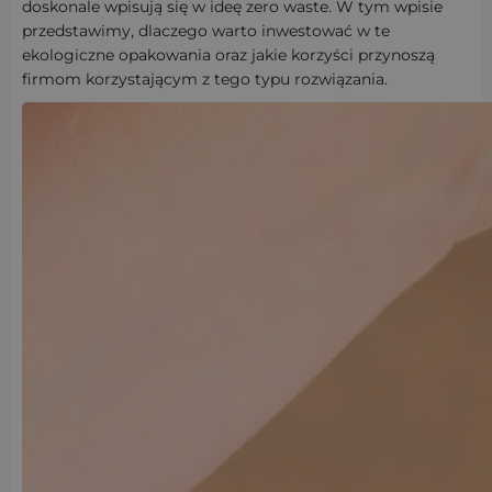
doskonale wpisują się w ideę zero waste. W tym wpisie
przedstawimy, dlaczego warto inwestować w te
ekologiczne opakowania oraz jakie korzyści przynoszą
firmom korzystającym z tego typu rozwiązania.