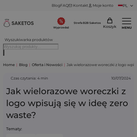
Blog
FAQ
Kontakt
Moje konto
PL
Strefa B2B Saketos
Koszyk
MENU
Wyprzedaż
Wyszukiwarka produktów
Home
|
Blog
|
Oferta i Nowości
|
Jak wielorazowe woreczki z logo wpisu
Czas czytania: 4 min
10/07/2024
Jak wielorazowe woreczki z
logo wpisują się w ideę zero
waste?
Tematy: