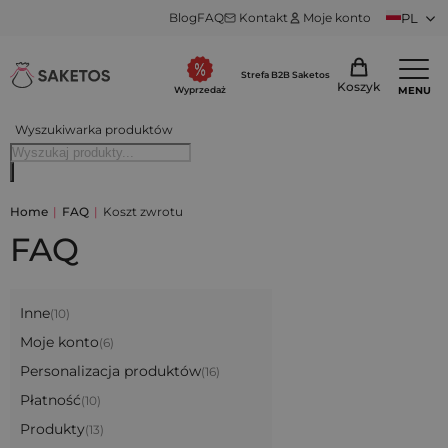
Blog
FAQ
Kontakt
Moje konto
PL
Strefa B2B Saketos
Koszyk
MENU
Wyprzedaż
Wyszukiwarka produktów
Home
|
FAQ
|
Koszt zwrotu
FAQ
Inne
(10)
Moje konto
(6)
Personalizacja produktów
(16)
Płatność
(10)
Produkty
(13)