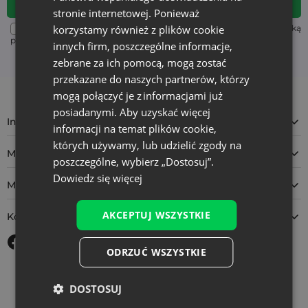
stronie internetowej. Ponieważ
korzystamy również z plików cookie
Aby poznać sposób przetwarzania danych, zapoznaj się z Polityką
prywatności. Możesz wypisać się w każdej chwili. (wymagane)
innych firm, poszczególne informacje,
zebrane za ich pomocą, mogą zostać
przekazane do naszych partnerów, którzy
mogą połączyć je z informacjami już
posiadanymi. Aby uzyskać więcej
Informacja
informacji na temat plików cookie,
których używamy, lub udzielić zgody na
Moje konto
poszczególne, wybierz „Dostosuj”.
Dowiedz się więcej
Masz pytanie?
AKCEPTUJ WSZYSTKIE
Kontakt
ODRZUĆ WSZYSTKIE
4.9
DOSTOSUJ
Na podstawie
11 930
opinii
z całego okresu