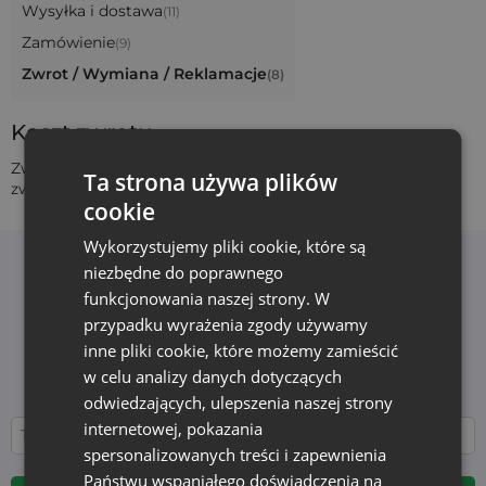
Wysyłka i dostawa
(11)
Zamówienie
(9)
Zwrot / Wymiana / Reklamacje
(8)
Koszt zwrotu
Zwrot jest darmowy, klient ponosi jedynie koszty przesyłki
Ta strona używa plików
zwrotnej.
cookie
Wykorzystujemy pliki cookie, które są
niezbędne do poprawnego
Newsletter
funkcjonowania naszej strony. W
Zapisz się do newslettera i bądź na bieżąco z
przypadku wyrażenia zgody używamy
najnowszymi wiadomościami i ofertami
inne pliki cookie, które możemy zamieścić
Edukacja i nowości - bez zbędnego spamu. Bądź z
w celu analizy danych dotyczących
nami na stałe!
odwiedzających, ulepszenia naszej strony
internetowej, pokazania
spersonalizowanych treści i zapewnienia
Państwu wspaniałego doświadczenia na