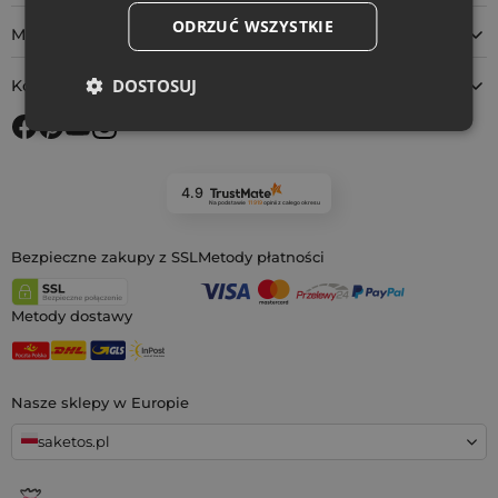
ODRZUĆ WSZYSTKIE
Masz pytanie?
DOSTOSUJ
Kontakt
4.9
Na podstawie
11 919
opinii
z całego okresu
Bezpieczne zakupy z SSL
Metody płatności
Metody dostawy
Nasze sklepy w Europie
saketos.pl