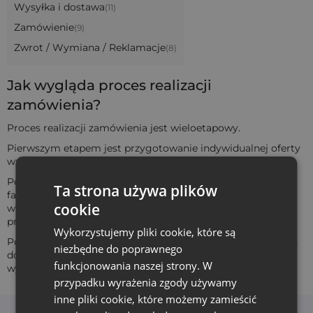
Wysyłka i dostawa
(11)
Zamówienie
(9)
Zwrot / Wymiana / Reklamacje
(8)
Jak wygląda proces realizacji
zamówienia?
Proces realizacji zamówienia jest wieloetapowy.
Pierwszym etapem jest przygotowanie indywidualnej oferty
wraz z bezpłatną wizualizacją.
Po zaakceptowaniu wyceny i projektu, klient otrzymuje
Ta strona używa plików
fakturę proforma z danymi do dokonania płatności. Kiedy
cookie
wpłata zostanie zaksięgowana, rozpoczyna się proces
produkcji, który trwa od
5 do 10 dni roboczych
.
Wykorzystujemy pliki cookie, które są
Po wyprodukowaniu woreczków, zostają one wysłane - czas
niezbędne do poprawnego
dostawy zależy od wybranej metody wysyłki i zazwyczaj
funkcjonowania naszej strony. W
wynosi 1-2 dni roboczych.
przypadku wyrażenia zgody używamy
inne pliki cookie, które możemy zamieścić