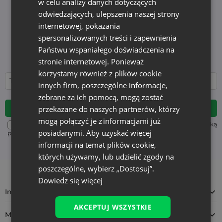
w celu analizy danych dotyczących
Newsletter
odwiedzających, ulepszenia naszej strony
internetowej, pokazania
Zapisz się do newslettera i bądź na bieżąco z
najnowszymi wiadomościami i ofertami
spersonalizowanych treści i zapewnienia
Edukacja i nowości - bez zbędnego spamu. Bądź z
Państwu wspaniałego doświadczenia na
nami na stałe!
stronie internetowej. Ponieważ
korzystamy również z plików cookie
innych firm, poszczególne informacje,
zebrane za ich pomocą, mogą zostać
przekazane do naszych partnerów, którzy
mogą połączyć je z informacjami już
Aby poznać sposób przetwarzania danych, zapoznaj się z Polityką
posiadanymi. Aby uzyskać więcej
prywatności. Możesz wypisać się w każdej chwili. (wymagane)
informacji na temat plików cookie,
których używamy, lub udzielić zgody na
poszczególne, wybierz „Dostosuj”.
Dowiedz się więcej
Informacja
AKCEPTUJ WSZYSTKIE
Moje konto