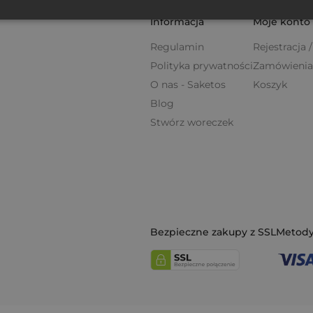
Informacja
Moje konto
Regulamin
Rejestracja
Polityka prywatności
Zamówienia
O nas - Saketos
Koszyk
Blog
Stwórz woreczek
Bezpieczne zakupy z SSL
Metody