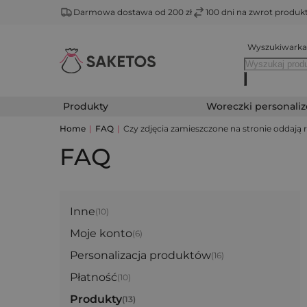
Darmowa dostawa od 200 zł
100 dni na zwrot produ
Wyszukiwarka
Produkty
Woreczki personali
Home
|
FAQ
|
Czy zdjęcia zamieszczone na stronie oddają 
FAQ
Inne
(10)
Moje konto
(6)
Personalizacja produktów
(16)
Płatność
(10)
Produkty
(13)