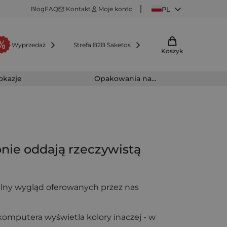
Blog
FAQ
Kontakt
Moje konto
PL
Wyprzedaż
Strefa B2B Saketos
Koszyk
 okazje
Opakowania na...
onie oddają rzeczywistą
alny wygląd oferowanych przez nas
omputera wyświetla kolory inaczej - w