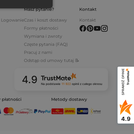
Masz pytanie?
Kontakt
 / Logowanie
Czas i koszt dostawy
Kontakt
Formy płatności
Wymiana i zwroty
Częste pytania (FAQ)
Pracuj z nami
Odstąp od umowy tutaj 📝
SPRAWDŹ OPINIE
4.9
Na podstawie
11 922
opinii
z całego okresu
 płatności
Metody dostawy
4.9