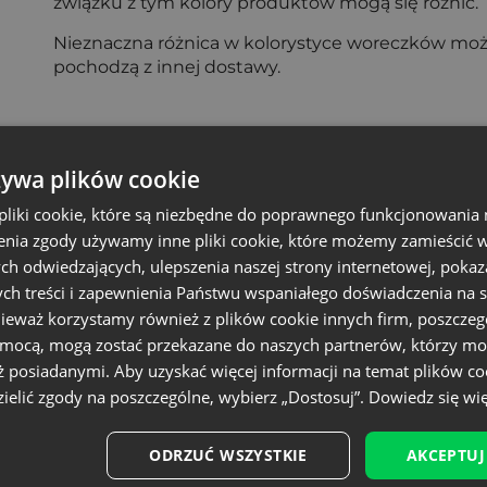
związku z tym kolory produktów mogą się różnić.
Nieznaczna różnica w kolorystyce woreczków może
pochodzą z innej dostawy.
żywa plików cookie
liki cookie, które są niezbędne do poprawnego funkcjonowania 
Newsletter
nia zgody używamy inne pliki cookie, które możemy zamieścić w 
lettera i bądź na bieżąco z najnowszymi wiado
ch odwiedzających, ulepszenia naszej strony internetowej, pokaz
 i nowości - bez zbędnego spamu. Bądź z nami 
ch treści i zapewnienia Państwu wspaniałego doświadczenia na s
nieważ korzystamy również z plików cookie innych firm, poszczeg
omocą, mogą zostać przekazane do naszych partnerów, którzy mo
ż posiadanymi. Aby uzyskać więcej informacji na temat plików co
twarzania danych, zapoznaj się z Polityką prywatności. Możesz wypisać si
ielić zgody na poszczególne, wybierz „Dostosuj”.
Dowiedz się wię
ODRZUĆ WSZYSTKIE
AKCEPTUJ