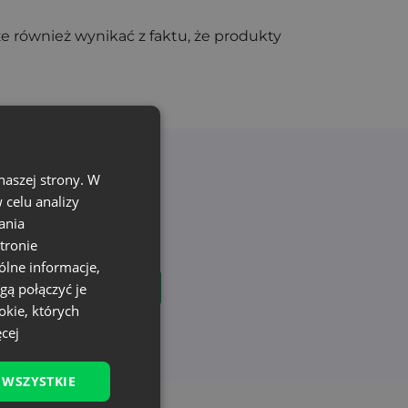
 również wynikać z faktu, że produkty
naszej strony. W
celu analizy
mościami i ofertami
ania
na stałe!
tronie
ólne informacje,
gą połączyć je
okie, których
ę w każdej chwili. (wymagane)
cej
 WSZYSTKIE