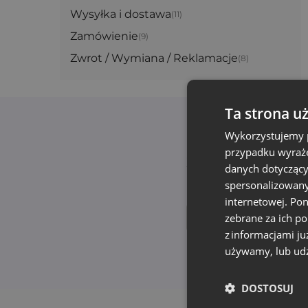
Wysyłka i dostawa
(11)
Zamówienie
(9)
Zwrot / Wymiana / Reklamacje
(8)
Ta strona u
Wykorzystujemy p
przypadku wyraże
Zapisz się do news
danych dotyczący
Edukacja
spersonalizowany
internetowej. Po
zebrane za ich p
z informacjami ju
Aby poznać sposób prze
używamy, lub udz
DOSTOSUJ