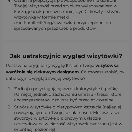
Ostatnia propozycja prawdopodobnie nie uchroni
Twojej wizytówki przed szybkim wylądowaniem w
koszu, jednak pomoże zmniejszyć Ci koszty - stwórz
wizytówkę w formie metki
(metka/bilecik/tag/zawieszka) przyczepionej do
sprzedawanych przez Ciebie produktów.
Jak uatrakcyjnić wygląd wizytówki?
Postaw na oryginalny wygląd! Niech Twoja
wizytówka
wyróżnia się ciekawym designem
. Co możesz zrobić, by
uatrakcyjnić wygląd swojej wizytówki?
Zadbaj o przyciągającą wzrok kolorystykę i grafikę.
Pamiętaj jednak o zachowaniu umiaru - treści, które
chcesz przedstawić muszą być przecież czytelne!
Stwórz wizytówkę o nietypowym kształcie (najlepiej
nawiązującym do Twojej działalności). Możesz także
stworzyć wizytówkę o pionowym układzie
(zdecydowana większość wizytówek tworzona jest w
orientacji poziomej).