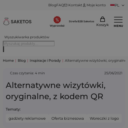
Blog
FAQ
Kontakt
Moje konto
PL
Strefa B2B Saketos
Koszyk
MENU
Wyprzedaż
Wyszukiwarka produktów
Home
|
Blog
|
Inspiracje i Porady
|
Alternatywne wizytówki, oryginalne
Czas czytania: 4 min
25/06/2021
Alternatywne wizytówki,
oryginalne, z kodem QR
Tematy:
gadżety reklamowe
Oferta biznesowa
Woreczki z logo