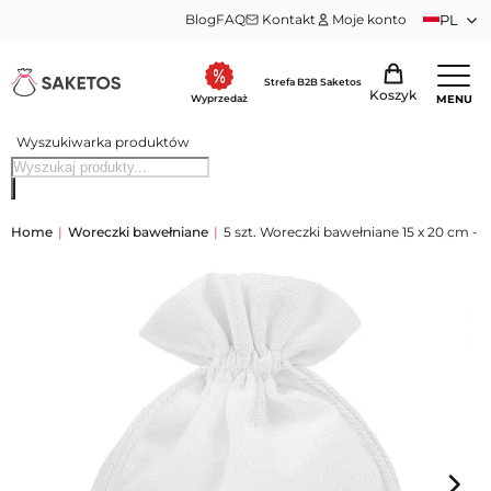
Blog
FAQ
Kontakt
Moje konto
PL
Strefa B2B Saketos
Koszyk
MENU
Wyprzedaż
Wyszukiwarka produktów
Home
|
Woreczki bawełniane
|
5 szt. Woreczki bawełniane 15 x 20 cm - b