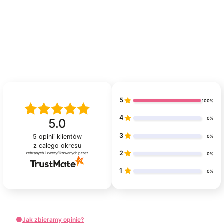
5
100%
4
0%
5.0
3
5
opinii klientów
0%
z całego okresu
2
zebranych i zweryfikowanych przez
0%
1
0%
Jak zbieramy opinie?