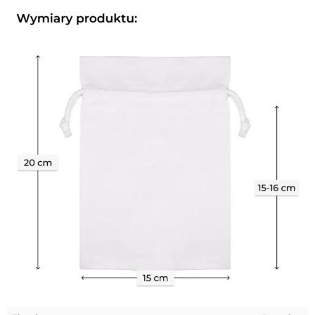
rozmaitych przedmiotów codziennego użytku.
Na specjalne życzenie naszych Klientów wykonujemy
woreczki z wybranym nadrukiem. Jeśli ta opcja Cię
zainteresowała, skontaktuj się z nami, a my naniesiemy
Twoje logo bezpośrednio na materiale.