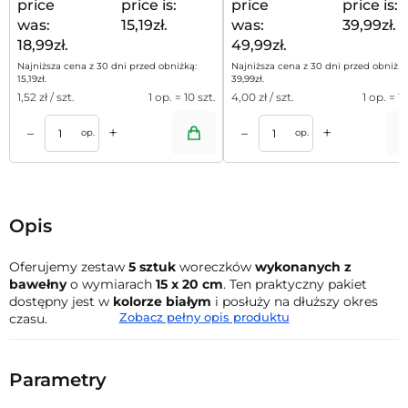
price
price is:
price
price is:
was:
15,19zł.
was:
39,99zł.
18,99zł.
49,99zł.
Najniższa cena z 30 dni przed obniżką:
Najniższa cena z 30 dni przed obniżką
15,19
zł
.
39,99
zł
.
1,52
zł / szt.
1 op. = 10 szt.
4,00
zł / szt.
1 op. = 10
+
+
–
–
a
Dodaj do koszyka
Dodaj do kos
op.
op.
Opis
Oferujemy zestaw
5 sztuk
woreczków
wykonanych z
bawełny
o wymiarach
15 x 20 cm
. Ten praktyczny pakiet
dostępny jest w
kolorze białym
i posłuży na dłuższy okres
Zobacz pełny opis produktu
czasu.
Woreczki w prezentowanej ofercie wykonane są z
trwałej
tkaniny, jaką jest bawełna
. Dzięki temu, zawsze prezentują
Parametry
się estetycznie i elegancko. Te woreczki można wykorzystać
jako opakowanie prezentowe, jak i opakowanie dla