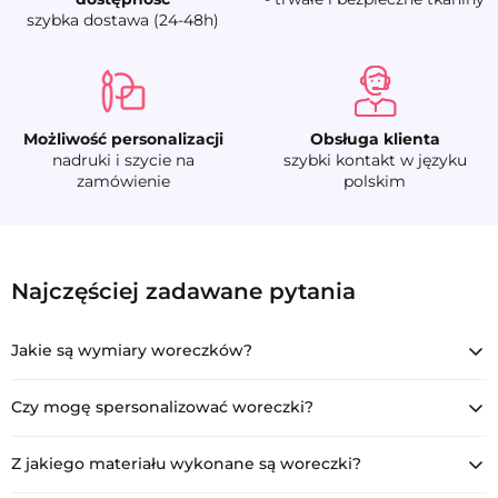
szybka dostawa (24-48h)
Możliwość personalizacji
Obsługa klienta
nadruki i szycie na
szybki kontakt w języku
zamówienie
polskim
5 szt. Woreczki bawełniane 15 x 20 cm - bi
Najczęściej zadawane pytania
COT-1520-WTX-011
Jakie są wymiary woreczków?
Woreczki mają wymiary 15 x 20 cm, co czyni je idealnymi do
przechowywania i pakowania różnych przedmiotów.
Czy mogę spersonalizować woreczki?
Tak, oferujemy możliwość personalizacji dla klientów
biznesowych. Możemy nadrukować logo, hasło reklamowe lub
Z jakiego materiału wykonane są woreczki?
inny napis na woreczkach.
Woreczki wykonane są z wysokiej jakości bawełny, co zapewnia