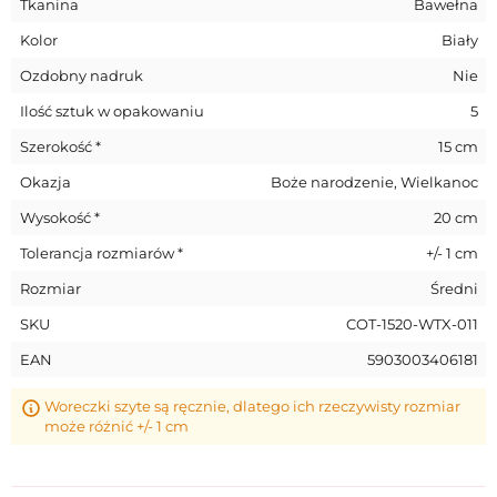
Tkanina
Bawełna
Kolor
Biały
Ozdobny nadruk
Nie
Ilość sztuk w opakowaniu
5
Szerokość *
15 cm
Okazja
Boże narodzenie, Wielkanoc
Wysokość *
20 cm
Tolerancja rozmiarów *
+/- 1 cm
Rozmiar
Średni
SKU
COT-1520-WTX-011
EAN
5903003406181
Woreczki szyte są ręcznie, dlatego ich rzeczywisty rozmiar
może różnić +/- 1 cm