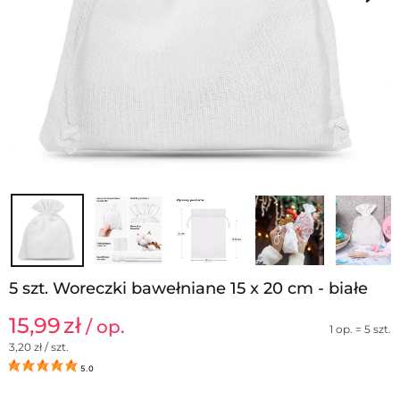
5 szt. Woreczki bawełniane 15 x 20 cm - białe
15,99
zł
/ op.
1 op. = 5 szt.
3,20
zł / szt.
5.0