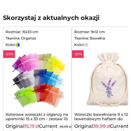
Skorzystaj z aktualnych okazji
Rozmiar: 15x33 cm
Rozmiar: 9x12 cm
Tkanina: Organza
Tkanina: Bawełna
Kolor:
Kolor:
-20%
-20%
Kolorowe woreczki z organzy na
Woreczki bawełniane 9 x 12 
upominki 15 x 33 cm - zestaw 10
lawendowym haftem do
szt. mix kolorów
eleganckich zestawów - 10 sz
Original
15,19
zł
Current
Original
39,99
zł
Current
18,99
zł