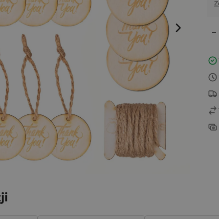
Z
–
ji