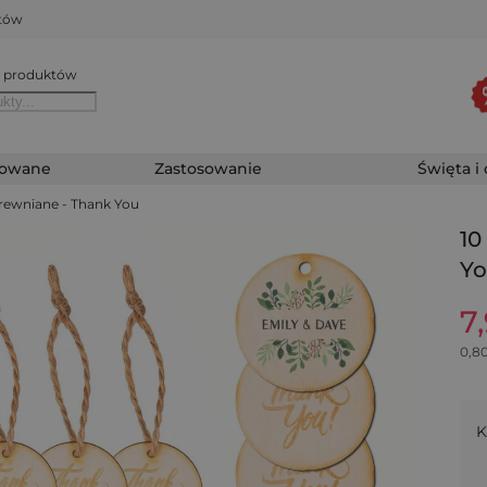
któw
 produktów
zowane
Zastosowanie
Święta i
 drewniane - Thank You
10
Y
7
0,8
K