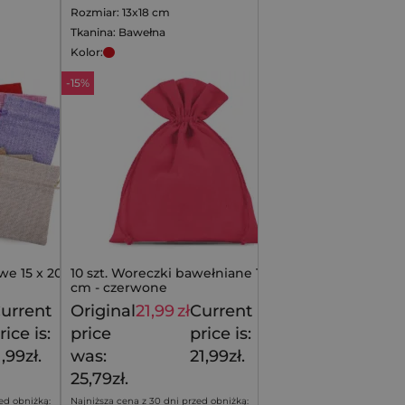
Rozmiar: 13x18 cm
Tkanina: Bawełna
Kolor:
-15%
we 15 x 20 cm -
10 szt. Woreczki bawełniane 13 x 18
cm - czerwone
urrent
Original
21,99
zł
Current
14,99
zł
25,79
zł
rice is:
price
price is:
1,99zł.
was:
21,99zł.
25,79zł.
ed obniżką:
Najniższa cena z 30 dni przed obniżką: