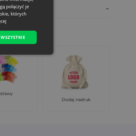
gą połączyć je
okie, których
cej
 WSZYSTKIE
ciki z imieniem do prezentów na Boże
mieślniczych),
estawy
Dodaj nadruk