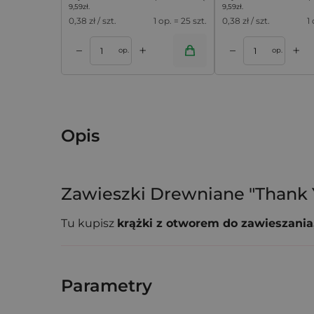
9,59
zł
.
9,59
zł
.
0,38
zł / szt.
1 op. = 25 szt.
0,38
zł / szt.
1
+
+
–
–
koszyka
Dodaj do koszyka
Dodaj do k
op.
op.
Opis
Zawieszki Drewniane "Thank 
Tu kupisz
krążki z otworem do zawieszania
sprawdzą się jako
zawieszki na podziękowa
Szczegóły Produktu:
Parametry
w komplecie:
10 zawieszek i naturalny sz