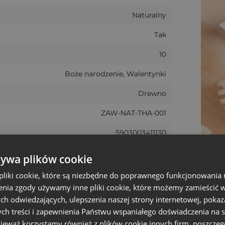
Naturalny
a
4 cm średnicy
. Zawieszki zostały wycięte ze sklejki o
gr
"
,
Tak
 zawieszania - dziurka o średnicy
3 mm
,
10
naturalnym
,
ana:
do podpisywania, malowania i ozdabiania różnymi 
Boże narodzenie, Walentynki
na wesele, Dzień Mamy, Boże Narodzenie, do podpisywan
Drewno
ZAW-NAT-THA-001
towe do woreczków
5903003411130
aturalnym. Posiadają otwór, dzięki któremu łatwo je zawi
żywa plików cookie
wisty rozmiar może różnić +/- 1 cm
zdobne etykiety do podpisywania prezentów
, ale takż
liki cookie, które są niezbędne do poprawnego funkcjonowania 
brokatem, naklejkami, techniką decoupage oraz oznakowa
nia zgody używamy inne pliki cookie, które możemy zamieścić w 
łasne projekty zawieszek.
ch odwiedzających, ulepszenia naszej strony internetowej, pokaz
ch treści i zapewnienia Państwu wspaniałego doświadczenia na s
oką estetyką wykonania
- dobra jakość materiałów i pr
nieważ korzystamy również z plików cookie innych firm, poszczeg
ści. Różnice w odcieniu drewna, widoczność słojów, sękó