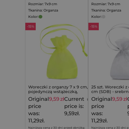
Rozmiar: 7x9 cm
Rozmiar: 7x9 cm
Tkanina: Organza
Tkanina: Organza
Kolor:
Kolor:
-15%
-15%
Woreczki z organzy 7 x 9 cm, z
25 szt. Woreczki z
pojedynczą wstążeczką,
cm (SDB) - srebr
zaciągane na jedną stronę, 25 szt
Original
9,59
zł
Current
Original
9,59
zł
11,29
zł
price
price is:
price
was:
9,59zł.
was:
11,29zł.
11,29zł.
Najniższa cena z 30 dni przed obniżką:
Najniższa cena z 30 dni p