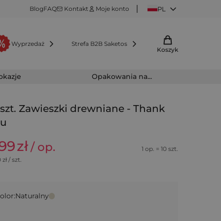
Blog
FAQ
Kontakt
Moje konto
PL
Wyprzedaż
Strefa B2B Saketos
Koszyk
 okazje
Opakowania na...
 szt. Zawieszki drewniane - Thank
ou
,99
zł
/ op.
1 op. = 10 szt.
0
zł / szt.
olor:
Naturalny