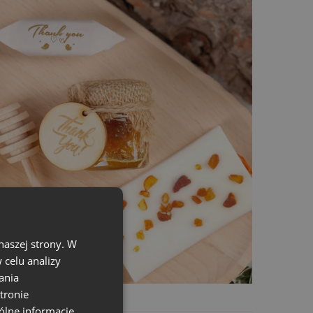
ubości 3 mm
,
technikami,
ia prezentów na urodziny i znakowania
esić na woreczku.
e
wszechstronne akcesoria
, na których
naszej strony. W
ć je pieczątkami.
celu analizy
ania
tronie
ecyzyjne laserowe cięcie w sklejce o grubości
ólne informacje,
w i przypalenia na obrzeżach nie stanowią