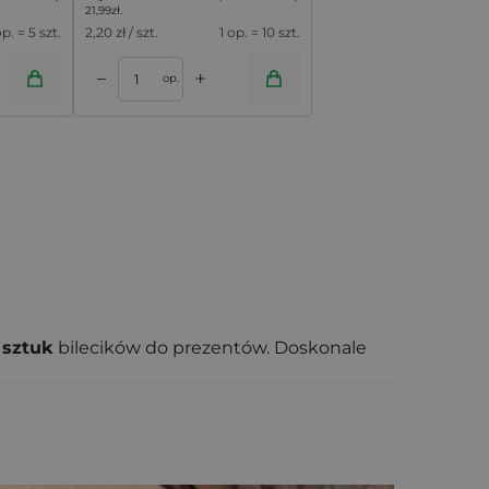
21,99
zł
.
op. = 5 szt.
2,20
zł / szt.
1 op. = 10 szt.
+
–
op.
0 sztuk
bilecików do prezentów. Doskonale
lepów
lub salonów kosmetycznych.