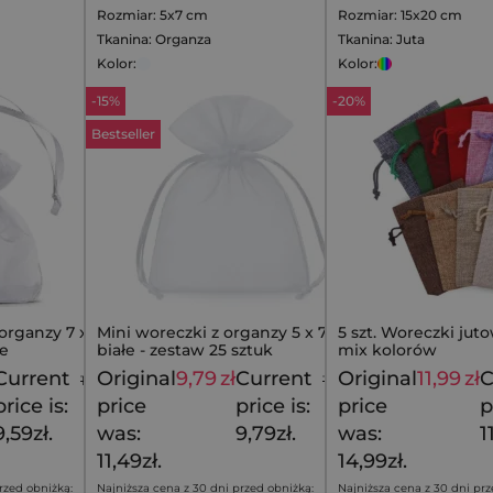
Rozmiar: 5x7 cm
Rozmiar: 15x20 cm
Tkanina: Organza
Tkanina: Juta
Kolor:
Kolor:
-15%
-20%
Bestseller
 organzy 7 x 9
Mini woreczki z organzy 5 x 7 cm,
5 szt. Woreczki juto
ne
białe - zestaw 25 sztuk
mix kolorów
Current
Original
9,79
zł
Current
Original
11,99
zł
C
11,29
zł
11,49
zł
price is:
price
price is:
price
p
9,59zł.
was:
9,79zł.
was:
1
11,49zł.
14,99zł.
rzed obniżką:
Najniższa cena z 30 dni przed obniżką:
Najniższa cena z 30 dni prz